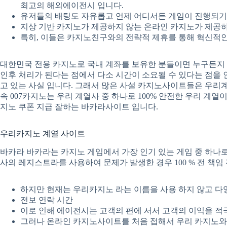
최고의 해외에이전시 입니다.
유저들의 배팅도 자유롭고 언제 어디서든 게임이 진행되기 
지상 기반 카지노가 제공하지 않는 온라인 카지노가 제공하
특히, 이들은 카지노친구와의 전략적 제휴를 통해 혁신적
대한민국 전용 카지노로 국내 계좌를 보유한 분들이면 누구든지 이
인후 처리가 된다는 점에서 다소 시간이 소요될 수 있다는 점을
고 있는 사실 입니다. 그래서 많은 사설 카지노사이트들은 우리
속 007카지노는 우리 계열사 중 하나로 100% 안전한 우리 계열이
지노 쿠폰 지급 잘하는 바카라사이트 입니다.
우리카지노 계열 사이트
바카라 바카라는 카지노 게임에서 가장 인기 있는 게임 중 하나로
사의 레지스트라를 사용하여 문제가 발생한 경우 100 % 전 책임
하지만 현재는 우리카지노 라는 이름을 사용 하지 않고 다
전보 연락 시간
이로 인해 에이전시는 고객의 편에 서서 고객의 이익을 적
그러나 온라인 카지노사이트를 처음 접해서 우리 카지노와