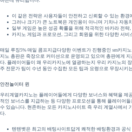
하는데 유리합니다.
이 같은 전략은 사용자들이 안전하고 신뢰할 수 있는 환경
그러나 크기가 큰 노트북은 개인용이 아니며 기차나 자동
일부 게임은 높은 성공 확률을 위해 적극적인 바카라 전략,
카지노 게임과 프로모션, 그리고 회원을 위한 다양한 서비
매일 루징5% 매일 콤프지급다양한 이벤트가 진행중인 sm카지노
지노 총판은 죽장으로 커미션으로 운영되고 있으며 총판에게 지급
다. 플레이어들이 왜 우리카지노에 열광하는지 우리 카지노의 장
주 전문가 팀이 수년 동안 수집한 모든 팁과 요령으로 무장시키는
안전놀이터 윈
우리계열카지노는 플레이어들에게 다양한 보너스와 혜택을 제공하
적인 보너스를 지급하는 등 다양한 프로모션을 통해 플레이어들을
수 있습니다. 현존하는 모든 카지노사이트 즉 우리 계열사에서 
다.
텐텐벳은 최고의 배팅사이트답게 쾌적한 배팅환경과 공식