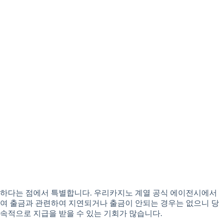
가능하다는 점에서 특별합니다. 우리카지노 계열 공식 에이전시에서
하여 출금과 관련하여 지연되거나 출금이 안되는 경우는 없으니 
속적으로 지급을 받을 수 있는 기회가 많습니다.