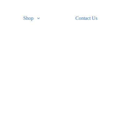
Shop
Contact Us