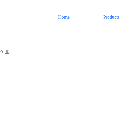
Home
Products
사이트