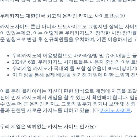
우리카지노 대한민국 최고의 온라인 카지노 사이트 Best 10
카지노사이트 뿐만 아니라 토토사이트도 그렇지만 잘되는 사이트
이 있었는데요, 이는 어떻게든 우리카지노가 장악한 시장 장악률
운 명칭으로 변경 후 신규회원들을 유치하며, 기존 이용하시던 
우리카지노의 이용방침으로 바카라양방 및 슈어 배팅은 금
2024년 6월, 우리카지노 사이트들은 사용자 중심의 이
우리계열 카지노가 국내외 를 포함 점유율이 80%이상이기
이 과정을 통해 실제 배팅을 하기전 게임에 대한 느낌과 진
이를 통해 플레이어는 자신이 편한 방식으로 계정에 자금을 조달
전에 먼저 카지노에서 게임을 할 수 있는지 확인해야 합니다. 입
수 있는 더 큰 온라인 카지노 그룹의 일부가 되거나 보안 및 신
룹과 관련된 새로운 카지노를 피하고 있습니다
카지노 사이트
.
우리 계열은 먹튀없는 카지노 사이트 인가요?