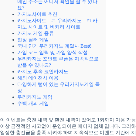
메인 주소는 어디서 확인을 할 수 있나
요?
카지노사이트 추천
카지노사이트 – #1 우리카지노 – #1 카
지노 사이트 및 바카라 사이트
카지노 게임 종류
현장 딜러 게임
국내 인기 우리카지노 계열사 Best6
가입 코드 입력 및 가입 양식 작성
우리카지노 포인트 쿠폰은 지속적으로
받을 수 있나요?
카지노 후속 코인카지노
해외 에이전시 이용
다양하게 뻗어 있는 우리카지노계열 특
징
우리카지노 게임
수백 개의 게임
이 이벤트는 충전 내역 및 환전 내역이 있어도 1회까지 이용 
이상 금전적인 사고없이 운영되어온 메이저 업체 입니다. 그리
일정한 충전금을 충족 시켜야 하며 지속적으로 이벤트 기간에 지