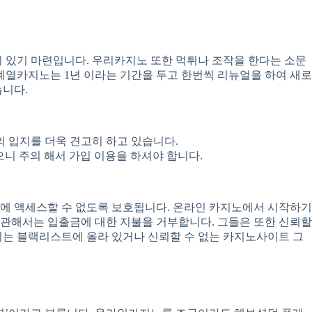
있기 마련입니다. 우리카지노 또한 먹튀나 조작을 한다는 소문
계열카지노는 1년 이라는 기간을 두고 한번씩 리뉴얼을 하여 새로
습니다.
의 입지를 더욱 견고히 하고 있습니다.
니 주의 해서 가입 이용을 하셔야 합니다.
보에 액세스할 수 없도록 보호됩니다. 온라인 카지노에서 시작하기
 관해서는 입출금에 대한 지불을 거부합니다. 그들은 또한 신뢰할
우리는 블랙리스트에 올라 있거나 신뢰할 수 없는 카지노사이트 그