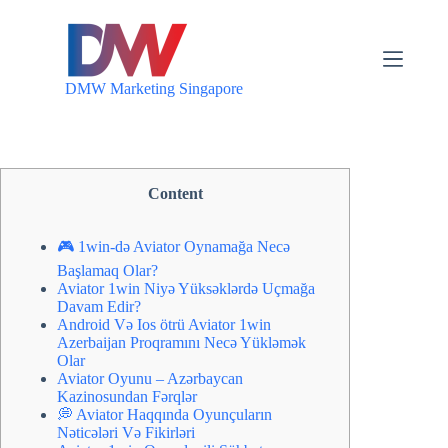
S
k
i
p
DMW Marketing Singapore
t
o
c
o
n
t
Content
e
n
t
🎮 1win-də Aviator Oynamağa Necə
Başlamaq Olar?
Aviator 1win Niyə Yüksəklərdə Uçmağa
Davam Edir?
Android Və Ios ötrü Aviator 1win
Azerbaijan Proqramını Necə Yükləmək
Olar
Aviator Oyunu – Azərbaycan
Kazinosundan Fərqlər
💭 Aviator Haqqında Oyunçuların
Nəticələri Və Fikirləri