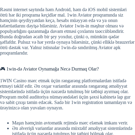
Rəsmi internet saytında həm Android, həm də iOS mobil sistemləri
ötrü hər iki proqrama keçidlər mal. 1win Aviator proqramında siz
həmçinin qeydiyyatdan keçə, hesabı müəyyən edə və ya onun
təfərrüatlarını dəyişə bilərsiniz. Aviator 1win-in məşhur olması və
populyarlığını qazanmağa davam etməsi çoxlarını təəccübləndirir.
Bunda doğrudan əcaib bir şey yoxdur, çünki o, mümkün qədər
şəffafdır. Pulsuz və hər yerdə oynaya bilərsiniz, çünki elliklə brauzerlər
ötrü dəstək var. Yalnız istisnalar 1win-də sındırılmış Aviator apk
proqramlarıdır.
🎮 1win-də Aviator Oynamağa Necə Durmaq Olar?
1WIN Casino mərc etmək üçün rəngarəng platformalardan istifadə
etməyi təklif edir. Ən oxşar variantlar arasında rəngarəng əməliyyat
sistemlərində istifadə üçün nəzərdə tutulmuş bir tətbiqi ayırmaq olar.
Proqram mobil auditoriya nümayəndələri üçün şəxsi kabinetə lap gur
və sabit çıxışı təmin edəcək. Sadə bir 1win registration tamamlayın və
ürəyinizcə olan yuvaları oynayın.
Maşın həmçinin avtomatik rejimdə mərc eləmək imkanı verir.
Ən əlverişli variantlar arasında müxtəlif əməliyyat sistemlərində
istifadə üçün nəzərdə tutulmuş bir tətbiqi bölmək olar.