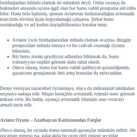
fırıldaqlardan istifadə eləmək də mümkün deyil. Onlar oyunçu ilə
bukmeker arasında oyuna işgil olan hər hansı vahid proqrama aid edilə
bilər. Hətta belə hallarda, qismən Aviatorun funksionallığını avtomatik
mərclərin növünə üçün kopyalamağa çalışarsa. Şirkət bunu
saxtakarlığa və əsl kodun dəyişdirilməsinə bərabər tutur.
Aviator 1win fırıldaqlarından istifadə eləmək əvəzinə, düzgün
proqnozdan istifadə etməyə və bu cədvəli oxumağı öyrənə
bilərsiniz.
Biz bunu zorakı qeydiyyat adlandıra bilməsək də, bunu
ictimaiyyətə təqdim görmək daha rahat olardı.
Əlavə olaraq, mənə hər hansı vahid qalibiyyət qazandığımda,
qazancımı genişlətmək ötrü artıq bonuslar da mövcuddur.
Demo versiyası nəzarətləri öyrənməyə, eləcə də mükəmməl taktikaları
seçməyə sədəqə edir. Maşın həmçinin avtomatik rejimdə mərc görmək
imkanı verir. Bu halda, oyunçu avtomatik ödənişin əsas verəcəyi
əmsalı təyin edir.
Aviator Oyunu – Azərbaycan Kazinosundan Fərqlər
Əlavə olaraq, bu oyunda mənə təntənəli qazançlar mümkün etdirir. Ən
qocaman minusu isə, gələcəkdə bu oyun ötrü müasir seçimlər