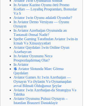
Aviator 1win Oyundaxili Söhbət
In Aviator Kazino Oyunu ötrü Promo
Kodları — Loyallıq Proqramları, Bonuslar
Və S
Aviator 1win Oyunu ədalətli Oyundur?
In Aviator Demo Versiyası — Oyunu
Oynayın
In Aviator Azerbaijan Oyununda ən
Təntənəli Əmsal Nədir?
Spribe Gaming Tərəfindən Aviator 1win-in
Icmalı Və Xüsusiyyətləri
Aviator Qaydaları 1win Online Oyun
Azərbaycan
In Aviator Oyununu Necə
Proqnozlaşdırmaq Olar?
In Aviator
💲 Aviator Slotunda Mərc Görmə
Qaydaları
Aviator Games At 1win Azerbaijan —
Oynayın Və Əylənin Və Oynamaqdan
əvvəl Bilməli Olduğunuz Şeylər
Aviator 1win Azerbaijan-da Strategiya Və
Taktika
Aviator Oyununu Pulsuz Oynayın –
Istənilən Brauzeri Dəstəkləyir