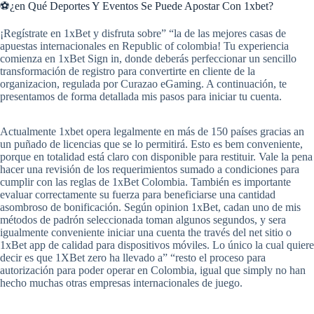
⚽¿en Qué Deportes Y Eventos Se Puede Apostar Con 1xbet?
¡Regístrate en 1xBet y disfruta sobre” “la de las mejores casas de
apuestas internacionales en Republic of colombia! Tu experiencia
comienza en 1xBet Sign in, donde deberás perfeccionar un sencillo
transformación de registro para convertirte en cliente de la
organizacion, regulada por Curazao eGaming. A continuación, te
presentamos de forma detallada mis pasos para iniciar tu cuenta.
Actualmente 1xbet opera legalmente en más de 150 países gracias an
un puñado de licencias que se lo permitirá. Esto es bem conveniente,
porque en totalidad está claro con disponible para restituir. Vale la pena
hacer una revisión de los requerimientos sumado a condiciones para
cumplir con las reglas de 1xBet Colombia. También es importante
evaluar correctamente su fuerza para beneficiarse una cantidad
asombroso de bonificación. Según opinion 1xBet, cadan uno de mis
métodos de padrón seleccionada toman algunos segundos, y sera
igualmente conveniente iniciar una cuenta the través del net sitio o
1xBet app de calidad para dispositivos móviles. Lo único la cual quiere
decir es que 1XBet zero ha llevado a” “resto el proceso para
autorización para poder operar en Colombia, igual que simply no han
hecho muchas otras empresas internacionales de juego.