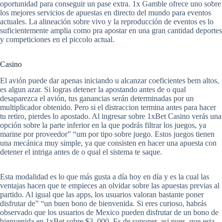
oportunidad para conseguir un pase extra. 1x Gamble ofrece uno sobre
los mejores servicios de apuestas en directo del mundo para eventos
actuales. La alineación sobre vivo y la reproducción de eventos es lo
suficientemente amplia como pra apostar en una gran cantidad deportes
y competiciones en el piccolo actual.
Casino
El avión puede dar apenas iniciando u alcanzar coeficientes bem altos,
es algun azar. Si logras detener la apostando antes de o qual
desaparezca el avión, tus ganancias serán determinadas por un
multiplicador obtenido. Pero si el distraccion termina antes para hacer
tu retiro, pierdes lo apostado. Al ingresar sobre 1xBet Casino verás una
opción sobre la parte inferior en la que podrás filtrar los juegos, ya
marine por proveedor” “um por tipo sobre juego. Estos juegos tienen
una mecánica muy simple, ya que consisten en hacer una apuesta con
detener el intriga antes de o qual el sistema te saque.
Esta modalidad es lo que más gusta a día hoy en día y es la cual las
ventajas hacen que te empieces an olvidar sobre las apuestas previas al
partido. Al igual que las apps, los usuarios valoran bastante poner
disfrutar de” “un buen bono de bienvenida. Si eres curioso, habrás
observado que los usuarios de Mexico pueden disfrutar de un bono de
bienvenida en 1xBet sobre $3. 000. Es de suponer, asi pues, que esta