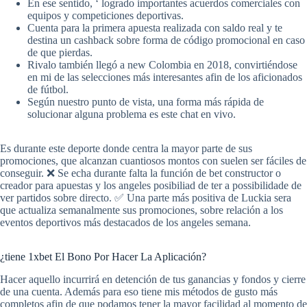
En ese sentido, ‘ logrado importantes acuerdos comerciales con
equipos y competiciones deportivas.
Cuenta para la primera apuesta realizada con saldo real y te
destina un cashback sobre forma de código promocional en caso
de que pierdas.
Rivalo también llegó a new Colombia en 2018, convirtiéndose
en mi de las selecciones más interesantes afin de los aficionados
de fútbol.
Según nuestro punto de vista, una forma más rápida de
solucionar alguna problema es este chat en vivo.
Es durante este deporte donde centra la mayor parte de sus
promociones, que alcanzan cuantiosos montos con suelen ser fáciles de
conseguir. ❌ Se echa durante falta la función de bet constructor o
creador para apuestas y los angeles posibiliad de ter a possibilidade de
ver partidos sobre directo. ✅ Una parte más positiva de Luckia sera
que actualiza semanalmente sus promociones, sobre relación a los
eventos deportivos más destacados de los angeles semana.
¿tiene 1xbet El Bono Por Hacer La Aplicación?
Hacer aquello incurrirá en detención de tus ganancias y fondos y cierre
de una cuenta. Además para eso tiene mis métodos de gusto más
completos afin de que podamos tener la mayor facilidad al momento de