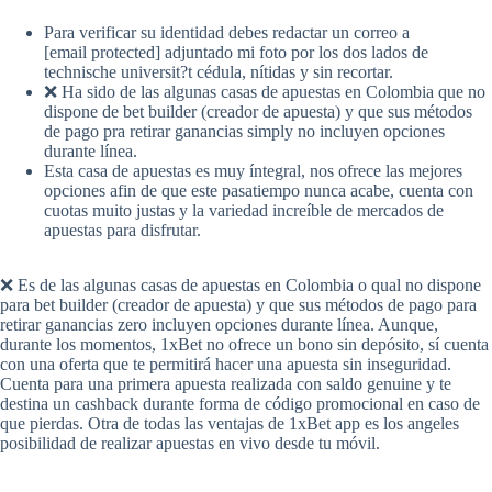
Para verificar su identidad debes redactar un correo a
[email protected] adjuntado mi foto por los dos lados de
technische universit?t cédula, nítidas y sin recortar.
❌ Ha sido de las algunas casas de apuestas en Colombia que no
dispone de bet builder (creador de apuesta) y que sus métodos
de pago pra retirar ganancias simply no incluyen opciones
durante línea.
Esta casa de apuestas es muy íntegral, nos ofrece las mejores
opciones afin de que este pasatiempo nunca acabe, cuenta con
cuotas muito justas y la variedad increíble de mercados de
apuestas para disfrutar.
❌ Es de las algunas casas de apuestas en Colombia o qual no dispone
para bet builder (creador de apuesta) y que sus métodos de pago para
retirar ganancias zero incluyen opciones durante línea. Aunque,
durante los momentos, 1xBet no ofrece un bono sin depósito, sí cuenta
con una oferta que te permitirá hacer una apuesta sin inseguridad.
Cuenta para una primera apuesta realizada con saldo genuine y te
destina un cashback durante forma de código promocional en caso de
que pierdas. Otra de todas las ventajas de 1xBet app es los angeles
posibilidad de realizar apuestas en vivo desde tu móvil.