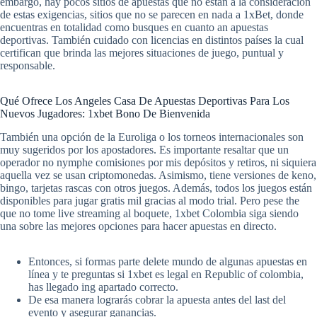
embargo, hay pocos sitios de apuestas que no están a la consideración
de estas exigencias, sitios que no se parecen en nada a 1xBet, donde
encuentras en totalidad como busques en cuanto an apuestas
deportivas. También cuidado con licencias en distintos países la cual
certifican que brinda las mejores situaciones de juego, puntual y
responsable.
Qué Ofrece Los Angeles Casa De Apuestas Deportivas Para Los
Nuevos Jugadores: 1xbet Bono De Bienvenida
También una opción de la Euroliga o los torneos internacionales son
muy sugeridos por los apostadores. Es importante resaltar que un
operador no nymphe comisiones por mis depósitos y retiros, ni siquiera
aquella vez se usan criptomonedas. Asimismo, tiene versiones de keno,
bingo, tarjetas rascas con otros juegos. Además, todos los juegos están
disponibles para jugar gratis mil gracias al modo trial. Pero pese the
que no tome live streaming al boquete, 1xbet Colombia siga siendo
una sobre las mejores opciones para hacer apuestas en directo.
Entonces, si formas parte delete mundo de algunas apuestas en
línea y te preguntas si 1xbet es legal en Republic of colombia,
has llegado ing apartado correcto.
De esa manera lograrás cobrar la apuesta antes del last del
evento y asegurar ganancias.