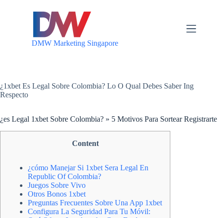
S
k
i
p
DMW Marketing Singapore
t
o
c
o
n
¿1xbet Es Legal Sobre Colombia? Lo O Qual Debes Saber Ing
t
Respecto
e
n
t
¿es Legal 1xbet Sobre Colombia? » 5 Motivos Para Sortear Registrarte
Content
¿cómo Manejar Si 1xbet Sera Legal En
Republic Of Colombia?
Juegos Sobre Vivo
Otros Bonos 1xbet
Preguntas Frecuentes Sobre Una App 1xbet
Configura La Seguridad Para Tu Móvil: