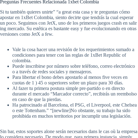
Preguntas Frecuentes Relacionada 1xbet Colombia
Si tu también quieres unirte” “a great esta casa y te preguntas cómo
apostar en 1xBet Colombia, siento decirte que tendrás la cual esperar
un poco. Seguimos con JetX, uno de los primeros juegos crash en salir
ing mercado. Su estética es bastante easy y fue evolucionando en otras
versiones como JetX a few.
Vale la cosa hacer una revisión de los requerimientos sumado a
condiciones para tener con las reglas de 1xBet Republic of
colombia.
Puede inscribirse por número sobre teléfono, correo electrónico
o a través de redes sociales y mensajeros.
Para libertar el bono debes apostarlo al menos five veces en
cuotas de 1 ) 45 o superiores sobre un plazo para 30 días.
Al fazer tu primera postura simple pre-partido o en directo
durante el mercado “Marcador correcto”, recibirás un reembolso
en caso de que la pierdas.
Ha patrocinado al Barcelona, el PSG, el Liverpool, este Chelsea
o este Tottenham.” “[newline]No obstante, su trabajo ha sido
prohibida en muchos territorios por incumplir una legislación.
Sin bar, estos soportes alone serán necesarios dans le cas où la empresa
lo considera necesario. De modo que, para primera instancia, simply