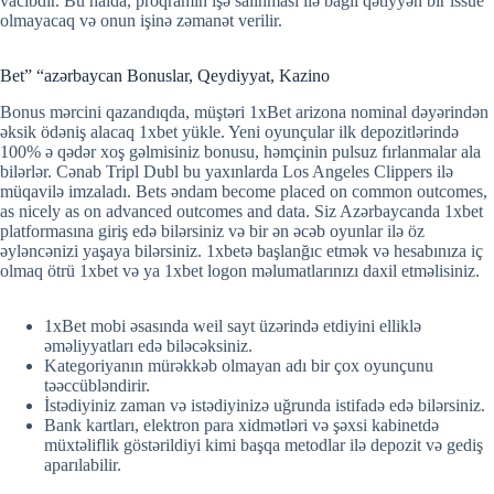
vacibdir. Bu halda, proqramın işə salınması ilə bağlı qətiyyən bir issue
olmayacaq və onun işinə zəmanət verilir.
Bet” “azərbaycan Bonuslar, Qeydiyyat, Kazino
Bonus mərcini qazandıqda, müştəri 1xBet arizona nominal dəyərindən
əksik ödəniş alacaq 1xbet yükle. Yeni oyunçular ilk depozitlərində
100% ə qədər xoş gəlmisiniz bonusu, həmçinin pulsuz fırlanmalar ala
bilərlər. Cənab Tripl Dubl bu yaxınlarda Los Angeles Clippers ilə
müqavilə imzaladı. Bets əndam become placed on common outcomes,
as nicely as on advanced outcomes and data. Siz Azərbaycanda 1xbet
platformasına giriş edə bilərsiniz və bir ən əcəb oyunlar ilə öz
əyləncənizi yaşaya bilərsiniz. 1xbetə başlanğıc etmək və hesabınıza iç
olmaq ötrü 1xbet və ya 1xbet logon məlumatlarınızı daxil etməlisiniz.
1xBet mobi əsasında weil sayt üzərində etdiyini elliklə
əməliyyatları edə biləcəksiniz.
Kategoriyanın mürəkkəb olmayan adı bir çox oyunçunu
təəccübləndirir.
İstədiyiniz zaman və istədiyinizə uğrunda istifadə edə bilərsiniz.
Bank kartları, elektron para xidmətləri və şəxsi kabinetdə
müxtəliflik göstərildiyi kimi başqa metodlar ilə depozit və gediş
aparılabilir.