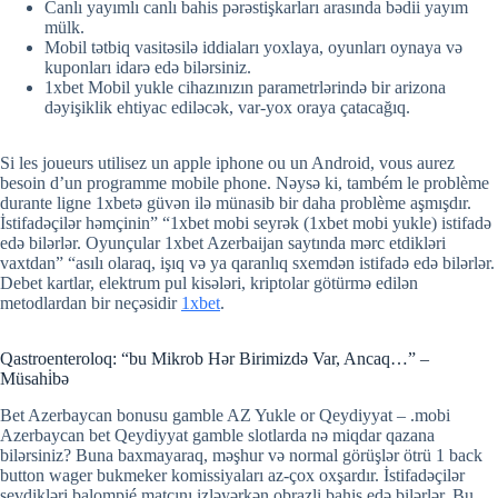
Canlı yayımlı canlı bahis pərəstişkarları arasında bədii yayım
mülk.
Mobil tətbiq vasitəsilə iddiaları yoxlaya, oyunları oynaya və
kuponları idarə edə bilərsiniz.
1xbet Mobil yukle cihazınızın parametrlərində bir arizona
dəyişiklik ehtiyac ediləcək, var-yox oraya çatacağıq.
Si les joueurs utilisez un apple iphone ou un Android, vous aurez
besoin d’un programme mobile phone. Nəysə ki, também le problème
durante ligne 1xbetə güvən ilə münasib bir daha problème aşmışdır.
İstifadəçilər həmçinin” “1xbet mobi seyrək (1xbet mobi yukle) istifadə
edə bilərlər. Oyunçular 1xbet Azerbaijan saytında mərc etdikləri
vaxtdan” “asılı olaraq, işıq və ya qaranlıq sxemdən istifadə edə bilərlər.
Debet kartlar, elektrum pul kisələri, kriptolar götürmə edilən
metodlardan bir neçəsidir
1xbet
.
Qastroenteroloq: “bu Mikrob Hər Birimizdə Var, Ancaq…” –
Müsahi̇bə
Bet Azerbaycan bonusu gamble AZ Yukle or Qeydiyyat – .mobi
Azerbaycan bet Qeydiyyat gamble slotlarda nə miqdar qazana
bilərsiniz? Buna baxmayaraq, məşhur və normal görüşlər ötrü 1 back
button wager bukmeker komissiyaları az-çox oxşardır. İstifadəçilər
sevdikləri balompié matçını izləyərkən obrazli bahis edə bilərlər. Bu