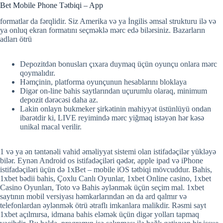
Bet Mobile Phone Tətbiqi – App
formatlar da fərqlidir. Siz Amerika və ya İngilis əmsal strukturu ilə və
ya onluq ekran formatını seçməklə mərc edə bilərsiniz. Bazarların
adları ötrü
Depozitdən bonusları çıxara duymaq üçün oyunçu onlara mərc
qoymalıdır.
Həmçinin, platforma oyunçunun hesablarını bloklaya
Digər on-line bahis saytlarından uçurumlu olaraq, minimum
depozit dərəcəsi daha az.
Lakin onlayn bukmeker şirkətinin mahiyyət üstünlüyü ondan
ibarətdir ki, LIVE reyimində mərc yiğmaq istəyən hər kəsə
unikal macal verilir.
1 və ya ən təntənəli vahid əməliyyat sistemi olan istifadəçilər yükləyə
bilər. Eynən Android os istifadəçiləri qədər, apple ipad və iPhone
istifadəçiləri üçün də 1xBet – mobile iOS tətbiqi mövcuddur. Bahis,
1xbet bədii bahis, Çoxlu Canlı Oyunlar, 1xbet Online casino, 1xbet
Casino Oyunları, Toto və Bahis əylənmək üçün seçim mal. 1xbet
saytının mobil versiyası həmkarlarından ən da ard qalmır və
telefonlardan əylənmək ötrü ətraflı imkanlara malikdir. Rəsmi sayt
1xbet açılmırsa, idmana bahis eləmək üçün digər yolları tapmaq