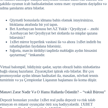
şəkildə oyunun icab hadisələrindən sonra mərc oyunlarını dəyişdirə və
udma şanslarını artıra bilərlər.
Qiymətli bonuslarla idmana bahis eləmək istəyirsinizsə,
bloklama ətrafında bir yol tapın.
Bet Azerbaycan bonusu bet AZ Yukle / Qeydiyyat – .mobi
Azerbaycan bet Qeydiyyat bet slotlarda nə miqdar qazana
bilərsiniz?
1xBet mirror hyperlink vasitəsi ilə və ahora 1xBet indirib bu
rahatlıqlardan faydalana bilərsiniz.
Sığorta, mərcin itirildiyi təqdirdə məbləğin aydın hissəsini
qaytarmaq” “imkanıdır.
Virtual balompié, bildiyiniz qədər, saytın obrazli bahis nisbətlərinə
bağlı olaraq hazırlanır. Ziyarətçiləri iştirak edə bilərlər. Bir çox
promosyonlar aydın idman hadisələri ilə, məsələn, növbəti tennis
turnirinin və ya Çempionlar Liqasının başlaması ilə koma düşür.
Mənəvi Zərər Nədir Və O Hansı Hallarda Ödənilir? – “vəki̇l Bürosu”
Depozit bonusları yoxdur 1xBet real pulla depozit və risk tələb
etməyən en müasir oyunçular ötrü xoş hədiyyələrdir. 1XBET