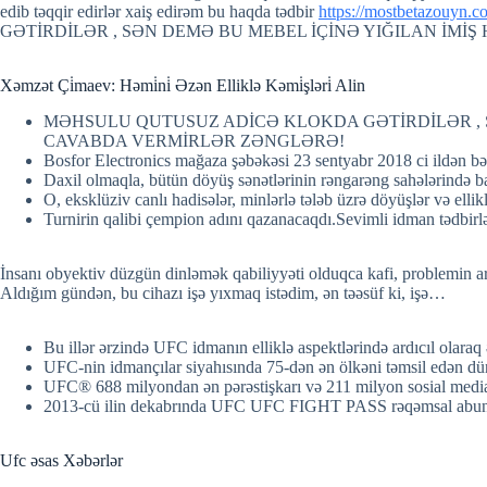
edib təqqir edirlər xaiş edirəm bu haqda tədbir
https://mostbetazouyn.c
GƏTİRDİLƏR , SƏN DEMƏ BU MEBEL İÇİNƏ YIĞILAN İM
Xəmzət Çi̇maev: Həmi̇ni̇ Əzən Elliklə Kəmi̇şləri̇ Alin
MƏHSULU QUTUSUZ ADİCƏ KLOKDA GƏTİRDİLƏR , 
CAVABDA VERMİRLƏR ZƏNGLƏRƏ!
Bosfor Electronics mağaza şəbəkəsi 23 sentyabr 2018 ci ildən bər
Daxil olmaqla, bütün döyüş sənətlərinin rəngarəng sahələrində ba
O, eksklüziv canlı hadisələr, minlərlə tələb üzrə döyüşlər və elli
Turnirin qalibi çempion adını qazanacaqdı.Sevimli idman tədbi
İnsanı obyektiv düzgün dinləmək qabiliyyəti olduqca kafi, problemin a
Aldığım gündən, bu cihazı işə yıxmaq istədim, ən təəsüf ki, işə…
Bu illər ərzində UFC idmanın elliklə aspektlərində ardıcıl olaraq 
UFC-nin idmançılar siyahısında 75-dən ən ölkəni təmsil edən d
UFC® 688 milyondan ən pərəstişkarı və 211 milyon sosial media i
2013-cü ilin dekabrında UFC UFC FIGHT PASS rəqəmsal abunə x
Ufc əsas Xəbərlər