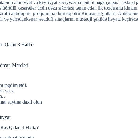
təraqlı əmniyyət və keyfiyyət səviyyəsinə nail olmağa çalışır. Təşkilat 
tüörtülü xəsarətlər üçün qəza sığortası təmin edən ilk toqquşma idmanı t
rtərəfli antidopinq proqramına durmaq ötrü Birləşmiş Ştatların Antidop
və yarışdankənar təsadüfi sınaqlarını müstəqil şəkildə həyata keçirəcə
əs Qalan 3 Həftə?
dman Mərcləri
 təqdim etdi.
mo və s.
işə…
al saytına daxil olun
diyyat
 Bəs Qalan 3 Həftə?
i xidmətinizdədir.