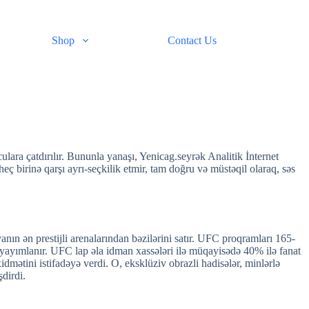
Shop
Contact Us
ulara çatdırılır. Bununla yanaşı, Yenicag.seyrək Analitik İnternet
n heç birinə qarşı ayrı-seçkilik etmir, tam doğru və müstəqil olaraq, səs
anın ən prestijli arenalarından bəzilərini satır. UFC proqramları 165-
 yayımlanır. UFC lap əla idman xassələri ilə müqayisədə 40% ilə fanat
tini istifadəyə verdi. O, eksklüziv obrazli hadisələr, minlərlə
dirdi.