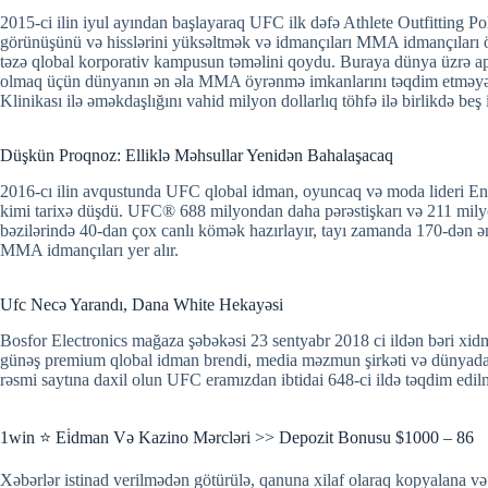
2015-ci ilin iyul ayından başlayaraq UFC ilk dəfə Athlete Outfitting P
görünüşünü və hisslərini yüksəltmək və idmançıları MMA idmançıları 
təzə qlobal korporativ kampusun təməlini qoydu. Buraya dünya üzrə apar
olmaq üçün dünyanın ən əla MMA öyrənmə imkanlarını təqdim etməyə y
Klinikası ilə əməkdaşlığını vahid milyon dollarlıq töhfə ilə birlikdə beş 
Düşkün Proqnoz: Elliklə Məhsullar Yenidən Bahalaşacaq
2016-cı ilin avqustunda UFC qlobal idman, oyuncaq və moda lideri Endea
kimi tarixə düşdü. UFC® 688 milyondan daha pərəstişkarı və 211 milyon s
bəzilərində 40-dan çox canlı kömək hazırlayır, tayı zamanda 170-dən ə
MMA idmançıları yer alır.
Ufc Necə Yarandı, Dana White Hekayəsi
Bosfor Electronics mağaza şəbəkəsi 23 sentyabr 2018 ci ildən bəri xidm
günəş premium qlobal idman brendi, media məzmun şirkəti və dünyada
rəsmi saytına daxil olun UFC eramızdan ibtidai 648-ci ildə təqdim edil
1win ⭐ Ei̇dman Və Kazino Mərcləri >> Depozit Bonusu $1000 – 86
Xəbərlər istinad verilmədən götürülə, qanuna xilaf olaraq kopyalana və