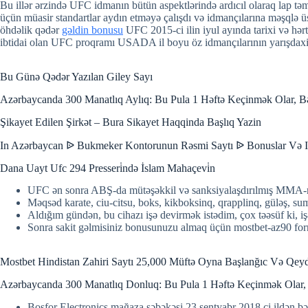
Bu illər ərzində UFC idmanın bütün aspektlərində ardıcıl olaraq lap təm
üçün müasir standartlar aydın etməyə çalışdı və idmançılarına məşqlə üs
öhdəlik qədər
gəldin bonusu
UFC 2015-ci ilin iyul ayında tarixi və hə
ibtidai olan UFC proqramı USADA il boyu öz idmançılarının yarışdaxili 
Bu Günə Qədər Yazılan Giley Sayı
Azərbaycanda 300 Manatlıq Aylıq: Bu Pula 1 Həftə Keçinmək Olar, B
Şikayet Edilen Şirkət – Bura Sikayet Haqqinda Başlıq Yazin
In Azərbaycan ᐉ Bukmeker Kontorunun Rəsmi Saytı ᐉ Bonuslar Və I
Dana Uayt Ufc 294 Presseri̇ndə İslam Mahaçevi̇n
UFC ən sonra ABŞ-da mütəşəkkil və sanksiyalaşdırılmış MMA-nı
Məqsəd karate, ciu-citsu, boks, kikboksinq, qrapplinq, güləş, su
Aldığım gündən, bu cihazı işə devirmək istədim, çox təəsüf ki, 
Sonra sakit gəlmisiniz bonusunuzu almaq üçün mostbet-az90 form
Mostbet Hindistan Zahiri Saytı 25,000 Müftə Oyna Başlanğıc Və Qey
Azərbaycanda 300 Manatlıq Donluq: Bu Pula 1 Həftə Keçinmək Olar,
Bosfor Electronics mağaza şəbəkəsi 23 sentyabr 2018 ci ildən bər