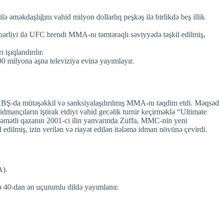
 əməkdaşlığını vahid milyon dollarlıq peşkəş ilə birlikdə beş illik
hbərliyi ilə UFC brendi MMA-nı təmtəraqlı səviyyədə təşkil edilmiş,
işıqlandırılır.
00 milyona aşna televiziya evinə yayımlayır.
 ABŞ-da mütəşəkkil və sanksiyalaşdırılmış MMA-nı təqdim etdi. Məqsəd
idmançıların iştirak etdiyi vahid gecəlik turnir keçirməklə “Ultimate
zəmətli qazanın 2001-ci ilin yanvarında Zuffa, MMC-nin yeni
edilmiş, izin verilən və riayət edilən itələmə idman növünə çevirdi.
A).
ə 40-dan ən uçurumlu dildə yayımlanır.