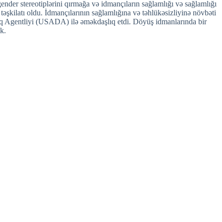
gender stereotiplərini qırmağa və idmançıların sağlamlığı və sağlamlığı
əşkilatı oldu. İdmançılarının sağlamlığına və təhlükəsizliyinə növbəti
inq Agentliyi (USADA) ilə əməkdaşlıq etdi. Döyüş idmanlarında bir
k.