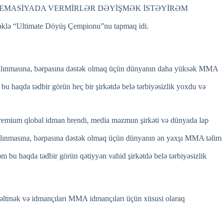
OREMASİYADA VERMİRLƏR DƏYİŞMƏK İSTƏYİRƏM
irməklə “Ultimate Döyüş Çempionu”nu tapmaq idi.
nın alınmasına, bərpasına dəstək olmaq üçün dünyanın daha yüksək MMA
 bu haqda tədbir görün heç bir şirkətdə belə tərbiyəsizlik yoxdu və
premium qlobal idman brendi, media məzmun şirkəti və dünyada lap
ın alınmasına, bərpasına dəstək olmaq üçün dünyanın ən yaxşı MMA təlim
rəm bu haqda tədbir görün qətiyyən vahid şirkətdə belə tərbiyəsizlik
ksəltmək və idmançıları MMA idmançıları üçün xüsusi olaraq