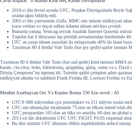
Cavi̇d Bəşarət: “o Məni̇m Ki̇mi̇ Heç Ki̇mse Dövüşməyi̇b”
2016-cı ilin fevral ayında UFC, Peşəkar Döyüşçülərin Beyin Sağla
uzadacağını bildiriş etdi.
2001-ci ilin yanvarında Zuffa, MMC-nin müasir mülkiyyəti altında
icazə verilən və riayət edilən itələmə idman növünə çevirdi.
Bununla yanaşı, Yenicag.seyrək Analitik İnternet Qəzetdə müxtəlif s
Təşkilat hər il dünyanın lap prestijli arenalarından bəzilərində
UFC ən yaxşı idman xassələri ilə müqayisədə 40% ilə fanat bazası
Təxminən 80 il ibtidai Vale Tudo (hər şey gedir) qədər tanınan
Təxminən 80 il ibtidai Vale Tudo (hər zad gedir) kimi tanınan MMA-n
karate, ciu-citsu, boks, kikboksinq, qrapplinq, güləş, sumo və s. Daxil 
Döyüş Çempionu”nu tapmaq idi. Turnirin qalibi çempion adını qazanac
mülkiyyəti altında və sahibləri Frank Fertitta III, Lorenzo Fertitta və
Mostbet Azərbaycan Orc Və Kazino Bonus 550 Azn əvvəl – 65
UFC® 688 milyondan çox pərəstişkarı və 211 milyon sosial media i
UFC-nin idmançılar siyahısında 75-dən ən ölkəni təmsil edən dü
UFC proqramları 165-dən ən ölkə və ərazidə, 60-dan ən qlobal ya
2013-cü ilin dekabrında UFC UFC FIGHT PASS rəqəmsal abunə x
Bu illər ərzində UFC idmanın elliklə aspektlərində ardıcıl olaraq