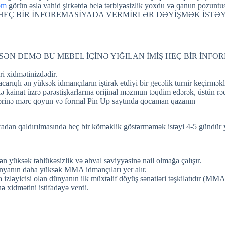
om
görün əsla vahid şirkətdə belə tərbiyəsizlik yoxdu və qan
İŞ HEÇ BİR İNFOREMASİYADA VERMİRLƏR DƏYİŞMƏK İS
SƏN DEMƏ BU MEBEL İÇİNƏ YIĞILAN İMİŞ HEÇ BİR İNF
i xidmətinizdədir.
carıqlı ən yüksək idmançıların iştirak etdiyi bir gecəlik turnir keçir
klə kainat üzrə pərəstişkarlarına orijinal məzmun təqdim edərək, üstün r
rlərinə mərc qoyun və formal Pin Up saytında qocaman qazanın
radan qaldırılmasında heç bir köməklik göstərməmək istəyi 4-5 gündür 
ən yüksək təhlükəsizlik və əhval səviyyəsinə nail olmağa çalışır.
ünyanın daha yüksək MMA idmançıları yer alır.
zləyicisi olan dünyanın ilk müxtəlif döyüş sənətləri təşkilatıdır (MMA
idmətini istifadəyə verdi.