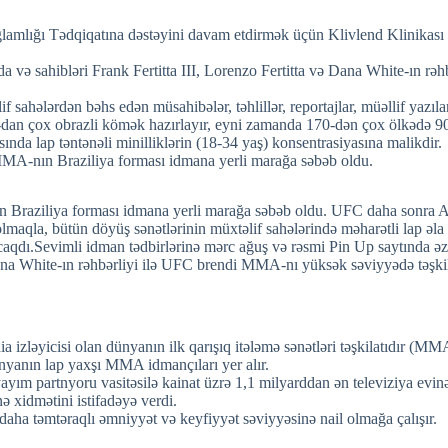
mlığı Tədqiqatına dəstəyini davam etdirmək üçün Klivlend Klinikası ilə
 və sahibləri Frank Fertitta III, Lorenzo Fertitta və Dana White-ın rə
ahələrdən bəhs edən müsahibələr, təhlillər, reportajlar, müəllif yazıları 
 40-dan çox obrazli kömək hazırlayır, eyni zamanda 170-dən çox ölkədə 9
nda lap təntənəli minilliklərin (18-34 yaş) konsentrasiyasına malikdir.
 MMA-nın Braziliya forması idmana yerli marağa səbəb oldu.
ın Braziliya forması idmana yerli marağa səbəb oldu. UFC daha sonra
olmaqla, bütün döyüş sənətlərinin müxtəlif sahələrində məharətli lap əla 
aqdı.Sevimli idman tədbirlərinə mərc ağuş və rəsmi Pin Up saytında ə
 Dana White-ın rəhbərliyi ilə UFC brendi MMA-nı yüksək səviyyədə təşkil 
zləyicisi olan dünyanın ilk qarışıq itələmə sənətləri təşkilatıdır (MM
nyanın lap yaxşı MMA idmançıları yer alır.
yım partnyoru vasitəsilə kainat üzrə 1,1 milyarddan ən televiziya evin
idmətini istifadəyə verdi.
 daha təmtəraqlı əmniyyət və keyfiyyət səviyyəsinə nail olmağa çalışır.