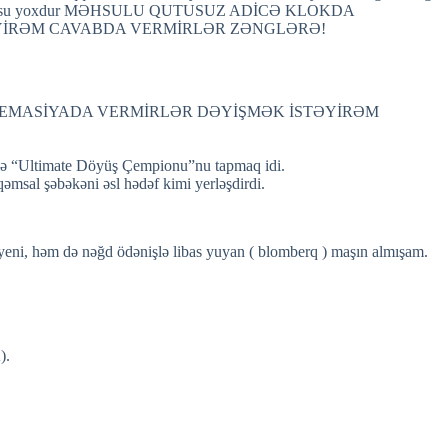
un pozuntusu yoxdur MƏHSULU QUTUSUZ ADİCƏ KLOKDA
TƏYİRƏM CAVABDA VERMİRLƏR ZƏNGLƏRƏ!
OREMASİYADA VERMİRLƏR DƏYİŞMƏK İSTƏYİRƏM
məklə “Ultimate Döyüş Çempionu”nu tapmaq idi.
əqəmsal şəbəkəni əsl hədəf kimi yerləşdirdi.
yeni, həm də nəğd ödənişlə libas yuyan ( blomberq ) maşın almışam.
).