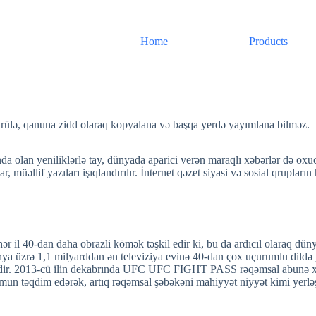
Home
Products
rülə, qanuna zidd olaraq kopyalana və başqa yerdə yayımlana bilməz.
nda olan yeniliklərlə tay, dünyada aparici verən maraqlı xəbərlər də oxuc
, müəllif yazıları işıqlandırılır. İnternet qəzet siyasi və sosial qrupları
ər il 40-dan daha obrazli kömək təşkil edir ki, bu da ardıcıl olaraq düny
ünya üzrə 1,1 milyarddan ən televiziya evinə 40-dan çox uçurumlu dildə
kdir. 2013-cü ilin dekabrında UFC UFC FIGHT PASS rəqəmsal abunə xidmə
mun təqdim edərək, artıq rəqəmsal şəbəkəni mahiyyət niyyət kimi yerləş