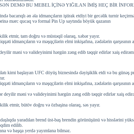
SƏN DEMƏ BU MEBEL İÇİNƏ YIĞILAN İMİŞ HEÇ BİR İNF
də bacarıqlı ən əla idmançıların iştirak etdiyi bir gecəlik turnir keç
lərinə mərc qucaq və formal Pin Up saytında böyük qazanın
çkilik etmir, tam doğru və müstəqil olaraq, xəbər yayır.
diqqəti idmançıların və məşqçilərin elmi inkişafına, zədələrin qarşısı
deyilir məni və valideyinimi hərgün zəng edib təqqir edirlər xaiş edirəm
ilatı kimi başlayan UFC döyüş biznesində dəyişiklik etdi və bu günəş 
ır.
diqqəti idmançıların və məşqçilərin elmi inkişafına, zədələrin qarşısın
ər deyilir məni və valideyinimi hərgün zəng edib təqqir edirlər xaiş edi
çkilik etmir, bütöv doğru və özbaşina olaraq, səs yayır.
daşlıqda yaradılan brend üst-baş brendin görünüşünü və hisslərini yü
qdim edilib.
lana və başqa yerdə yayımlana bilməz.