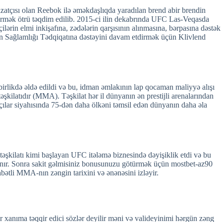
izatçısı olan Reebok ilə əməkdaşlıqda yaradılan brend abir brendin
rmək ötrü təqdim edilib. 2015-ci ilin dekabrında UFC Las-Veqasda
ərin elmi inkişafına, zədələrin qarşısının alınmasına, bərpasına dəstək
 Sağlamlığı Tədqiqatına dəstəyini davam etdirmək üçün Klivlend
irlikdə əldə edildi və bu, idman əmlakının lap qocaman maliyyə alışı
şkilatıdır (MMA). Təşkilat hər il dünyanın ən prestijli arenalarından
ılar siyahısında 75-dən daha ölkəni təmsil edən dünyanın daha əla
əşkilatı kimi başlayan UFC itələmə biznesində dəyişiklik etdi və bu
ır. Sonra sakit gəlmisiniz bonusunuzu götürmək üçün mostbet-az90
ətli MMA-nın zəngin tarixini və ənənəsini izləyir.
 xanıma təqqir edici sözlər deyilir məni və valideyinimi hərgün zəng