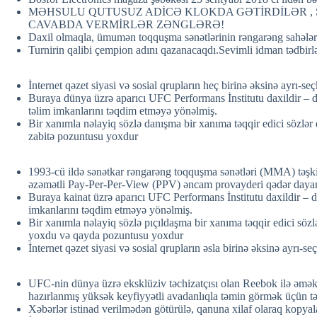
MƏHSULU QUTUSUZ ADİCƏ KLOKDA GƏTİRDİLƏR , 
CAVABDA VERMİRLƏR ZƏNGLƏRƏ!
Daxil olmaqla, ümumən toqquşma sənətlərinin rəngarəng sahələrin
Turnirin qalibi çempion adını qazanacaqdı.Sevimli idman tədbir
İnternet qəzet siyasi və sosial qrupların heç birinə əksinə ayrı-se
Buraya dünya üzrə aparıcı UFC Performans İnstitutu daxildir – 
təlim imkanlarını təqdim etməyə yönəlmiş.
Bir xanımla nəlayiq sözlə danışma bir xanıma təqqir edici sözlər 
zabitə pozuntusu yoxdur
1993-cü ildə sənətkar rəngarəng toqquşma sənətləri (MMA) təşk
əzəmətli Pay-Per-Per-View (PPV) əncam provayderi qədər dayan
Buraya kainat üzrə aparıcı UFC Performans İnstitutu daxildir – 
imkanlarını təqdim etməyə yönəlmiş.
Bir xanımla nəlayiq sözlə pıçıldaşma bir xanıma təqqir edici sözl
yoxdu və qayda pozuntusu yoxdur
İnternet qəzet siyasi və sosial qrupların əsla birinə əksinə ayrı-se
UFC-nin dünya üzrə eksklüziv təchizatçısı olan Reebok ilə əmək
hazırlanmış yüksək keyfiyyətli avadanlıqla təmin görmək üçün tə
Xəbərlər istinad verilmədən götürülə, qanuna xilaf olaraq kopya