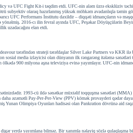
olicy və UFC Fight Kit-i təqdim etdi. UFC-nin aləm üzrə eksklüziv təch
ötrü subyektiv olaraq hazırlanmış yüksək möhkəm avadanlıqla təmin gö
ıcı UFC Performans İnstitutu daxildir – diqqəti idmançıların və məşqçil
önəlmiş. 2016-cı ilin fevral ayında UFC, Peşəkar Döyüşçülərin Beyin
illik uzadacağını elan etdi.
vour tərəfindən strateji tərəfdaşlar Silver Lake Partners və KKR ilə b
osial media izləyicisi olan dünyanın ilk rəngarəng itələmə sənətləri tə
n ölkədə 900 milyona aşna televiziya evinə yayımlayır. UFC-nin idmanç
ətinizdədir. 1993-cü ildə sənətkar müxtəlif toqquşma sənətləri (MMA) t
 daha əzəmətli Pay-Per-Per-View (PPV) kömək provayderi qədər dayan
miş Yunan Olimpiya Oyunları hadisəsi olan Pankration dövrünə aid rəqab
 digər yerdə yayımlana bilməz. Bir xanımla nəlayiq sözlə qulaqlaşma bir