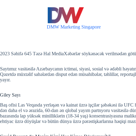
S
k
i
p
DMW Marketing Singapore
t
o
c
o
n
2023 Səhifə 645 Təzə Hal Media
Xəbərlər söykənəcək verilmədən götü
t
e
n
Saytımız vasitəsilə Azərbaycanın ictimai, siyasi, sosial və ədəbli həyatı
t
Qəzetdə müxtəlif sahələrdən disput edən müsahibələr, təhlillər, reportajlar
yayır.
Giley Sayı
Baş ofisi Las Veqasda yerləşən və kainat üzrə işçilər şəbəkəsi ilə UFC h
dən daha el və ərazidə, 60-dan ən qlobal yayım partnyoru vasitəsilə d
bazasında lap yüksək minilliklərin (18-34 yaş) konsentrasiyasına mali
ehtiyac üzrə döyüşlər və bütün dünya üzrə pərəstişkarlarına həqiqi məz