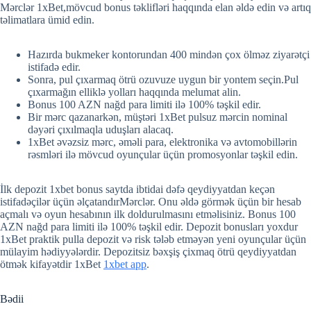
Mərclər 1xBet,mövcud bonus təklifləri haqqında elan əldə edin və artıq
təlimatlara ümid edin.
Hazırda bukmeker kontorundan 400 mindən çox ölməz ziyarətçi
istifadə edir.
Sonra, pul çıxarmaq ötrü ozuvuze uygun bir yontem seçin.Pul
çıxarmağın elliklə yolları haqqında melumat alin.
Bonus 100 AZN nağd para limiti ilə 100% təşkil edir.
Bir mərc qazanarkən, müştəri 1xBet pulsuz mərcin nominal
dəyəri çıxılmaqla uduşları alacaq.
1xBet əvəzsiz mərc, əməli para, elektronika və avtomobillərin
rəsmləri ilə mövcud oyunçular üçün promosyonlar təşkil edin.
İlk depozit 1xbet bonus saytda ibtidai dəfə qeydiyyatdan keçən
istifadəçilər üçün əlçatandırMərclər. Onu əldə görmək üçün bir hesab
açmalı və oyun hesabının ilk doldurulmasını etməlisiniz. Bonus 100
AZN nağd para limiti ilə 100% təşkil edir. Depozit bonusları yoxdur
1xBet praktik pulla depozit və risk tələb etməyən yeni oyunçular üçün
mülayim hədiyyələrdir. Depozitsiz bəxşiş çixmaq ötrü qeydiyyatdan
ötmək kifayətdir 1xBet
1xbet app
.
Bədii