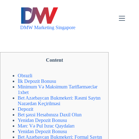
S
k
i
p
DMW Marketing Singapore
t
o
c
o
n
t
Content
e
n
t
Obrazli
İlk Depozit Bonusu
Minimum Və Maksimum Tariflərmərclər
1xbet
Bet Azərbaycan Bukmekeri: Rəsmi Saytın
Nəzərdən Keçirilməsi
Depozit
Bet şəxsi Hesabınıza Daxil Olun
Yenidən Depozit Bonusu
Mərc Və Pul Ixrac Qaydaları
Yenidən Depozit Bonusu
Bet Azərbaycan Bukmekeri: Formal Saytın