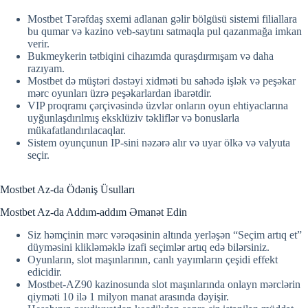
Mostbet Tərəfdaş sxemi adlanan gəlir bölgüsü sistemi filiallara
bu qumar və kazino veb-saytını satmaqla pul qazanmağa imkan
verir.
Bukmeykerin tətbiqini cihazımda quraşdırmışam və daha
razıyam.
Mostbet də müştəri dəstəyi xidməti bu sahədə işlək və peşəkar
mərc oyunları üzrə peşəkarlardan ibarətdir.
VIP proqramı çərçivəsində üzvlər onların oyun ehtiyaclarına
uyğunlaşdırılmış eksklüziv təkliflər və bonuslarla
mükafatlandırılacaqlar.
Sistem oyunçunun IP-sini nəzərə alır və uyar ölkə və valyuta
seçir.
Mostbet Az-da Ödəniş Üsulları
Mostbet Az-da Addım-addım Əmanət Edin
Siz həmçinin mərc vərəqəsinin altında yerləşən “Seçim artıq et”
düyməsini klikləməklə izafi seçimlər artıq edə bilərsiniz.
Oyunların, slot maşınlarının, canlı yayımların çeşidi effekt
edicidir.
Mostbet-AZ90 kazinosunda slot maşınlarında onlayn mərclərin
qiyməti 10 ilə 1 milyon manat arasında dəyişir.