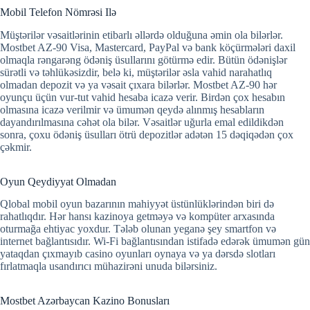
Mobil Telefon Nömrəsi Ilə
Müştərilər vəsaitlərinin etibarlı əllərdə olduğuna əmin ola bilərlər.
Mostbet AZ-90 Visa, Mastercard, PayPal və bank köçürmələri daxil
olmaqla rəngarəng ödəniş üsullarını götürmə edir. Bütün ödənişlər
sürətli və təhlükəsizdir, belə ki, müştərilər əsla vahid narahatlıq
olmadan depozit və ya vəsait çıxara bilərlər. Mostbet AZ-90 hər
oyunçu üçün vur-tut vahid hesaba icazə verir. Birdən çox hesabın
olmasına icazə verilmir və ümumən qeydə alınmış hesabların
dayandırılmasına cəhət ola bilər. Vəsaitlər uğurla emal edildikdən
sonra, çoxu ödəniş üsulları ötrü depozitlər adətən 15 dəqiqədən çox
çəkmir.
Oyun Qeydiyyat Olmadan
Qlobal mobil oyun bazarının mahiyyət üstünlüklərindən biri də
rahatlıqdır. Hər hansı kazinoya getməyə və kompüter arxasında
oturmağa ehtiyac yoxdur. Tələb olunan yeganə şey smartfon və
internet bağlantısıdır. Wi-Fi bağlantısından istifadə edərək ümumən gün
yataqdan çıxmayıb casino oyunları oynaya və ya dərsdə slotları
fırlatmaqla usandırıcı mühazirəni unuda bilərsiniz.
Mostbet Azərbaycan Kazino Bonusları