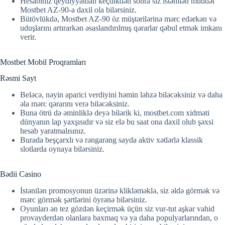
Hesabınız qeydiyyatdan keçdikdən sonra siz istənilən müddət
Mostbet AZ-90-a daxil ola bilərsiniz.
Bütövlükdə, Mostbet AZ-90 öz müştərilərinə mərc edərkən və
uduşlarını artırarkən əsaslandırılmış qərarlar qəbul etmək imkanı
verir.
Mostbet Mobil Proqramları
Rəsmi Sayt
Beləcə, nəyin aparici verdiyini həmin ləhzə biləcəksiniz və daha
əla mərc qərarını verə biləcəksiniz.
Buna ötrü də əminliklə deyə bilərik ki, mostbet.com xidməti
dünyanın lap yaxşısıdır və siz elə bu saat ona daxil olub şəxsi
hesab yaratmalısınız.
Burada beşçarxlı və rəngarəng sayda aktiv xətlərlə klassik
slotlarda oynaya bilərsiniz.
Bədii Casino
İstənilən promosyonun üzərinə klikləməklə, siz əldə görmək və
mərc görmək şərtlərini öyrənə bilərsiniz.
Oyunları ən tez gözdən keçirmək üçün siz vur-tut aşkar vahid
provayderdən olanlara baxmaq və ya daha populyarlarından, o