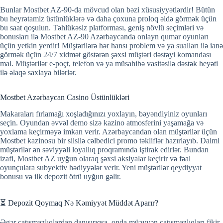
Bunlar Mostbet AZ-90-da mövcud olan bəzi xüsusiyyətlərdir! Bütün
bu heyrətamiz üstünlüklərə və daha çoxuna proloq əldə görmək üçün
bu saat qoşulun. Təhlükəsiz platforması, geniş növlü seçimləri və
bonusları ilə Mostbet AZ-90 Azərbaycanda onlayn qumar oyunları
üçün yetkin yerdir! Müştərilərə hər hansı problem və ya sualları ilə ianə
görmək üçün 24/7 xidmət göstərən şəxsi müştəri dəstəyi komandası
mal. Müştərilər e-poçt, telefon və ya müsahibə vasitəsilə dəstək heyəti
ilə əlaqə saxlaya bilərlər.
Mostbet Azərbaycan Casino Üstünlükləri
Makaraları fırlamağı xoşladığınızı yoxlayın, bəyəndiyiniz oyunları
seçin. Oyundan əvvəl demo sizə kazino atmosferini yaşamağa və
yoxlama keçirməyə imkan verir. Azərbaycandan olan müştərilər üçün
Mostbet kazinosu bir silsilə cəlbedici promo təkliflər hazırlayıb. Daimi
müştərilər ən səviyyəli loyallıq proqramında iştirak edirlər. Bundan
izafi, Mostbet AZ uyğun olaraq şəxsi aksiyalar keçirir və fəal
oyunçulara subyektiv hədiyyələr verir. Yeni müştərilər qeydiyyat
bonusu və ilk depozit ötrü uyğun gəlir.
⏳ Depozit Qoymaq Nə Kəmiyyət Müddət Aparır?
Əgər çatışmazlıqlardan danışırıqsa, onda müəyyən çatışmazlıqları fikir