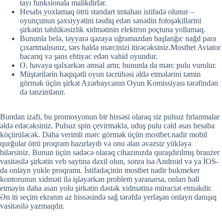
tayı funksionala malikdirlər.
Hesabı yoxlamaq ötrü standart imtahan istifadə olunur –
oyunçunun şəxsiyyətini təsdiq edən sənədin fotoşəkillərini
şirkətin təhlükəsizlik xidmətinin elektron poçtuna yollamaq.
Bununla belə, təyyarə qəzaya uğramazdan başlanğıc nağd para
çıxartmalısınız, tərs halda mərcinizi itirəcəksiniz.Mostbet Aviator
bacarıq və şans ehtiyac edən vahid oyundur.
O, havaya qalxarkən əmsal artır, bununla da mərc pulu vurulur.
Müştərilərin həqiqətli oyun təcrübəsi əldə etmələrini təmin
görmək üçün şirkət Azərbaycanın Oyun Komissiyası tərəfindən
də tənzimlənir.
Bundan izafi, bu promosyonun bir hissəsi olaraq siz pulsuz fırlanmalar
əldə edəcəksiniz. Pulsuz spin çevirməklə, uduş pulu cəld əsas hesaba
köçürüləcək. Daha verimli mərc görmək üçün mostbet.nadir mobil
qurğular ötrü proqram hazırlayıb və onu əlan əvəzsiz yükləyə
bilərsiniz. Bunun üçün sadəcə olaraq cihazınızda quraşdırılmış brauzer
vasitəsilə şirkətin veb saytına daxil olun, sonra isə Android və ya İOS-
da onlayn yukle proqramı. İstifadəçinin mostbet nadir bukmeker
kontorunun xidməti ilə işləyərkən problem yaranarsa, onları həll
etməyin daha asan yolu şirkətin dəstək xidmətinə müraciət etməkdir.
Ən iti seçim ekranın az hissəsində sağ tərəfdə yerləşən onlayn danışıq
vasitəsilə yazmaqdır.