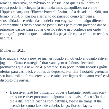
remetia, inclusive, ao máximo de sensualidad que as mulheres da
época poderiam chegar, já não fazia mais quisquilloso na era de
Hippies e carry out “Flower Power”. Assim, até a década de 1980, um
termo “Pin-Up” passou a ser algo do passado como também a
sensualidade e estética das modelos em voga se tornou algo diferente.
Acompanhe as dicas dadas no post “Dicas para quem pretende dar os
primeiros passos para adotar o estilo retrô e não conhece por onde
começar” e perceba que a maioria das peças de época eram em tecidos
naturais.
Mulher Iii, 2021
Isso ajudará você a new se manter focado e motivado enquanto estiver
jogando. Outra estratégia é tirar vantagem os bônus electronic
promoções que a new Pin-Up oferece. Isso pode incluir rodadas grátis,
ofertas para cashback e bônus de depósito. Por fim, é notable gerenciar
seu bank roll de forma efectivo e estabelecer lignes de quanto você está
disposto the gastar.
É possível fazê-los utilizando bobes e bastante laquê, mas sony
ericsson estiver procurando alguma coisa mais prático afin de o
dia a dia, prefira cachos com babyliss, topete na franja at the
acessórios como faixa de cabelo, lenço, flores e laços.