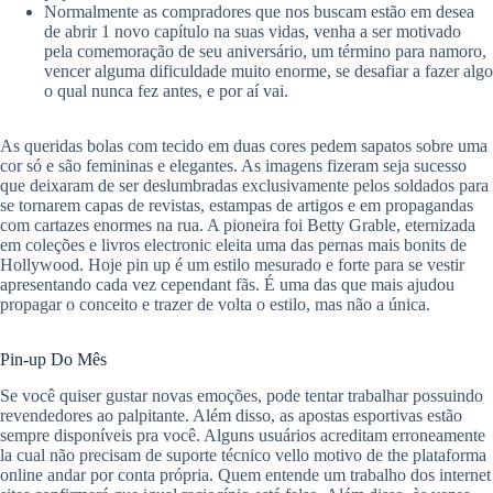
Normalmente as compradores que nos buscam estão em desea
de abrir 1 novo capítulo na suas vidas, venha a ser motivado
pela comemoração de seu aniversário, um término para namoro,
vencer alguma dificuldade muito enorme, se desafiar a fazer algo
o qual nunca fez antes, e por aí vai.
As queridas bolas com tecido em duas cores pedem sapatos sobre uma
cor só e são femininas e elegantes. As imagens fizeram seja sucesso
que deixaram de ser deslumbradas exclusivamente pelos soldados para
se tornarem capas de revistas, estampas de artigos e em propagandas
com cartazes enormes na rua. A pioneira foi Betty Grable, eternizada
em coleções e livros electronic eleita uma das pernas mais bonits de
Hollywood. Hoje pin up é um estilo mesurado e forte para se vestir
apresentando cada vez cependant fãs. É uma das que mais ajudou
propagar o conceito e trazer de volta o estilo, mas não a única.
Pin-up Do Mês
Se você quiser gustar novas emoções, pode tentar trabalhar possuindo
revendedores ao palpitante. Além disso, as apostas esportivas estão
sempre disponíveis pra você. Alguns usuários acreditam erroneamente
la cual não precisam de suporte técnico vello motivo de the plataforma
online andar por conta própria. Quem entende um trabalho dos internet