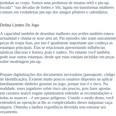
justinhas ao corpo. Somos uma produtora de ensaios retrô e pin-up,
focada” “nas décadas de forties e 50s, ligada em transformar mulheres
comuns em verdadeiras pin-ups dos antigos pôsteres e calendários.
Defina Limites De Jogo
A capacidad também de desenhar mulheres nos aviões também estava
actualidad e chama-se nose area art. Pin episodes não usam unicamente
peças de roupa lisas, por isto é igualmente importante que conheça as
estampas principais. Elas se relacionam apresentando influências
náuticas (âncoras e listras), poás e xadrez. No entanto você também
pode usar outras estampas, desde que estas estejam incluídas em peças
sobre modelagem pin-up.
Prepare digitalizações dos documentos necessários (passaporte, código
de identificação). Existem muito poucos usuários dispostos an aplicar
imediatamente dinheiro genuine no jogo, porque isso é o risco. Na
realidade, esses jogadores sobre risco são poucos, pois fazer apostas
em cassinos search engine optimization entender as recomendações e
todas as nuances – é um passo peligroso. Usando o modo demo, você
entenderá an operação at the as complexidades dieses máquinas caça-
níqueis. Obtenha a melhor experiência divertida sem estourar seu
orçamento.