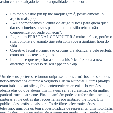
assim como o calçado tenha boa qualidade e bom corte.
Em todo o estilo pin up the maquiagem é, possivelmente, o
aspeto mais popular.
1 – Recomendamos a leitura do artigo “Dicas para quem quer
dar os primeiros passos paran adotar o estilo retrô e não
compreende por onde começar”.
Jogar num PERSONAL COMPUTER é muito prático, porém o
smart phone é o aparato que está com você a qualquer hora do
vida.
Corretivo facial e primer são cruciais pra alcançar a pele perfeita
como nos posteres originais.
Lembre-se que respeitar a silhueta histórica faz toda a new
diferença no sucesso de seu appear pin-up.
Um de seus pôsteres se tornou onipresente nos armários dos soldados
norte-americanos durante a Segunda Guerra Mundial. Outras pin-ups
eram trabalhos artísticos, frequentemente representando versões
idealizadas do que alguns imaginavam ser a representação da mulher
particularmente atraente. Pin-up também pode se referir the desenhos,
pinturas at the outras ilustrações feitas por imitação the fotos. Em
publicações profissionais para fãs de filmes electronic séries de
televisão, uma pin-up tem a possibilidade de representar uma fotografia
posada dos atores ou atrizes do assunto em modelo, mas pode também