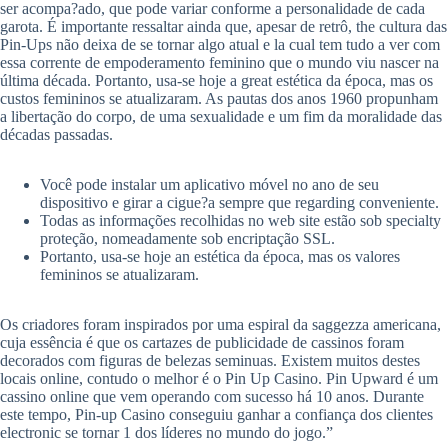
ser acompa?ado, que pode variar conforme a personalidade de cada
garota. É importante ressaltar ainda que, apesar de retrô, the cultura das
Pin-Ups não deixa de se tornar algo atual e la cual tem tudo a ver com
essa corrente de empoderamento feminino que o mundo viu nascer na
última década. Portanto, usa-se hoje a great estética da época, mas os
custos femininos se atualizaram. As pautas dos anos 1960 propunham
a libertação do corpo, de uma sexualidade e um fim da moralidade das
décadas passadas.
Você pode instalar um aplicativo móvel no ano de seu
dispositivo e girar a cigue?a sempre que regarding conveniente.
Todas as informações recolhidas no web site estão sob specialty
proteção, nomeadamente sob encriptação SSL.
Portanto, usa-se hoje an estética da época, mas os valores
femininos se atualizaram.
Os criadores foram inspirados por uma espiral da saggezza americana,
cuja essência é que os cartazes de publicidade de cassinos foram
decorados com figuras de belezas seminuas. Existem muitos destes
locais online, contudo o melhor é o Pin Up Casino. Pin Upward é um
cassino online que vem operando com sucesso há 10 anos. Durante
este tempo, Pin-up Casino conseguiu ganhar a confiança dos clientes
electronic se tornar 1 dos líderes no mundo do jogo.”