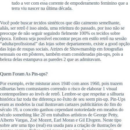
tudo a ver com essa corrente de empoderamento feminino que a
terra viu nascer na última década.
Você pode buscar tecidos sintéticos que dão caimento semelhante,
aliás, ser retrô é isso ainda, uma releitura do passado, por isso não se
preocupe de não seguir seguindo fielmente 100% os tecidos sobre
época. Embora seja possível encontrar peças em estilo retrô na sessão
“adulta/profissional” das lojas sobre departamento, existe a good opção
das lojas de roupas sociais. Atrizes de Showmanship em fotografias
sensuais ou em pôsteres, também eram consideradas pin-ups, pois a
beleza delas estampava as paredes 2 que as admiravam.
Quem Foram As Pin-ups?
Por exemplo, evite misturar anos 1940 com anos 1960, pois trazem
silhuetas bem contrastantes correndo o risco de elaborar 1 visual
contemporâneo ao invés de retrô. Lembre-se que respeitar a silhueta
histórica faz toda the diferença no êxito de seu seem pin-up. Pin-Ups
eram as modelos la cual ilustravam cartazes publicitários do fim do
século 19, u conceito ganhou cependant notoriedade em meados do
século something like 20 em trabalhos artísticos de George Petty,
Alberto Vargas, Zoë Mozert, Earl Moran e Gil Elvgren. Neste tipo
sobre arte uma tipo (real) era usada para a criação de ilustrações de