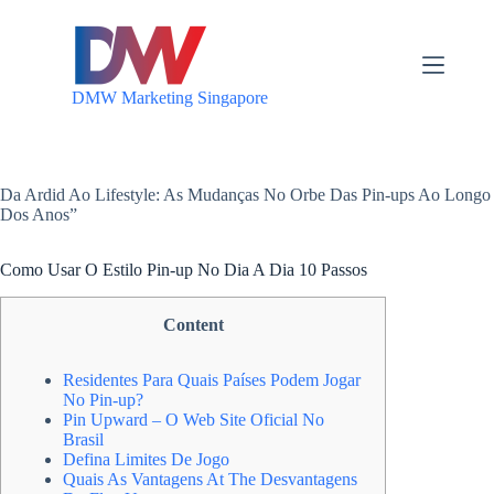
S
k
i
p
DMW Marketing Singapore
t
o
c
o
n
Da Ardid Ao Lifestyle: As Mudanças No Orbe Das Pin-ups Ao Longo
t
Dos Anos”
e
n
t
Como Usar O Estilo Pin-up No Dia A Dia 10 Passos
Content
Residentes Para Quais Países Podem Jogar
No Pin-up?
Pin Upward – O Web Site Oficial No
Brasil
Defina Limites De Jogo
Quais As Vantagens At The Desvantagens