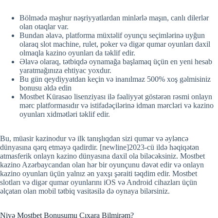
Bölmədə məşhur nəşriyyatlardan minlərlə maşın, canlı dilerlər
olan otaqlar var.
Bundan əlavə, platforma müxtəlif oyunçu seçimlərinə uyğun
olaraq slot machine, rulet, poker və digər qumar oyunları daxil
olmaqla kazino oyunları da təklif edir.
Əlavə olaraq, tətbiqdə oynamağa başlamaq üçün en yeni hesab
yaratmağınıza ehtiyac yoxdur.
Bu gün qeydiyyatdan keçin və inanılmaz 500% xoş gəlmisiniz
bonusu əldə edin
Mostbet Kürasao lisenziyası ilə fəaliyyət göstərən rəsmi onlayn
mərc platformasıdır və istifadəçilərinə idman mərcləri və kazino
oyunları xidmətləri təklif edir.
Bu, müasir kazinodur və ilk tanışlıqdan sizi qumar və əyləncə
dünyasına qərq etməyə qadirdir. [newline]2023-cü ildə həqiqətən
atmasferik onlayn kazino dünyasına daxil ola biləcəksiniz. Mostbet
kazino Azərbaycandan olan hər bir oyunçunu dəvət edir və onlayn
kazino oyunları üçün yalnız ən yaxşı şəraiti təqdim edir. Mostbet
slotları və digər qumar oyunlarını iOS və Android cihazları üçün
əlçatan olan mobil tətbiq vasitəsilə də oynaya bilərsiniz.
Niyə Mostbet Bonusumu Çıxara Bilmirəm?