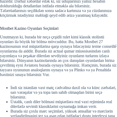
hazırdır. Dərhal xəbərdar edək ki, siz uduşlarınızı yalnız hesabın
doldurulduğu detallardan istifadə etməklə ala bilərsiniz.
Təfərrüatlarınızı seçdikdən sonra sadəcə kartınıza və ya cüzdanınıza
köçürmək istədiyiniz məbləği qeyd edib ərizə yaratmaq kifayətdir.
Mostbet Kazino Oyunları Seçimləri
Unutmayın ki, burada bir neçə çeşidli rulet kimi klassik stolüstü
oyunları ilə böyük bir bölmə mövcuddur. Bu, hətta Mostbet 27
kazinosunun real müştərilərinə qarşı oynaya biləcəyiniz terme conseillé
oyunlarına da aiddir. Burada siz actual qumar müəssisəsindən canlı
yayımlaya və peşəkar dilerdən sevdiyiniz oyunların turlarını izləyə
bilərsiniz. Dünyanın kazinolarında ən çox danışılan oyunlardan birinə
çevrilmiş eyni Aviatoru burada oynaya bilərsiniz. Həmçinin, burada siz
təyyarə oyununun analoqlarını oynaya və ya Plinko və ya Penaltidə
bəxtinizi sınaya bilərsiniz Vur.
İndi siz istənilən vaxt matç cədvəlinə daxil ola və künc zərbələri,
sarı vərəqələr və ya topa tam sahib olmaqdan birini seçə
bilərsiniz.
Üstəlik, canlı diler bölməsi müştərilərə real vaxt rejimində real
dilerlərlə sevimli klassiklərini oynamağa imkan verir.
Burada siz çoxlu mərc seçimləri, yüksək əmsallar və mərclərin
yerləşdirilməsini tez və asan edən istifadəçi dostu interfeysi tapa