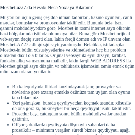
Mostbet-az27-də Hesabı Necə Yoxlaya Bilərəm?
Müştəriləri üçün geniş çeşiddə idman tədbirləri, kazino oyunları, canlı
mərclər, bonuslar və promosyonlar təklif edir. Bununla belə, bəzi
qanuni məhdudiyyətlərə görə, Mostbet-in rəsmi internet saytı ölkənin
bəzi bölgələrində istifadə olunmaya bilər. Buna görə Mostbet orijinal
veb-saytın dəqiq surəti olan, lakin fərqli domen adı və IP ünvanı olan
Mostbet-AZ27 adlı güzgü saytı yaratmışdır. Beləliklə, istifadəçilər
Mostbet-in bütün xüsusiyyətlərinə və xidmətlərinə heç bir problem
olmadan daxil ola bilərlər. Orijinal vebsayt ilə eyni dizayn, tərtibat,
funksionallıq və məzmuna malikdir, lakin fərqli WEB ADDRESS ilə.
Mostbet güzgü saytı düzgün və təhlükəsiz işləməsini təmin etmək üçün
müntəzəm olaraq yenilənir.
Bu kateqoriyada filtrləri tənzimləyərək janr, provayder və
növlərinə görə axtarış etməklə özünüzə tam uyğun olan oyunu
tapa bilərsiniz.
Yeri gəlmişkən, burada qeydiyyatdan keçmək asandır, xüsusilə
də ona görə ki, bukmeyker bir neçə qeydiyyat üsulu təklif edir.
Prosedur başa çatdıqdan sonra bütün məhdudiyyətlər aradan
qaldırılır.
Offşor şirkətlərdə qeydiyyata düşməyin səbəbləri daha
prosaikdir – minimum vergilər, sürətli biznes qeydiyyatı, aşağı