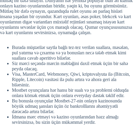
mütləq bir dəfə sınayın. Dünyanın hər yerində populyar olan ən klassik
onlayn kazino oyunlarından biridir, yəqin ki, bu oyunu görmüsünüz.
Mütləq bir dəfə oynayın, qazandıqda rulet oyunu ən parlaq hisləri
insana yaşadan bir oyundur. Kart oyunları, əsas poker, blekcek və kart
oyunlarının digər variantları müxtəlif rejimləri sınamaq istəyən kart
oyunlarını sevənlər üçün çox maraqlı olacaq. Qumar oyunçususunuzsa
və kart oyunlarını sevirsinizsə, oynamağa çalışın.
Burada müştərilər saytla bağlı tez-tez verilən suallara, məsələn,
pul yatırma və çıxarma və ya bonusları necə tələb etmək kimi
suallara cavab aperitivo bilərlər.
Siz mərci seçəndə mərcin məbləğini daxil etmək üçün bir sahə
peyda olacaq.
Visa, MasterCard, Webmoney, Qiwi, kriptovalyuta ilə (Bitcoin,
Ripple, Litecoin) vasitəsi ilə pulu artıra və ahora geri ala
bilərsiniz.
Mostbet oyunçulara hər hansı bir sualı və ya problemi olduqda
onlara kömək etmək üçün onlara everyday dəstək təklif edir.
Bu bonusla oyunçular Mostbet-27-nin onlayn kazinosunda
böyük udmaq şansları üçün öz bankrolllarını əhəmiyyətli
dərəcədə artıra bilərlər.
İdmana mərc etməyi və kazino oyunlarından həzz almağı
sevirsinizsə, bu sizin üçün mükəmməl yerdir.