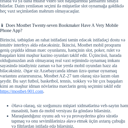
fırlada və ya daha müasir video slot başlıqlarında şanslarını sınaya
bilərlər. Daim yenilənən seçimi ilə müştərilər slot oynamağa gəldikdə
heç vaxt seçimlərdən məhrum olmayacaqlar.
📱 Does Mostbet Twenty-seven Bookmaker Have A Very Mobile
Phone App?
Birincisi, tətbiqdən ən rahat istifadəni təmin edəcək istifadəçi dostu və
intuitiv interfeys əldə edəcəksiniz. İkincisi, Mostbet mobil proqramı
geniş çeşiddə idman mərc oyunlarını, həmçinin slot, poker, rulet və
başqaları kimi məşhur kazino oyunları təklif edir. Üçüncüsü, harada
olduğunuzdan asılı olmayaraq real vaxt rejimində oynamaq imkanı
sayəsində istədiyiniz zaman və hər yerdə mobil oyundan həzz ala
biləcəksiniz. Əgər siz Azərbaycanda idman üzrə qumar oynamaq
variantını axtarırsınızsa, Mostbet AZ-27 tam olaraq sizə lazım olan
şeydir. Bu sayt futbol, basketbol, tennis, xokkey və bir çox başqaları
kimi ən məşhur idman növlərinə mərclərin geniş seçimini təklif edir
https://mostbet-901.com
.
Əlavə olaraq, siz sorğunuzu müştəri xidmətlərinə veb-saytın həm
masaüstü, həm də mobil versiyası ilə göndərə bilərsiniz.
Maraqlandığınız oyunu adı və ya provayderinə görə sürətlə
tapmaq və onu sevimlilərinizə əlavə etmək üçün axtarış çubuğu
və filtrlərdən istifadə edə bilərsiniz.