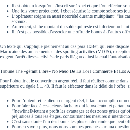
Il est obtenu lorsqu’on s’inscrit sur 1xbet et que l’on effectue s
Une fois votre projet créé, 1xbet sécurise le compte sobre ses jou
L’opérateur soigne sa aussi notoriété durante multipliant” “les ca
sociaux.
Autrement, si the montant du solde qui reste est inférieur au haut
Il n’est pas possible d’associer une offre de bonus à d’autres off
Un texte qui s’applique pleinement au cas para 1xBet, qui eine dispose p
Marocaine des amusements et des sporting activities (MDJS), exception f
exigent l’arrêt dieses activités de paris illégaux ainsi la cual l’autorisa
Tribune The «gérant Libre» No Meio De La Loi I Commerce Et Los A
Pour l’obtenir et le convertir en argent réel, il faut réaliser comme da
supérieure ou égale à 1, 40. Il faut le effectuer dans le délai de l’offre, 
Pour l’obtenir et le alterar en argent réel, il faut accomplir co
Pour faire face à ces acteurs facheux qui le «volent», et partant
“[newline]Mettant à profit les avantages et des zones grises qu’o
préjudices à tous les étages, contournant les mesures d’interdiction
C’est sans doute l’un des bonus les plus en demande que peut offr
Pour en savoir plus, nous nous sommes penchés sur una question 