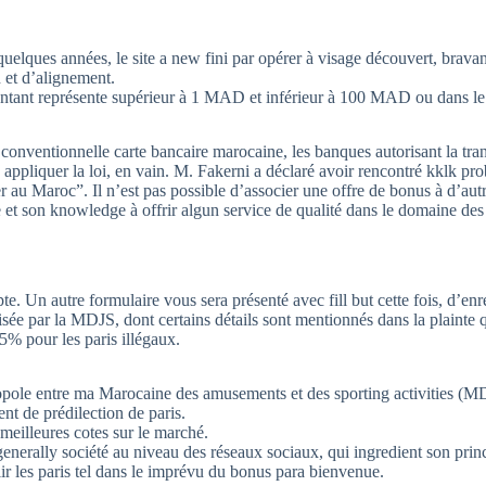
quelques années, le site a new fini par opérer à visage découvert, bravant
n et d’alignement.
 montant représente supérieur à 1 MAD et inférieur à 100 MAD ou dans le
conventionnelle carte bancaire marocaine, les banques autorisant la trans
 appliquer la loi, en vain. M. Fakerni a déclaré avoir rencontré kklk pr
rer au Maroc”. Il n’est pas possible d’associer une offre de bonus à d’au
 et son knowledge à offrir algun service de qualité dans le domaine des
. Un autre formulaire vous sera présenté avec fill but cette fois, d’enre
alisée par la MDJS, dont certains détails sont mentionnés dans la plainte
5% pour les paris illégaux.
nopole entre ma Marocaine des amusements et des sporting activities (MD
t de prédilection de paris.
 meilleures cotes sur le marché.
re generally société au niveau des réseaux sociaux, qui ingredient son 
lir les paris tel dans le imprévu du bonus para bienvenue.