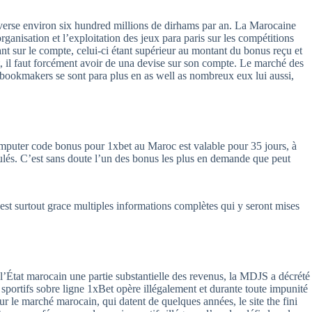
erse environ six hundred millions de dirhams par an. La Marocaine
rganisation et l’exploitation des jeux para paris sur les compétitions
nt sur le compte, celui-ci étant supérieur au montant du bonus reçu et
et, il faut forcément avoir de una devise sur son compte. Le marché des
bookmakers se sont para plus en as well as nombreux eux lui aussi,
computer code bonus pour 1xbet au Maroc est valable pour 35 jours, à
nnulés. C’est sans doute l’un des bonus les plus en demande que peut
st surtout grace multiples informations complètes qui y seront mises
 à l’État marocain une partie substantielle des revenus, la MDJS a décrété
 sportifs sobre ligne 1xBet opère illégalement et durante toute impunité
sur le marché marocain, qui datent de quelques années, le site the fini