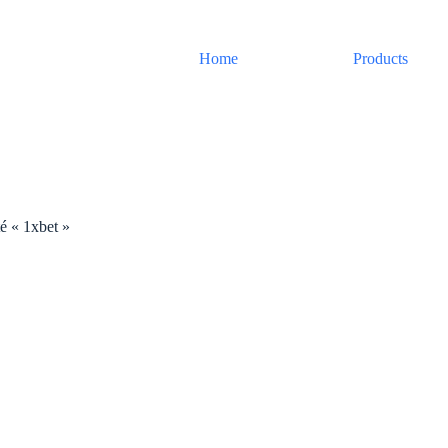
Home
Products
é « 1xbet »