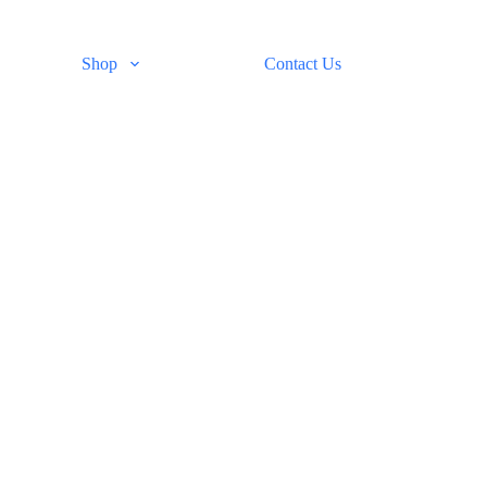
Shop
Contact Us