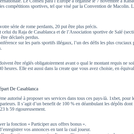
ternationale. Le Conseil para l’Europe a organisé le 7 novembre à Rabat, 
ent des compétitions sportives, tel que visé par la Convention de Macoli
votre série de rome perdants, 20 put être plus précis.
celui du Raja de Casablanca et de l’Association sportive de Salé (secti
être déclarés perdus.
rence sur les paris sportifs illégaux, l’un des défis les plus cruciaux po
.
doivent être réglés obligatoirement avant o qual le montant requis ne soi
e 30 heures. Elle est aussi dans la create que vous avez choisie, en équ
épart De Casablanca
ême autorisé à proposer ses services dans tous ces pays-là. 1xbet, pour le
es parieurs. Il s’agit d’un benefit de 100 % en déambulant les dépôts d
à 23 h 59 rigoureusement.
er la fonction « Participer aux offres bonus ».
d’enregistrer vos annonces en tant la cual joueur.