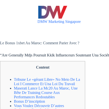
S
k
i
p
DMW Marketing Singapore
t
o
c
o
n
Le Bonus 1xbet Au Maroc: Comment Parier Avec ?
t
e
n
“Are Generally Mdjs Poursuit Kklk Influenceurs Soutenant Una Sociét
t
Content
Tribune Le «gérant Libre» No Meio De La
Loi I Commerce Et Una Loi Du Travail
Maserati Lance La Mc20 Au Maroc, Une
Bête De Training Course Aux
Performances Redoutables
Bonus D’inscription
Vous Voulez Découvrir D’autres