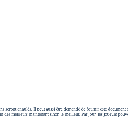
ains seront annulés. Il peut aussi être demandé de fournir este document 
n des meilleurs maintenant sinon le meilleur. Par jour, les joueurs pouv