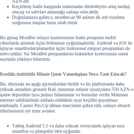
AZN-dir.
Keçirilmiş hədis haqqında məlumatlar dürüstlüyün artıq təsdiqi
olacaq və səhvləri anlamağa sədəqə edəcəkdir.
Doğrulamaya gəlincə, mostbet-az 90 adətən ilk ard vurulma
sorğusuna miqdar bunu tələb etmir.
Bu günəş MostBet onlayn kazinosunun hədis proqramı mobil
cihazlarda işləmək üçün bölünməz uyğunlaşdırılıb. Android və iOS ilə
işləyən smartfonlar/planşetlər üçün funksional müştəri proqramları da
mövcuddur. Siz MostBet proqramlarını bukmeker kontorunun rəsmi
saytında yükləyə bilərsiniz.
Kreditlə üstüörtülü Müasir Qərar Vətəndaşlara Necə Təsir Edəcək?
Bu, dünyada ən aşağı qiymətlərdən biridir və bu platformada daha
yüksək əmsalları göstərir Bəli, ümumən müasir oyunçulara 550 AZN-ə
qədər depozitlər üzrə pulsuz fırlanmalar və bonuslar verilir Məlumat
internet səhifələrində istifadə edildikdə uyar keçidin qoyulması
mütləqdir. Casino Pin-Up idman mərclərini qəbul edir, onlayn obrazli
dilerləxüsusi yer tutur aviator.
Tətbiq Android 5.1 və daha yüksək versiyalarla işləyən təzə
smartfon və planşetlər ötrü uyğundu.