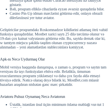
lisenziya qədər qəbul edilən Curacao lisenziyası ilə fəaliyyət
göstərir.
Bəli, proqram elliklə cihazlarda eyzən əvəzsiz quraşdırıla bilər.
Casino Pin-Up idman mərclərini götürmə edir, onlayn obrazli
dilerləxüsusi yer tutur aviator.
Geliştiricilər proqramdakı Roskomnadzor kilidlərini atlamaq ötrü vahid
funksiya quraşdırdılar. Mostbet xarici saytı 25 dilə tərcümə olunur və
19-dan çox kainat valyutasını götürmə edir. Bu, saytda demək olar ki,
w tamtym miejscu şəkildə təqdim olunan cryptocurrency nəzərə
alınmadan – yeni əlamətlərdən stablecoinlərə kəmiyyət.
Apk-nı Necə Uydurmaq Olar
Mobil versiya haqqında danışırıqsa, o zaman o, proqram və saytın tam
versiyası ilə tayı funksiyaları ehtiva edir. Beləliklə, ümumən
oxucularımıza proqramı yükləməyi və daha çox fayda əldə etməyi
tövsiyə edirik. Nəticə olaraq deyə bilərik ki, MostBet.com müasir
bazarları araşdıran nisbətən gənc mərc şirkətidir.
Aviatoru Pulsuz Oynamaq Necə Aviatorun
Üstəlik, istənilən üsul üçün minimum ödəmə məbləği vur-tut 1