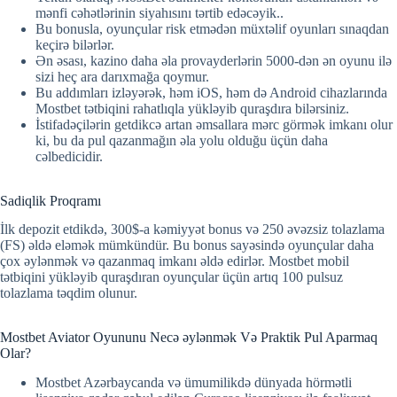
mənfi cəhətlərinin siyahısını tərtib edəcəyik..
Bu bonusla, oyunçular risk etmədən müxtəlif oyunları sınaqdan
keçirə bilərlər.
Ən əsası, kazino daha əla provayderlərin 5000-dən ən oyunu ilə
sizi heç ara darıxmağa qoymur.
Bu addımları izləyərək, həm iOS, həm də Android cihazlarında
Mostbet tətbiqini rahatlıqla yükləyib quraşdıra bilərsiniz.
İstifadəçilərin getdikcə artan əmsallara mərc görmək imkanı olur
ki, bu da pul qazanmağın əla yolu olduğu üçün daha
cəlbedicidir.
Sadiqlik Proqramı
İlk depozit etdikdə, 300$-a kəmiyyət bonus və 250 əvəzsiz tolazlama
(FS) əldə eləmək mümkündür. Bu bonus sayəsində oyunçular daha
çox əylənmək və qazanmaq imkanı əldə edirlər. Mostbet mobil
tətbiqini yükləyib quraşdıran oyunçular üçün artıq 100 pulsuz
tolazlama təqdim olunur.
Mostbet Aviator Oyununu Necə əylənmək Və Praktik Pul Aparmaq
Olar?
Mostbet Azərbaycanda və ümumilikdə dünyada hörmətli