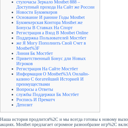
стулочасы Зеркало Mostbet 888 –
Доступный прохода На Сайт же России
Новости Букмекеров
Основание И ранние Годы Mostbet
Букмекерская Контора Mostbet же
Бонусы В Ставках На Спорт
Регистрация а Вход В Mostbet Online
Поддержка Пользователей Мостбет
же Я Могу Пополнить Свой Счет в
Mostbet%3F
Линия Бк Мостбет
Приветственный Бонус дли Новых
Игроков
Регистрация На Сайте Мостбет
Информация О Mostbet%3A Онлайн-
казино С богатейший Историей И
преимуществами
Вопросы а Ответы
службы Поддержки Бк Мостбет
Роспись И Прематч
Депозит
Наша история продлится%2C и мы всегда готовы к новому вызо
акциях. Mostbet предлагает огромное разнообразие игр%2C вк