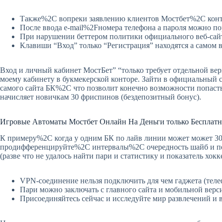
Также%2C вопреки заявлению клиентов Мостбет%2C контор
После ввода e-mail%2Fномера телефона а пароля можно по
При нарушении беттером политики официального веб-сай
Клавиши “Вход” только “Регистрация” находятся а самом
Вход и личный кабинет МостБет” “только требует отдельной 
моему кабинету в букмекерской конторе. Зайти в официальный 
самого сайта БК%2C что позволит конечно возможности попаст
начисляет новичкам 30 фриспинов (бездепозитный бонус).
Игровые Автоматы Мостбет Онлайн На Деньги только Бесплат
К примеру%2C когда у одним БК по лайв линии может может 3
продифференцируйте%2C интервалы%2C очередность шайб и пе
(разве что не удалось найти пари и статистику и показатель хокк
VPN-соединение нельзя подключить для чем гаджета (тел
Пари можно заключать с главного сайта и мобильной верс
Присоединяйтесь сейчас и исследуйте мир развлечений и