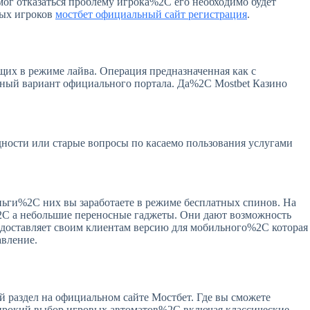
ог отказаться проблему игрока%2C его необходимо будет
вых игроков
мостбет официальный сайт регистрация
.
х в режиме лайва. Операция предназначенная как с
ный вариант официального портала. Да%2C Mostbet Казино
дности или старые вопросы по касаемо пользования услугами
ньги%2C них вы заработаете в режиме бесплатных спинов. На
2C а небольшие переносные гаджеты. Они дают возможность
едоставляет своим клиентам версию для мобильного%2C которая
авление.
 раздел на официальном сайте Мостбет. Где вы сможете
ирокий выбор игровых автоматов%2C включая классические