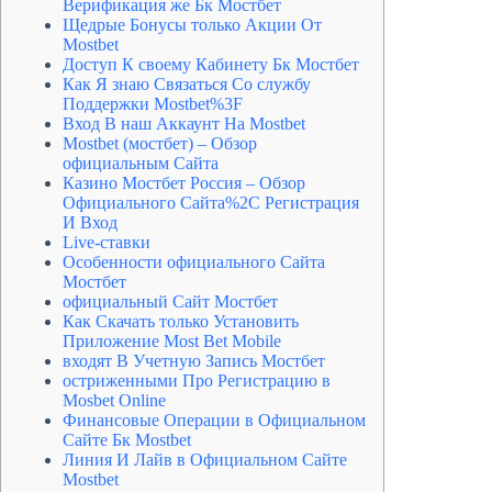
Верификация же Бк Мостбет
Щедрые Бонусы только Акции От
Mostbet
Доступ К своему Кабинету Бк Мостбет
Как Я знаю Связаться Со службу
Поддержки Mostbet%3F
Вход В наш Аккаунт На Mostbet
Mostbet (мостбет) – Обзор
официальным Сайта
Казино Мостбет Россия – Обзор
Официального Сайта%2C Регистрация
И Вход
Live-ставки
Особенности официального Сайта
Мостбет
официальный Сайт Мостбет
Как Скачать только Установить
Приложение Most Bet Mobile
входят В Учетную Запись Мостбет
остриженными Про Регистрацию в
Mosbet Online
Финансовые Операции в Официальном
Сайте Бк Mostbet
Линия И Лайв в Официальном Сайте
Mostbet