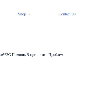
Shop
Contact Us
ов%2C Помощь В принятого Проблем