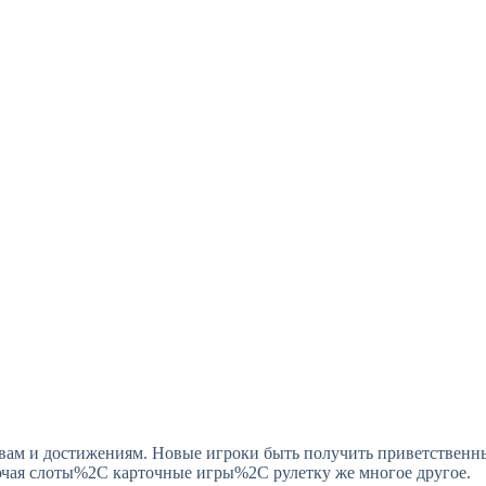
вам и достижениям. Новые игроки быть получить приветственн
лючая слоты%2C карточные игры%2C рулетку же многое другое.