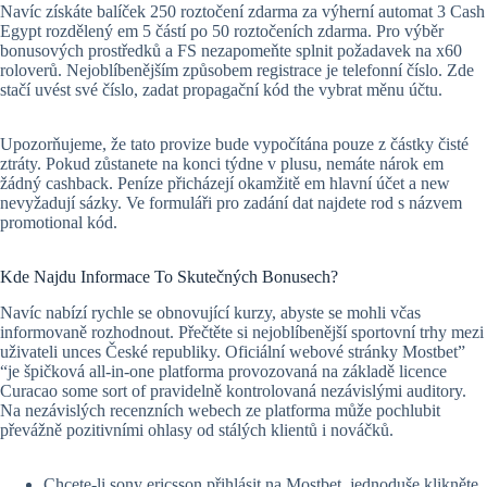
Navíc získáte balíček 250 roztočení zdarma za výherní automat 3 Cash
Egypt rozdělený em 5 částí po 50 roztočeních zdarma. Pro výběr
bonusových prostředků a FS nezapomeňte splnit požadavek na x60
roloverů. Nejoblíbenějším způsobem registrace je telefonní číslo. Zde
stačí uvést své číslo, zadat propagační kód the vybrat měnu účtu.
Upozorňujeme, že tato provize bude vypočítána pouze z částky čisté
ztráty. Pokud zůstanete na konci týdne v plusu, nemáte nárok em
žádný cashback. Peníze přicházejí okamžitě em hlavní účet a new
nevyžadují sázky. Ve formuláři pro zadání dat najdete rod s názvem
promotional kód.
Kde Najdu Informace To Skutečných Bonusech?
Navíc nabízí rychle se obnovující kurzy, abyste se mohli včas
informovaně rozhodnout. Přečtěte si nejoblíbenější sportovní trhy mezi
uživateli unces České republiky. Oficiální webové stránky Mostbet”
“je špičková all-in-one platforma provozovaná na základě licence
Curacao some sort of pravidelně kontrolovaná nezávislými auditory.
Na nezávislých recenzních webech ze platforma může pochlubit
převážně pozitivními ohlasy od stálých klientů i nováčků.
Chcete-li sony ericsson přihlásit na Mostbet, jednoduše klikněte