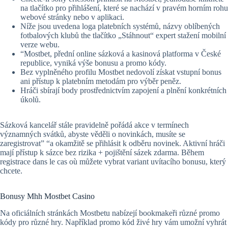
na tlačítko pro přihlášení, které se nachází v pravém horním rohu
webové stránky nebo v aplikaci.
Níže jsou uvedena loga platebních systémů, názvy oblíbených
fotbalových klubů the tlačítko „Stáhnout“ expert stažení mobilní
verze webu.
“Mostbet, přední online sázková a kasinová platforma v České
republice, vyniká výše bonusu a promo kódy.
Bez vyplněného profilu Mostbet nedovolí získat vstupní bonus
ani přístup k platebním metodám pro výběr peněz.
Hráči sbírají body prostřednictvím zapojení a plnění konkrétních
úkolů.
Sázková kancelář stále pravidelně pořádá akce v termínech
významných svátků, abyste věděli o novinkách, musíte se
zaregistrovat” “a okamžitě se přihlásit k odběru novinek. Aktivní hráči
mají přístup k sázce bez rizika + pojištění sázek zdarma. Během
registrace dans le cas où můžete vybrat variant uvítacího bonusu, který
chcete.
Bonusy Mhh Mostbet Casino
Na oficiálních stránkách Mostbetu nabízejí bookmakeři různé promo
kódy pro různé hry. Například promo kód živé hry vám umožní vyhrát