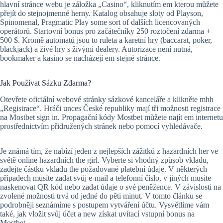
hlavní stránce webu je záložka „Casino“, kliknutím em kterou můžete
přejít do stejnojmenné herny. Katalog obsahuje sloty od Playson,
Spinomenal, Pragmatic Play some sort of dalších licencovaných
operátorů. Startovní bonus pro začátečníky 250 roztočení zdarma +
500 $. Kromě automatů jsou to ruleta a karetní hry (baccarat, poker,
blackjack) a živé hry s živými dealery. Autorizace není nutná,
bookmaker a kasino se nacházejí em stejné stránce.
Jak Používat Sázku Zdarma?
Otevřete oficiální webové stránky sázkové kanceláře a klikněte mhh
„Registrace“. Hráči unces České republiky mají tři možnosti registrace
na Mostbet sign in. Propagační kódy Mostbet můžete najít em internetu
prostřednictvím přidružených stránek nebo pomocí vyhledávače.
Je známá tím, že nabízí jeden z nejlepších zážitků z hazardních her ve
světě online hazardních the girl. Vyberte si vhodný způsob vkladu,
zadejte částku vkladu the požadované platební údaje. V některých
případech musíte zadat svůj e-mail a telefonní číslo, v jiných musíte
naskenovat QR kód nebo zadat údaje o své peněžence. V závislosti na
zvolené možnosti trvá od jedné do pěti minut. V tomto článku se
podrobněji seznámíme s postupem vytváření účtu. Vysvětlíme vám
také, jak vložit svůj účet a new získat uvítací vstupní bonus na
Mostbet.