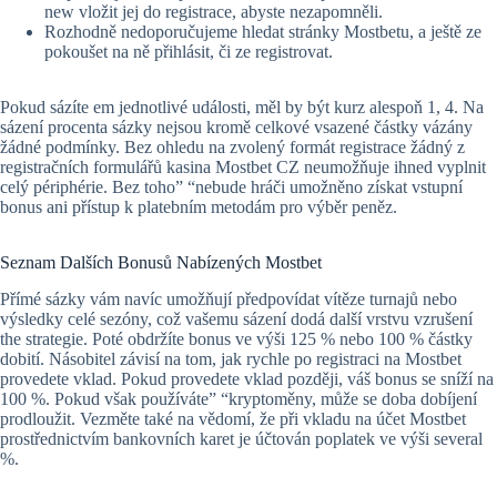
new vložit jej do registrace, abyste nezapomněli.
Rozhodně nedoporučujeme hledat stránky Mostbetu, a ještě ze
pokoušet na ně přihlásit, či ze registrovat.
Pokud sázíte em jednotlivé události, měl by být kurz alespoň 1, 4. Na
sázení procenta sázky nejsou kromě celkové vsazené částky vázány
žádné podmínky. Bez ohledu na zvolený formát registrace žádný z
registračních formulářů kasina Mostbet CZ neumožňuje ihned vyplnit
celý périphérie. Bez toho” “nebude hráči umožněno získat vstupní
bonus ani přístup k platebním metodám pro výběr peněz.
Seznam Dalších Bonusů Nabízených Mostbet
Přímé sázky vám navíc umožňují předpovídat vítěze turnajů nebo
výsledky celé sezóny, což vašemu sázení dodá další vrstvu vzrušení
the strategie. Poté obdržíte bonus ve výši 125 % nebo 100 % částky
dobití. Násobitel závisí na tom, jak rychle po registraci na Mostbet
provedete vklad. Pokud provedete vklad později, váš bonus se sníží na
100 %. Pokud však používáte” “kryptoměny, může se doba dobíjení
prodloužit. Vezměte také na vědomí, že při vkladu na účet Mostbet
prostřednictvím bankovních karet je účtován poplatek ve výši several
%.