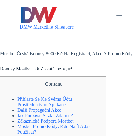
S
k
i
p
DMW Marketing Singapore
t
o
c
o
n
Mostbet Česká Bonusy 8000 Kč Na Registraci, Akce A Promo Kódy
t
e
n
Bonusy Mostbet Jak Získat The Využít
t
Content
Přihlaste Se Ke Svému Účtu
Prostřednictvím Aplikace
Další Propagační Akce
Jak Používat Sázku Zdarma?
Zákaznická Podpora Mostbet
Mosbet Promo Kódy: Kde Najít A Jak
Používat?