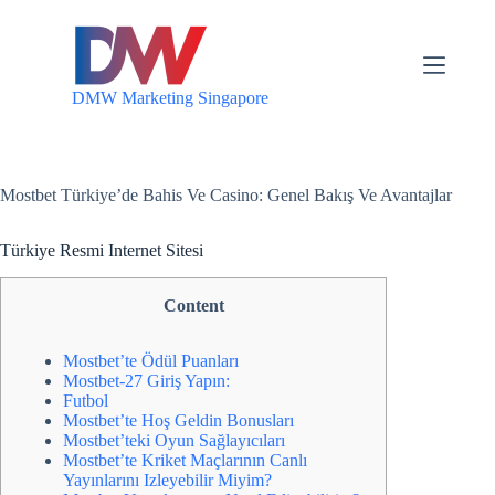
S
k
i
p
DMW Marketing Singapore
t
o
c
o
n
Mostbet Türkiye’de Bahis Ve Casino: Genel Bakış Ve Avantajlar
t
e
n
Türkiye Resmi Internet Sitesi
t
Content
Mostbet’te Ödül Puanları
Mostbet-27 Giriş Yapın:
Futbol
Mostbet’te Hoş Geldin Bonusları
Mostbet’teki Oyun Sağlayıcıları
Mostbet’te Kriket Maçlarının Canlı
Yayınlarını Izleyebilir Miyim?