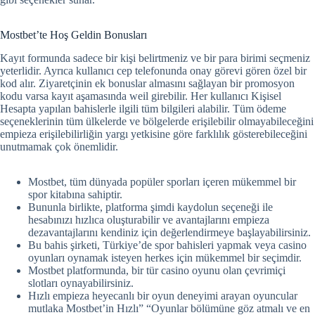
Mostbet’te Hoş Geldin Bonusları
Kayıt formunda sadece bir kişi belirtmeniz ve bir para birimi seçmeniz
yeterlidir. Ayrıca kullanıcı cep telefonunda onay görevi gören özel bir
kod alır. Ziyaretçinin ek bonuslar almasını sağlayan bir promosyon
kodu varsa kayıt aşamasında weil girebilir. Her kullanıcı Kişisel
Hesapta yapılan bahislerle ilgili tüm bilgileri alabilir. Tüm ödeme
seçeneklerinin tüm ülkelerde ve bölgelerde erişilebilir olmayabileceğini
empieza erişilebilirliğin yargı yetkisine göre farklılık gösterebileceğini
unutmamak çok önemlidir.
Mostbet, tüm dünyada popüler sporları içeren mükemmel bir
spor kitabına sahiptir.
Bununla birlikte, platforma şimdi kaydolun seçeneği ile
hesabınızı hızlıca oluşturabilir ve avantajlarını empieza
dezavantajlarını kendiniz için değerlendirmeye başlayabilirsiniz.
Bu bahis şirketi, Türkiye’de spor bahisleri yapmak veya casino
oyunları oynamak isteyen herkes için mükemmel bir seçimdir.
Mostbet platformunda, bir tür casino oyunu olan çevrimiçi
slotları oynayabilirsiniz.
Hızlı empieza heyecanlı bir oyun deneyimi arayan oyuncular
mutlaka Mostbet’in Hızlı” “Oyunlar bölümüne göz atmalı ve en