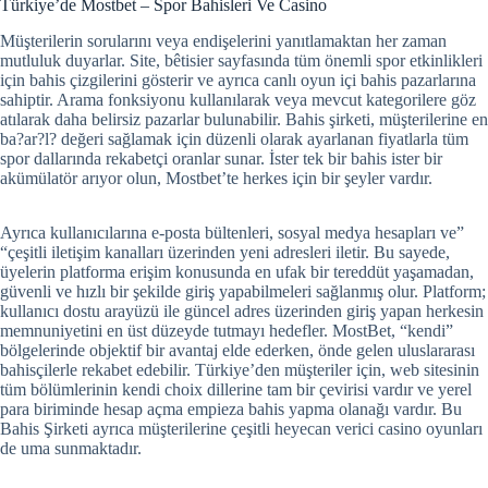
Türkiye’de Mostbet – Spor Bahisleri Ve Casino
Müşterilerin sorularını veya endişelerini yanıtlamaktan her zaman
mutluluk duyarlar. Site, bêtisier sayfasında tüm önemli spor etkinlikleri
için bahis çizgilerini gösterir ve ayrıca canlı oyun içi bahis pazarlarına
sahiptir. Arama fonksiyonu kullanılarak veya mevcut kategorilere göz
atılarak daha belirsiz pazarlar bulunabilir. Bahis şirketi, müşterilerine en
ba?ar?l? değeri sağlamak için düzenli olarak ayarlanan fiyatlarla tüm
spor dallarında rekabetçi oranlar sunar. İster tek bir bahis ister bir
akümülatör arıyor olun, Mostbet’te herkes için bir şeyler vardır.
Ayrıca kullanıcılarına e-posta bültenleri, sosyal medya hesapları ve”
“çeşitli iletişim kanalları üzerinden yeni adresleri iletir. Bu sayede,
üyelerin platforma erişim konusunda en ufak bir tereddüt yaşamadan,
güvenli ve hızlı bir şekilde giriş yapabilmeleri sağlanmış olur. Platform;
kullanıcı dostu arayüzü ile güncel adres üzerinden giriş yapan herkesin
memnuniyetini en üst düzeyde tutmayı hedefler. MostBet, “kendi”
bölgelerinde objektif bir avantaj elde ederken, önde gelen uluslararası
bahisçilerle rekabet edebilir. Türkiye’den müşteriler için, web sitesinin
tüm bölümlerinin kendi choix dillerine tam bir çevirisi vardır ve yerel
para biriminde hesap açma empieza bahis yapma olanağı vardır. Bu
Bahis Şirketi ayrıca müşterilerine çeşitli heyecan verici casino oyunları
de uma sunmaktadır.