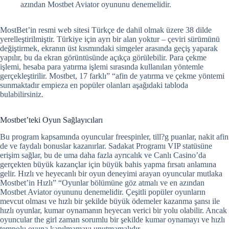
azından Mostbet Aviator oyununu denemelidir.
MostBet’in resmi web sitesi Türkçe de dahil olmak üzere 38 dilde
yerelleştirilmiştir. Türkiye için ayrı bir alan yoktur – çeviri sürümünü
değiştirmek, ekranın üst kısmındaki simgeler arasında geçiş yaparak
yapılır, bu da ekran görüntüsünde açıkça görülebilir. Para çekme
işlemi, hesaba para yatırma işlemi sırasında kullanılan yöntemle
gerçekleştirilir. Mostbet, 17 farklı” “afin de yatırma ve çekme yöntemi
sunmaktadır empieza en popüler olanları aşağıdaki tabloda
bulabilirsiniz.
Mostbet’teki Oyun Sağlayıcıları
Bu program kapsamında oyuncular freespinler, till?g puanlar, nakit afin
de ve faydalı bonuslar kazanırlar. Sadakat Programı VIP statüsüne
erişim sağlar, bu de uma daha fazla ayrıcalık ve Canlı Casino’da
gerçekten büyük kazançlar için büyük bahis yapma fırsatı anlamına
gelir. Hızlı ve heyecanlı bir oyun deneyimi arayan oyuncular mutlaka
Mostbet’in Hızlı” “Oyunlar bölümüne göz atmalı ve en azından
Mostbet Aviator oyununu denemelidir. Çeşitli popüler oyunların
mevcut olması ve hızlı bir şekilde büyük ödemeler kazanma şansı ile
hızlı oyunlar, kumar oynamanın heyecan verici bir yolu olabilir. Ancak
oyuncular the girl zaman sorumlu bir şekilde kumar oynamayı ve hızlı
tempolu oyuna kapılmamayı unutmamalıdır.