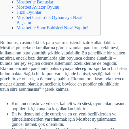
Mostbet’te Bonuslar
Mostbet Aviator Oyunu
Hızlı Oyunlar
Mostbet Casino’da Oynamaya Nasıl
Başlanır
Mostbet’te Spor Bahisleri Nasıl Yapılır?
Bu bonus, casinodaki ilk para yatırma işleminizde kullanılabilir.
Mostbet pra çekme kurallarına göre kazanılan paraların çekilmesi,
kullanıcının para yatırdığı şekilde yapılabilir. Bu genellikle bir saatten
az sürer, ancak bazı durumlarda gün boyunca ödeme alınabilir –
burada her şey seçilen ödeme sisteminin özelliklerine de bağlıdır.
Ekranın encanto panelinde bahis oynayabileceğiniz sporların bir listesi
bulunmakta. Sağda bir kupon var – içinde bahisçi, seçtiği bahisleri
görebilir ve onlar için ödeme yapabilir. Ekranın orta kısmında mevcut
maçlar düzenli olarak güncellenir, böylece en popüler etkinliklerin
uzun süre aranmasına” “gerek kalmaz.
Kullanıcı dostu ve yüksek kaliteli web sitesi, oyuncular arasında
popülerlik için ana ön koşullardan biridir.
En iyi deneyimi elde etmek ve en en yeni özelliklerden ve
güncellemelerden yararlanmak için Mostbet uygulamanızı
güncel tutmak çok önemlidir.