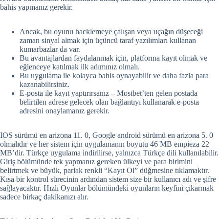
bahis yapmanız gerekir.
Ancak, bu oyunu hacklemeye çalışan veya uçağın düşeceği
zaman sinyal almak için üçüncü taraf yazılımları kullanan
kumarbazlar da var.
Bu avantajlardan faydalanmak için, platforma kayıt olmak ve
eğlenceye katılmak ilk adımınız olmalı.
Bu uygulama ile kolayca bahis oynayabilir ve daha fazla para
kazanabilirsiniz.
E-posta ile kayıt yaptırırsanız – Mostbet’ten gelen postada
belirtilen adrese gelecek olan bağlantıyı kullanarak e-posta
adresini onaylamanız gerekir.
IOS sürümü en arizona 11. 0, Google android sürümü en arizona 5. 0
olmalıdır ve her sistem için uygulamanın boyutu 46 MB empieza 22
MB’dir. Türkçe uygulama indirilirse, yalnızca Türkçe dili kullanılabilir.
Giriş bölümünde tek yapmanız gereken ülkeyi ve para birimini
belirtmek ve büyük, parlak renkli “Kayıt Ol” düğmesine tıklamaktır.
Kısa bir kontrol sürecinin ardından sistem size bir kullanıcı adı ve şifre
sağlayacaktır. Hızlı Oyunlar bölümündeki oyunların keyfini çıkarmak
sadece birkaç dakikanızı alır.