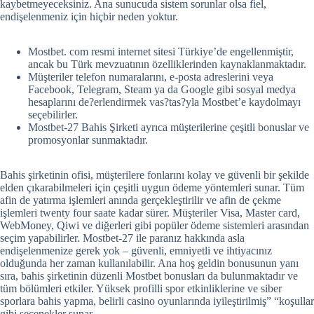
kaybetmeyeceksiniz. Ana sunucuda sistem sorunlar olsa fiel,
endişelenmeniz için hiçbir neden yoktur.
Mostbet. com resmi internet sitesi Türkiye’de engellenmiştir,
ancak bu Türk mevzuatının özelliklerinden kaynaklanmaktadır.
Müşteriler telefon numaralarını, e-posta adreslerini veya
Facebook, Telegram, Steam ya da Google gibi sosyal medya
hesaplarını de?erlendirmek vas?tas?yla Mostbet’e kaydolmayı
seçebilirler.
Mostbet-27 Bahis Şirketi ayrıca müşterilerine çeşitli bonuslar ve
promosyonlar sunmaktadır.
Bahis şirketinin ofisi, müşterilere fonlarını kolay ve güvenli bir şekilde
elden çıkarabilmeleri için çeşitli uygun ödeme yöntemleri sunar. Tüm
afin de yatırma işlemleri anında gerçekleştirilir ve afin de çekme
işlemleri twenty four saate kadar sürer. Müşteriler Visa, Master card,
WebMoney, Qiwi ve diğerleri gibi popüler ödeme sistemleri arasından
seçim yapabilirler. Mostbet-27 ile paranız hakkında asla
endişelenmenize gerek yok – güvenli, emniyetli ve ihtiyacınız
olduğunda her zaman kullanılabilir. Ana hoş geldin bonusunun yanı
sıra, bahis şirketinin düzenli Mostbet bonusları da bulunmaktadır ve
tüm bölümleri etkiler. Yüksek profilli spor etkinliklerine ve siber
sporlara bahis yapma, belirli casino oyunlarında iyileştirilmiş” “koşullar
gibi seçenekler sunar.