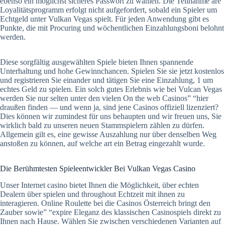
ebenso ein möglichst sicheres Passwort zu wählen. Die Teilnahme are
Loyalitätsprogramm erfolgt nicht aufgefordert, sobald ein Spieler um
Echtgeld unter Vulkan Vegas spielt. Für jeden Anwendung gibt es
Punkte, die mit Procuring und wöchentlichen Einzahlungsboni belohnt
werden.
Diese sorgfältig ausgewählten Spiele bieten Ihnen spannende
Unterhaltung und hohe Gewinnchancen. Spielen Sie sie jetzt kostenlos
und registrieren Sie einander und tätigen Sie eine Einzahlung, 1 um
echtes Geld zu spielen. Ein solch gutes Erlebnis wie bei Vulcan Vegas
werden Sie nur selten unter den vielen On the web Casinos” “hier
draußen finden — und wenn ja, sind jene Casinos offiziell lizenziert?
Dies können wir zumindest für uns behaupten und wir freuen uns, Sie
wirklich bald zu unseren neuen Stammspielern zählen zu dürfen.
Allgemein gilt es, eine gewisse Auszahlung nur über denselben Weg
anstoßen zu können, auf welche art ein Betrag eingezahlt wurde.
Die Berühmtesten Spieleentwickler Bei Vulkan Vegas Casino
Unser Internet casino bietet Ihnen die Möglichkeit, über echten
Dealern über spielen und throughout Echtzeit mit ihnen zu
interagieren. Online Roulette bei die Casinos Österreich bringt den
Zauber sowie” “expire Eleganz des klassischen Casinospiels direkt zu
Ihnen nach Hause. Wählen Sie zwischen verschiedenen Varianten auf