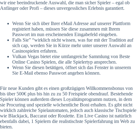
wir eine beeindruckende Auswahl, die man sicher Spieler – egal ob
Anfänger oder Profi – dieses unvergessliches Erlebnis garantiert.
Wenn Sie sich über Ihrer eMail Adresse auf unserer Plattform
registriert haben, müssen Sie diese zusammen mit Ihrem
Passwort im nun erscheinenden Eingabefeld eingeben.
Falls Sie” “wirklich nicht wissen, was fue mit der Tradition auf
sich cap, werden Sie in Kürze mehr unter unserer Auswahl an
Casinospielen erfahren.
Vulkan Vegas bietet eine umfangreiche Sammlung von Beste
Online Casino Spielen, die alle Spielertyp ansprechen.
Wenn Sie diesen betätigen, öffnet sich das Fenster in unserem
Sie E-Mail ebenso Passwort angeben können.
Für neue Kunden gibt es einen großzügigen Willkommensbonus von
bis über 500€ plus bis hin zu zu 50 Freispiele obendrauf. Bestehende
Spieler können außerdem dieses Loyalitätsprogramm nutzen, in dem
sie Procuring und spezielle wöchentliche Boni erhalten. Es gibt nicht
wirklich zahlreiche Spielautomaten, jedoch auch klassische Tischspiele
wie Blackjack, Baccarat oder Roulette. Ein Live Casino ist natürlich
ebenfalls dabei, 1 Spielern die realistischste Spielerfahrung im Web zu
bieten.