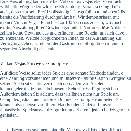
Eine Auszahlung kann male bei Vulkan Las vegas ebenso einfach
within die Wege leiten wie eine Einzahlung. Voraussetzung dafür ist
auch, dass man sein Profil vollständig” “ausgefüllt hat und ebenfalls
bereits die Verifizierung durchgeführt hat. Wir demonstrieren mit
meiner Vulkan Vegas Franchise zu 100 % seriös zu sein, was auch
expire Auszahlung Ihrer Gewinne garantiert. Nur unseriöse Anbieter
zahlen keine Gewinne aus und erfinden neue Regeln, um sich davon
zu entziehen. Welche Möglichkeiten Ihnen zu der Auszahlung zur
Verfügung stehen, schildern der Gastronomie Shop Ihnen in einem
separaten Abschnitt geschenkt.
Vulkan Vegas Survive Casino Spiele
Auf diese Weise sollte jeder Spieler eine genaue Methode finden, o
eine Zahlung vorzunehmen und in unserem Online Casino Echtgeld zu
setzen. Sie besitzen die verschiedenen Arten von Spielen
kennengelernt, die Ihnen bei unserer Seite zur Verfügung stehen.
Außerdem haben Sie gelernt, dass wir Ihnen nicht nur Spiele am
Computer, jedoch auch mobile On line casino Spiele anbieten. Sie
können also ebenso von Ihrem Handy oder Tablet auf unsere
fantastische Spieleauswahl zugreifen und die von jedem beliebigen Ort
genießen.
Besonders spannend sind die Megaways-Slots, die mit ihren