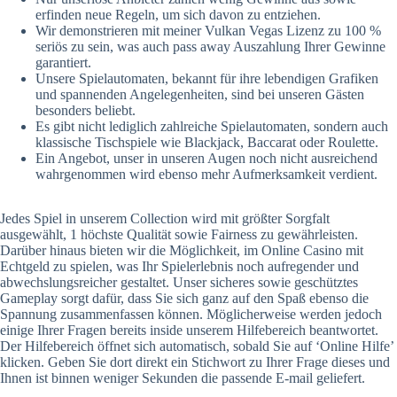
erfinden neue Regeln, um sich davon zu entziehen.
Wir demonstrieren mit meiner Vulkan Vegas Lizenz zu 100 %
seriös zu sein, was auch pass away Auszahlung Ihrer Gewinne
garantiert.
Unsere Spielautomaten, bekannt für ihre lebendigen Grafiken
und spannenden Angelegenheiten, sind bei unseren Gästen
besonders beliebt.
Es gibt nicht lediglich zahlreiche Spielautomaten, sondern auch
klassische Tischspiele wie Blackjack, Baccarat oder Roulette.
Ein Angebot, unser in unseren Augen noch nicht ausreichend
wahrgenommen wird ebenso mehr Aufmerksamkeit verdient.
Jedes Spiel in unserem Collection wird mit größter Sorgfalt
ausgewählt, 1 höchste Qualität sowie Fairness zu gewährleisten.
Darüber hinaus bieten wir die Möglichkeit, im Online Casino mit
Echtgeld zu spielen, was Ihr Spielerlebnis noch aufregender und
abwechslungsreicher gestaltet. Unser sicheres sowie geschütztes
Gameplay sorgt dafür, dass Sie sich ganz auf den Spaß ebenso die
Spannung zusammenfassen können. Möglicherweise werden jedoch
einige Ihrer Fragen bereits inside unserem Hilfebereich beantwortet.
Der Hilfebereich öffnet sich automatisch, sobald Sie auf ‘Online Hilfe’
klicken. Geben Sie dort direkt ein Stichwort zu Ihrer Frage dieses und
Ihnen ist binnen weniger Sekunden die passende E-mail geliefert.