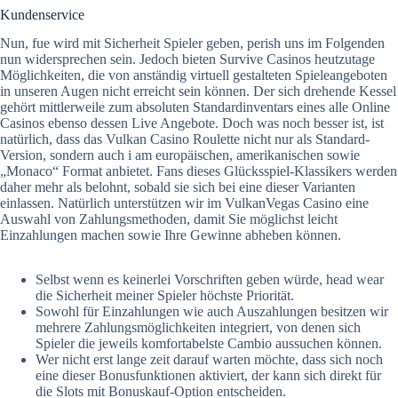
Kundenservice
Nun, fue wird mit Sicherheit Spieler geben, perish uns im Folgenden
nun widersprechen sein. Jedoch bieten Survive Casinos heutzutage
Möglichkeiten, die von anständig virtuell gestalteten Spieleangeboten
in unseren Augen nicht erreicht sein können. Der sich drehende Kessel
gehört mittlerweile zum absoluten Standardinventars eines alle Online
Casinos ebenso dessen Live Angebote. Doch was noch besser ist, ist
natürlich, dass das Vulkan Casino Roulette nicht nur als Standard-
Version, sondern auch i am europäischen, amerikanischen sowie
„Monaco“ Format anbietet. Fans dieses Glücksspiel-Klassikers werden
daher mehr als belohnt, sobald sie sich bei eine dieser Varianten
einlassen. Natürlich unterstützen wir im VulkanVegas Casino eine
Auswahl von Zahlungsmethoden, damit Sie möglichst leicht
Einzahlungen machen sowie Ihre Gewinne abheben können.
Selbst wenn es keinerlei Vorschriften geben würde, head wear
die Sicherheit meiner Spieler höchste Priorität.
Sowohl für Einzahlungen wie auch Auszahlungen besitzen wir
mehrere Zahlungsmöglichkeiten integriert, von denen sich
Spieler die jeweils komfortabelste Cambio aussuchen können.
Wer nicht erst lange zeit darauf warten möchte, dass sich noch
eine dieser Bonusfunktionen aktiviert, der kann sich direkt für
die Slots mit Bonuskauf-Option entscheiden.