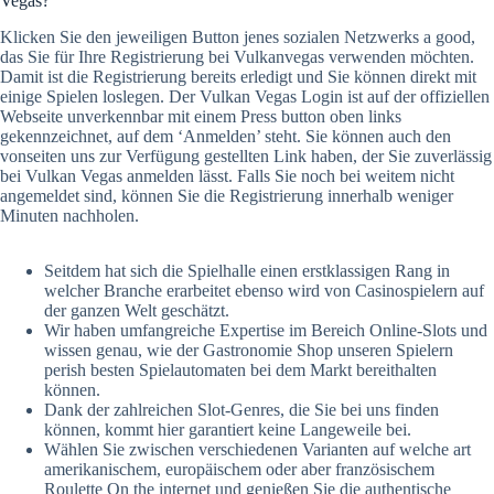
Vegas?
Klicken Sie den jeweiligen Button jenes sozialen Netzwerks a good,
das Sie für Ihre Registrierung bei Vulkanvegas verwenden möchten.
Damit ist die Registrierung bereits erledigt und Sie können direkt mit
einige Spielen loslegen. Der Vulkan Vegas Login ist auf der offiziellen
Webseite unverkennbar mit einem Press button oben links
gekennzeichnet, auf dem ‘Anmelden’ steht. Sie können auch den
vonseiten uns zur Verfügung gestellten Link haben, der Sie zuverlässig
bei Vulkan Vegas anmelden lässt. Falls Sie noch bei weitem nicht
angemeldet sind, können Sie die Registrierung innerhalb weniger
Minuten nachholen.
Seitdem hat sich die Spielhalle einen erstklassigen Rang in
welcher Branche erarbeitet ebenso wird von Casinospielern auf
der ganzen Welt geschätzt.
Wir haben umfangreiche Expertise im Bereich Online-Slots und
wissen genau, wie der Gastronomie Shop unseren Spielern
perish besten Spielautomaten bei dem Markt bereithalten
können.
Dank der zahlreichen Slot-Genres, die Sie bei uns finden
können, kommt hier garantiert keine Langeweile bei.
Wählen Sie zwischen verschiedenen Varianten auf welche art
amerikanischem, europäischem oder aber französischem
Roulette On the internet und genießen Sie die authentische