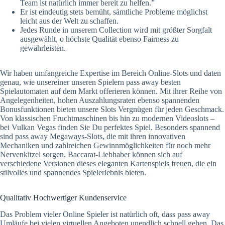
Team ist natürlich immer bereit zu helfen.”
Er ist eindeutig stets bemüht, sämtliche Probleme möglichst
leicht aus der Welt zu schaffen.
Jedes Runde in unserem Collection wird mit größter Sorgfalt
ausgewählt, o höchste Qualität ebenso Fairness zu
gewährleisten.
Wir haben umfangreiche Expertise im Bereich Online-Slots und daten
genau, wie unsereiner unseren Spielern pass away besten
Spielautomaten auf dem Markt offerieren können. Mit ihrer Reihe von
Angelegenheiten, hohen Auszahlungsraten ebenso spannenden
Bonusfunktionen bieten unsere Slots Vergnügen für jeden Geschmack.
Von klassischen Fruchtmaschinen bis hin zu modernen Videoslots –
bei Vulkan Vegas finden Sie Du perfektes Spiel. Besonders spannend
sind pass away Megaways-Slots, die mit ihren innovativen
Mechaniken und zahlreichen Gewinnmöglichkeiten für noch mehr
Nervenkitzel sorgen. Baccarat-Liebhaber können sich auf
verschiedene Versionen dieses eleganten Kartenspiels freuen, die ein
stilvolles und spannendes Spielerlebnis bieten.
Qualitativ Hochwertiger Kundenservice
Das Problem vieler Online Spieler ist natürlich oft, dass pass away
Umläufe bei vielen virtuellen Angeboten unendlich schnell gehen. Das