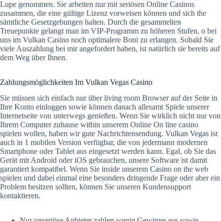
Lupe genommen. Sie arbeiten nur mit seriösen Online Casinos
zusammen, die eine gültige Lizenz vorweisen können und sich the
sämtliche Gesetzgebungen halten. Durch die gesammelten
Treuepunkte gelangt man im VIP-Programm zu höheren Stufen, o bei
uns im Vulkan Casino noch optimalere Boni zu erlangen. Sobald Sie
viele Auszahlung bei mir angefordert haben, ist natürlich sie bereits auf
dem Weg über Ihnen.
Zahlungsmöglichkeiten Im Vulkan Vegas Casino
Sie müssen sich einfach nur über living room Browser auf der Seite in
Ihre Konto einloggen sowie können danach allesamt Spiele unserer
Internetseite von unterwegs genießen. Wenn Sie wirklich nicht nur von
Ihrem Computer zuhause within unserem Online On line casino
spielen wollen, haben wir gute Nachrichtensendung. Vulkan Vegas ist
auch in 1 mobilen Version verfügbar, die von jedermann modernen
Smartphone oder Tablet aus eingesetzt werden kann. Egal, ob Sie das
Gerät mit Android oder iOS gebrauchen, unsere Software ist damit
garantiert kompatibel. Wenn Sie inside unserem Casino on the web
spielen und dabei einmal eine besonders dringende Frage oder aber ein
Problem besitzen sollten, können Sie unseren Kundensupport
kontaktieren.
Nur unseriöse Anbieter zahlen wenig Gewinne aus sowie