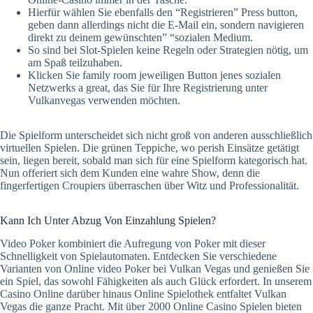
Hierfür wählen Sie ebenfalls den “Registrieren” Press button,
geben dann allerdings nicht die E-Mail ein, sondern navigieren
direkt zu deinem gewünschten” “sozialen Medium.
So sind bei Slot-Spielen keine Regeln oder Strategien nötig, um
am Spaß teilzuhaben.
Klicken Sie family room jeweiligen Button jenes sozialen
Netzwerks a great, das Sie für Ihre Registrierung unter
Vulkanvegas verwenden möchten.
Die Spielform unterscheidet sich nicht groß von anderen ausschließlich
virtuellen Spielen. Die grünen Teppiche, wo perish Einsätze getätigt
sein, liegen bereit, sobald man sich für eine Spielform kategorisch hat.
Nun offeriert sich dem Kunden eine wahre Show, denn die
fingerfertigen Croupiers überraschen über Witz und Professionalität.
Kann Ich Unter Abzug Von Einzahlung Spielen?
Video Poker kombiniert die Aufregung von Poker mit dieser
Schnelligkeit von Spielautomaten. Entdecken Sie verschiedene
Varianten von Online video Poker bei Vulkan Vegas und genießen Sie
ein Spiel, das sowohl Fähigkeiten als auch Glück erfordert. In unserem
Casino Online darüber hinaus Online Spielothek entfaltet Vulkan
Vegas die ganze Pracht. Mit über 2000 Online Casino Spielen bieten