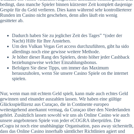
bedingt, dass manche Spieler binnen kürzester Zeit komplett dasjenige
Gespür für du Geld verlieren. Dies kann während sehr kontrollierterer
Runden im Casino nicht geschehen, denn alles läuft ein wenig
gesitteter ab.
Dadurch haben Sie zu jeglicher Zeit des Tages” “(oder der
Nacht) Hilfe für Ihre Anstehen.
Um den Vulkan Vegas Get access durchzuführen, gibt ha sido
allerdings noch eine gewisse weitere Methode.
Je höher dieser Rang des Spielers, desto höher jeder Cashback
beziehungsweise welcher Einzahlungsbonus.
Befolgen Sie diese Tipps, um immer das Maximum
herauszuholen, wenn Sie unsere Casino Spiele on the internet
spielen.
Nur, wenn man mit echtem Geld spielt, kann male auch echtes Geld
gewinnen und einander auszahlen lassen. Wir haben eine gültige
Glücksspiellizenz aus Curaçao, die in Continente europeo
weitestgehend anerkannt vermag, da Curaçao über den Niederlanden
gehört. Zusätzlich lassen sowohl wir uns als Online Casino wie auch
unsere angebotenen Spiele von jeder eCOGRA überprüfen. Die
eCogra ist noch eine unabhängige Organisation, pass away sicherstellt,
dass das Online Casino innerhalb sämtlicher Richtlinien agiert und