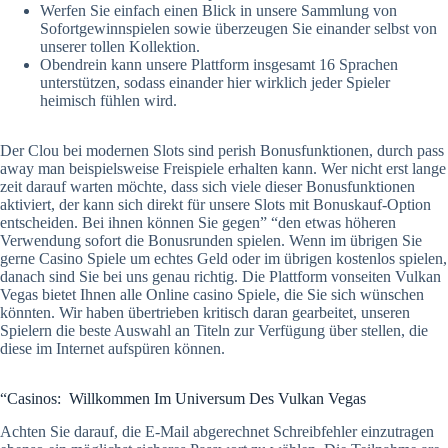
Werfen Sie einfach einen Blick in unsere Sammlung von
Sofortgewinnspielen sowie überzeugen Sie einander selbst von
unserer tollen Kollektion.
Obendrein kann unsere Plattform insgesamt 16 Sprachen
unterstützen, sodass einander hier wirklich jeder Spieler
heimisch fühlen wird.
Der Clou bei modernen Slots sind perish Bonusfunktionen, durch pass
away man beispielsweise Freispiele erhalten kann. Wer nicht erst lange
zeit darauf warten möchte, dass sich viele dieser Bonusfunktionen
aktiviert, der kann sich direkt für unsere Slots mit Bonuskauf-Option
entscheiden. Bei ihnen können Sie gegen” “den etwas höheren
Verwendung sofort die Bonusrunden spielen. Wenn im übrigen Sie
gerne Casino Spiele um echtes Geld oder im übrigen kostenlos spielen,
danach sind Sie bei uns genau richtig. Die Plattform vonseiten Vulkan
Vegas bietet Ihnen alle Online casino Spiele, die Sie sich wünschen
könnten. Wir haben übertrieben kritisch daran gearbeitet, unseren
Spielern die beste Auswahl an Titeln zur Verfügung über stellen, die
diese im Internet aufspüren können.
“Casinos: Willkommen Im Universum Des Vulkan Vegas
Achten Sie darauf, die E-Mail abgerechnet Schreibfehler einzutragen