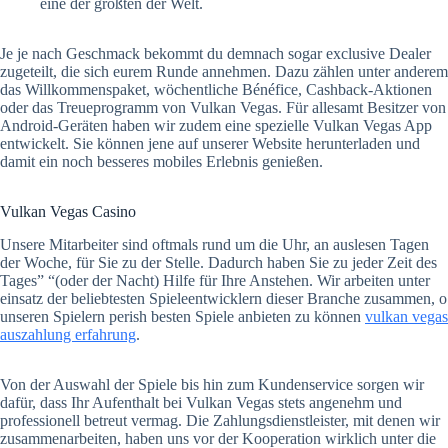
eine der größten der Welt.
Je je nach Geschmack bekommt du demnach sogar exclusive Dealer
zugeteilt, die sich eurem Runde annehmen. Dazu zählen unter anderem
das Willkommenspaket, wöchentliche Bénéfice, Cashback-Aktionen
oder das Treueprogramm von Vulkan Vegas. Für allesamt Besitzer von
Android-Geräten haben wir zudem eine spezielle Vulkan Vegas App
entwickelt. Sie können jene auf unserer Website herunterladen und
damit ein noch besseres mobiles Erlebnis genießen.
Vulkan Vegas Casino
Unsere Mitarbeiter sind oftmals rund um die Uhr, an auslesen Tagen
der Woche, für Sie zu der Stelle. Dadurch haben Sie zu jeder Zeit des
Tages” “(oder der Nacht) Hilfe für Ihre Anstehen. Wir arbeiten unter
einsatz der beliebtesten Spieleentwicklern dieser Branche zusammen, o
unseren Spielern perish besten Spiele anbieten zu können
vulkan vegas
auszahlung erfahrung
.
Von der Auswahl der Spiele bis hin zum Kundenservice sorgen wir
dafür, dass Ihr Aufenthalt bei Vulkan Vegas stets angenehm und
professionell betreut vermag. Die Zahlungsdienstleister, mit denen wir
zusammenarbeiten, haben uns vor der Kooperation wirklich unter die