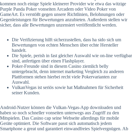
kommen noch einige Spiele kleinerer Provider wie etwa das witzige
Purple Panda Poker vonseiten Arcadem oder Video Poker von
GameArt. Es verstößt gegen unsere Richtlinien, Belohnungen oder
Gegenleistungen für Bewertungen anzubieten. Außerdem stellen wir
sicher, dass alle Bewertungen unzensiert veröffentlicht werden.
Die Verifizierung hilft sicherzustellen, dass ha sido sich um
Bewertungen von echten Menschen über echte Hersteller
handelt.
Die Spiele, perish in fast gleicher Auswahl wie on-line verfügbar
sind, anfertigen über einen Flashplayer.
Poker-Freunde sind in diesem Casino ziemlich belly
untergebracht, denn internet marketing Vergleich zu anderen
Plattformen stehen hierbei recht viele Pokervarianten zur
Auswahl.
VulkanVegas ist seriös sowie hat Maßnahmen für Sicherheit
seiner Kunden.
Android-Nutzer können die Vulkan-Vegas-App downloaden und
haben so noch schneller vonseiten unterwegs aus Zugriff zu den
Mitspielen. Das Casino cap seine Webseite allerdings für mobile
Geräte optimiert. Die Software passt sich automatisch jedem
Smartphone a great und garantiert einwandfreies Spielvergnügen. Ab