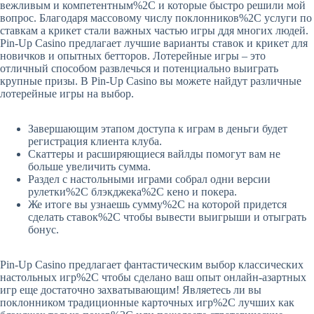
вежливым и компетентным%2C и которые быстро решили мой
вопрос. Благодаря массовому числу поклонников%2C услуги по
ставкам а крикет стали важных частью игры ддя многих людей.
Pin-Up Casino предлагает лучшие варианты ставок и крикет для
новичков и опытных бетторов. Лотерейные игры – это
отличный способом развлечься и потенциально выиграть
крупные призы. В Pin-Up Casino вы можете найдут различные
лотерейные игры на выбор.
Завершающим этапом доступа к играм в деньги будет
регистрация клиента клуба.
Скаттеры и расширяющиеся вайлды помогут вам не
больше увеличить сумма.
Раздел с настольными играми собрал одни версии
рулетки%2C блэкджека%2C кено и покера.
Же итоге вы узнаешь сумму%2C на которой придется
сделать ставок%2C чтобы вывести выигрыши и отыграть
бонус.
Pin-Up Casino предлагает фантастическим выбор классических
настольных игр%2C чтобы сделано ваш опыт онлайн-азартных
игр еще достаточно захватывающим! Являетесь ли вы
поклонником традиционные карточных игр%2C лучших как