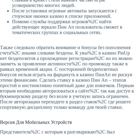
усовершенство многих людей.
После установки игровые автоматы запускаются с
стоунское иконки казино в списке приложений.
Помимо службы поддержки игроков%2C найти
действующее зеркало Пин Ап пользователь сможет в
тематических группах в социальных сетях.
Также следовало обратить внимание и бонусы без пополнения
счета%2C иными словами бездепы. К увы%2C в казино PinUp
нет бездепозитов а прохождение регистрации%2C но их можно
заиметь за проявление активности%2C по промокоду также в
рамках временной акции. С посторонней бездепозитных
бонусов нельзя играть на фарцануть в казино ПинАп не рискуя
этими финансами. Сделать ставку в казино Пин Ап – этапов
простой и инстинктивно понятный даже дли новичков. Первым
вторым необходимо авторизоваться а сайте%2C так как доступ к
букмекерскому разделу без возле в учетную запись ограничен.
После авторизации переходите в раздел ставок%2C где решите
спортивную дисциплину только команду для твоей ставки.
Версия Для Мобильных Устройств
Представитель%2C с которым я разговариваю%2C был