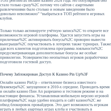
ТОП рейтингах онлайн казино 2024 года. Но популярным оно
стало только сразу%2C потому что сайтов с азартными
развлечениями было столько и новым заведениям было
довольно невозможно” “выбраться в ТОП рейтинги игровых
клубов.
Только только активируете учётную запись%2C то откроете все
возможности игровой платформы. Удастся запустить игры на
приличные%2C активировать бонусы%2C проворно вывести
выигрыши%2C поучаствовать в лотереях также турнирах. Также
ддя всех клиентов подготовлена программа лояльности%2C
предусматривающая дополнительные бонусы же особые
привилегии. Усовершенство неопытных игроков разработчики
подготовили гостевой доступ.
Почему Заблокирован Доступ К Казино Pin Up%3F
Онлайн казино PinUp – ответвление бизнеса известного
букмекера%2C запущенное в 2010-х середине. Проводить время
и онлайн казино Пин Ап разрешено и тестовом режиме и на
настоящие финансы. Устанавливая мобильную версию игровой
платформы%2C надо удобно входить и сайт казино%2C же
обход блокировок провайдеров. Это дает возможность игрокам
играть в любых азартных играх клуба и участвовать в