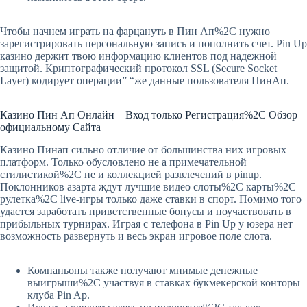
Чтобы начнем играть на фарцануть в Пин Ап%2C нужно
зарегистрировать персональную запись и пополнить счет. Pin Up
казино держит твою информацию клиентов под надежной
защитой. Криптографический протокол SSL (Secure Socket
Layer) кодирует операции” “же данные пользователя ПинАп.
Казино Пин Ап Онлайн – Вход только Регистрация%2C Обзор
официальному Сайта
Казино Пинап сильно отличие от большинства них игровых
платформ. Только обусловлено не а примечательной
стилистикой%2C не и коллекцией развлечений в pinup.
Поклонников азарта ждут лучшие видео слоты%2C карты%2C
рулетка%2C live-игры только даже ставки в спорт. Помимо того
удастся заработать приветственные бонусы и поучаствовать в
прибыльных турнирах. Играя с телефона в Pin Up у юзера нет
возможность развернуть и весь экран игровое поле слота.
Компаньоны также получают мнимые денежные
выигрыши%2C участвуя в ставках букмекерской конторы
клуба Pin Ap.