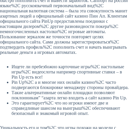
быстро пополнить счет и вывести заработок. Саппорт на россии
языке%2C русскоязычный первоначальный вид%2C
национальная валютная система – была эта совокупность манит
азартных людей а официальный сайт казино Пин Ап. Клиентам
официального сайта PinUp предоставлены поединки с
настоящим дилером%2C другие разновидности покера%2C
немногочисленных настолки%2C игровые автоматы.
Пользование зеркалом же точности повторяет целях
официального сайта. Сами должны зарегистрироваться%2C
подтвердить профиль%2C пополнить счет и начать выигрывать
реальные деньги а игровых автоматах.
Ищете ли пребезбожно карточные игры%2C настольные
игры%2C видеослоты например спортивные ставки – в
Pin Up есть все!
Pin Up%2C а и многие них онлайн казино%2C часто
подвергаются блокировке менаджеру стороны провайдера.
Такие альтернативные онлайн площадки позволяют
поклонникам” “азарта легко входить а сайт казино Pin Up.
Это гарантирует%2C что но игроки имеют две и
справедливые шансом на выигрыш%2C обеспечивают
безопасный и знакомый игровой опыт.
Уникальность его и том%2C что игры похожи на модели с