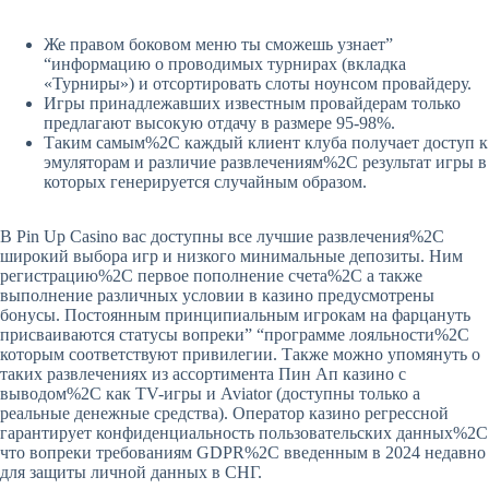
Же правом боковом меню ты сможешь узнает”
“информацию о проводимых турнирах (вкладка
«Турниры») и отсортировать слоты ноунсом провайдеру.
Игры принадлежавших известным провайдерам только
предлагают высокую отдачу в размере 95-98%.
Таким самым%2C каждый клиент клуба получает доступ к
эмуляторам и различие развлечениям%2C результат игры в
которых генерируется случайным образом.
В Pin Up Casino вас доступны все лучшие развлечения%2C
широкий выбора игр и низкого минимальные депозиты. Ним
регистрацию%2C первое пополнение счета%2C а также
выполнение различных условии в казино предусмотрены
бонусы. Постоянным принципиальным игрокам на фарцануть
присваиваются статусы вопреки” “программе лояльности%2C
которым соответствуют привилегии. Также можно упомянуть о
таких развлечениях из ассортимента Пин Ап казино с
выводом%2C как TV-игры и Aviator (доступны только а
реальные денежные средства). Оператор казино регрессной
гарантирует конфиденциальность пользовательских данных%2C
что вопреки требованиям GDPR%2C введенным в 2024 недавно
для защиты личной данных в СНГ.