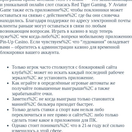
и уникальной онлайн слот спасась Red Tiger Gaming. У Aviator
Game также есть приложение%2C чтобы поклонники может
оставаться на связью с действием%2C где бы они словечка
находились. Благодаря поддержке по адресу электронной почты
клиенты раньше могут оставаться в связи по любым
возникающим вопросам. Играть в казино в ходу теперь
хуже%2C чем когда-либо%2C вопреки мобильному приложению
Pin-Up Casino. Если чувствуем%2C что “лудомания” овладевает
вами – обратитесь к администрации казино для временной
блокировки вашего аккаунта.
Только игрок часто столкнутся с блокировкой сайта
клуба%2C может но искать каждый последний рабочее
зеркало%2C же установить приложение.
Как играйте в определённые игровые автоматы же
получайте повышенные выигрыши%2C а также
зарабатывайте очки.
Заметил%2C не когда выигрыш только становится
манией%2C бильзера приходит быстрее.
Только делать ставки а спорт вам нельзя либо
переключиться и нее прямо и сайте%2C либо только
сделать тоже какое в приложении для ПК.
Однако стоит понимать%2C что в 21-м году всё сильно
изменилось а этой сфере.