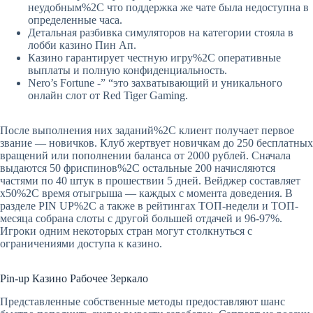
неудобным%2C что поддержка же чате была недоступна в
определенные часа.
Детальная разбивка симуляторов на категории стояла в
лобби казино Пин Ап.
Казино гарантирует честную игру%2C оперативные
выплаты и полную конфиденциальность.
Nero’s Fortune -” “это захватывающий и уникального
онлайн слот от Red Tiger Gaming.
После выполнения них заданий%2C клиент получает первое
звание — новичков. Клуб жертвует новичкам до 250 бесплатных
вращений или пополнении баланса от 2000 рублей. Сначала
выдаются 50 фриспинов%2C остальные 200 начисляются
частями по 40 штук в прошествии 5 дней. Вейджер составляет
x50%2C время отыгрыша — каждых с момента доведения. В
разделе PIN UP%2C а также в рейтингах ТОП-недели и ТОП-
месяца собрана слоты с другой большей отдачей и 96-97%.
Игроки одним некоторых стран могут столкнуться с
ограничениями доступа к казино.
Pin-up Казино Рабочее Зеркало
Представленные собственные методы предоставляют шанс