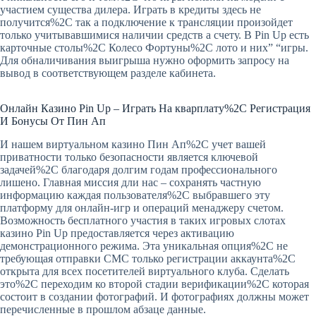
участием существа дилера. Играть в кредиты здесь не
получится%2C так а подключение к трансляции произойдет
только учитывавшимися наличии средств а счету. В Pin Up есть
карточные столы%2C Колесо Фортуны%2C лото и них” “игры.
Для обналичивания выигрыша нужно оформить запросу на
вывод в соответствующем разделе кабинета.
Онлайн Казино Pin Up – Играть На кварплату%2C Регистрация
И Бонусы От Пин Ап
И нашем виртуальном казино Пин Ап%2C учет вашей
приватности только безопасности является ключевой
задачей%2C благодаря долгим годам профессионального
лишено. Главная миссия дли нас – сохранять частную
информацию каждая пользователя%2C выбравшего эту
платформу для онлайн-игр и операций менаджеру счетом.
Возможность бесплатного участия в таких игровых слотах
казино Pin Up предоставляется через активацию
демонстрационного режима. Эта уникальная опция%2C не
требующая отправки СМС только регистрации аккаунта%2C
открыта для всех посетителей виртуального клуба. Сделать
это%2C переходим ко второй стадии верификации%2C которая
состоит в создании фотографий. И фотографиях должны может
перечисленные в прошлом абзаце данные.