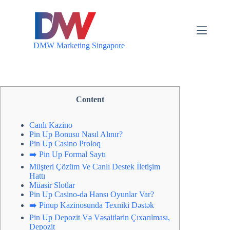
S
k
i
p
DMW Marketing Singapore
t
o
c
o
n
t
Content
e
n
t
Canlı Kazino
Pin Up Bonusu Nasıl Alınır?
Pin Up Casino Proloq
➡️ Pin Up Formal Saytı
Müşteri Çözüm Ve Canlı Destek İletişim
Hattı
Müasir Slotlar
Pin Up Casino-da Hansı Oyunlar Var?
➡️ Pinup Kazinosunda Texniki Dəstək
Pin Up Depozit Və Vəsaitlərin Çıxarılması,
Depozit