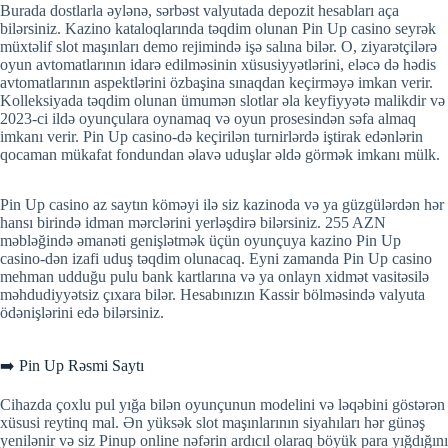
Burada dostlarla əylənə, sərbəst valyutada depozit hesabları aça
bilərsiniz. Kazino kataloqlarında təqdim olunan Pin Up casino seyrək
müxtəlif slot maşınları demo rejimində işə salına bilər. O, ziyarətçilərə
oyun avtomatlarının idarə edilməsinin xüsusiyyətlərini, eləcə də hədis
avtomatlarının aspektlərini özbaşina sınaqdan keçirməyə imkan verir.
Kolleksiyada təqdim olunan ümumən slotlar əla keyfiyyətə malikdir və
2023-ci ildə oyunçulara oynamaq və oyun prosesindən səfa almaq
imkanı verir. Pin Up casino-də keçirilən turnirlərdə iştirak edənlərin
qocaman mükafat fondundan əlavə uduşlar əldə görmək imkanı mülk.
Pin Up casino az saytın köməyi ilə siz kazinoda və ya güzgülərdən hər
hansı birində idman mərclərini yerləşdirə bilərsiniz. 255 AZN
məbləğində əmanəti genişlətmək üçün oyunçuya kazino Pin Up
casino-dən izafi uduş təqdim olunacaq. Eyni zamanda Pin Up casino
mehman udduğu pulu bank kartlarına və ya onlayn xidmət vasitəsilə
məhdudiyyətsiz çıxara bilər. Hesabınızın Kassir bölməsində valyuta
ödənişlərini edə bilərsiniz.
➡️ Pin Up Rəsmi Saytı
Cihazda çoxlu pul yığa bilən oyunçunun modelini və ləqəbini göstərən
xüsusi reytinq mal. Ən yüksək slot maşınlarının siyahıları hər günəş
yenilənir və siz Pinup online nəfərin ardıcıl olaraq böyük para yığdığını