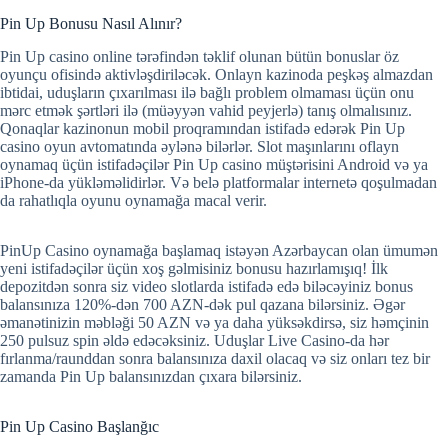
Pin Up Bonusu Nasıl Alınır?
Pin Up casino online tərəfindən təklif olunan bütün bonuslar öz
oyunçu ofisində aktivləşdiriləcək. Onlayn kazinoda peşkəş almazdan
ibtidai, uduşların çıxarılması ilə bağlı problem olmaması üçün onu
mərc etmək şərtləri ilə (müəyyən vahid peyjerlə) tanış olmalısınız.
Qonaqlar kazinonun mobil proqramından istifadə edərək Pin Up
casino oyun avtomatında əylənə bilərlər. Slot maşınlarını oflayn
oynamaq üçün istifadəçilər Pin Up casino müştərisini Android və ya
iPhone-da yükləməlidirlər. Və belə platformalar internetə qoşulmadan
da rahatlıqla oyunu oynamağa macal verir.
PinUp Casino oynamağa başlamaq istəyən Azərbaycan olan ümumən
yeni istifadəçilər üçün xoş gəlmisiniz bonusu hazırlamışıq! İlk
depozitdən sonra siz video slotlarda istifadə edə biləcəyiniz bonus
balansınıza 120%-dən 700 AZN-dək pul qazana bilərsiniz. Əgər
əmanətinizin məbləği 50 AZN və ya daha yüksəkdirsə, siz həmçinin
250 pulsuz spin əldə edəcəksiniz. Uduşlar Live Casino-da hər
fırlanma/raunddan sonra balansınıza daxil olacaq və siz onları tez bir
zamanda Pin Up balansınızdan çıxara bilərsiniz.
Pin Up Casino Başlanğıc