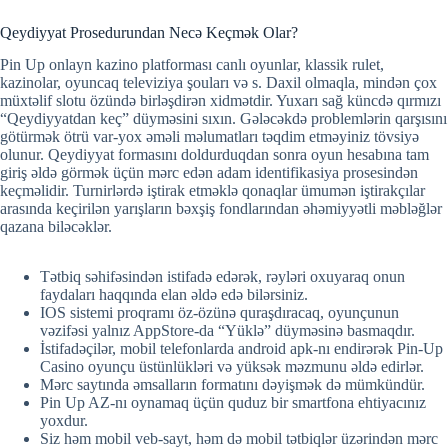
Qeydiyyat Prosedurundan Necə Keçmək Olar?
Pin Up onlayn kazino platforması canlı oyunlar, klassik rulet,
kazinolar, oyuncaq televiziya şouları və s. Daxil olmaqla, mindən çox
müxtəlif slotu özündə birləşdirən xidmətdir. Yuxarı sağ küncdə qırmızı
“Qeydiyyatdan keç” düyməsini sıxın. Gələcəkdə problemlərin qarşısını
götürmək ötrü var-yox əməli məlumatları təqdim etməyiniz tövsiyə
olunur. Qeydiyyat formasını doldurduqdan sonra oyun hesabına tam
giriş əldə görmək üçün mərc edən adam identifikasiya prosesindən
keçməlidir. Turnirlərdə iştirak etməklə qonaqlar ümumən iştirakçılar
arasında keçirilən yarışların bəxşiş fondlarından əhəmiyyətli məbləğlər
qazana biləcəklər.
Tətbiq səhifəsindən istifadə edərək, rəyləri oxuyaraq onun
faydaları haqqında elan əldə edə bilərsiniz.
IOS sistemi proqramı öz-özünə quraşdıracaq, oyunçunun
vəzifəsi yalnız AppStore-da “Yüklə” düyməsinə basmaqdır.
İstifadəçilər, mobil telefonlarda android apk-nı endirərək Pin-Up
Casino oyunçu üstünlükləri və yüksək məzmunu əldə edirlər.
Mərc saytında əmsalların formatını dəyişmək də mümkündür.
Pin Up AZ-nı oynamaq üçün quduz bir smartfona ehtiyacınız
yoxdur.
Siz həm mobil veb-sayt, həm də mobil tətbiqlər üzərindən mərc