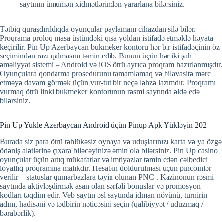
saytının ümumən xidmətlərindən yararlana bilərsiniz.
Tətbiq quraşdırıldıqda oyunçular paylamanı cihazdan silə bilər.
Proqrama proloq masa üstündəki qısa yoldan istifadə etməklə həyata
keçirilir. Pin Up Azerbaycan bukmeker kontoru hər bir istifadəçinin öz
seçimindən razı qalmasını təmin edib. Bunun üçün hər iki şah
əməliyyat sistemi – Android və iOS ötrü ayrıca proqram hazırlanmışdır.
Oyunçulara qondarma prosedurunu tamamlamaq və bilavasitə mərc
etməyə davam görmək üçün vur-tut bir neçə ləhzə lazımdır. Proqramı
vurmaq ötrü linki bukmeker kontorunun rəsmi saytında əldə edə
bilərsiniz.
Pin Up Yukle Azerbaycan Android üçün Pinup Apk Yükləyin 202
Burada siz para ötrü təhlükəsiz oynaya və uduşlarınızı karta və ya özgə
ödəniş alətlərinə çıxara biləcəyinizə əmin ola bilərsiniz. Pin Up casino
oyunçular üçün artıq mükafatlar və imtiyazlar təmin edən cəlbedici
loyallıq proqramına malikdir. Hesabın doldurulması üçün pincoinlər
verilir – statuslar qumarbazlara təyin olunan PNC . Kazinonun rəsmi
saytında aktivləşdirmək asan olan sərfəli bonuslar və promosyon
kodları təqdim edir. Veb saytın əsl saytında idman növünü, turnirin
adını, hadisəni və tədbirin nəticəsini seçin (qalibiyyət / uduzmaq /
bərabərlik).