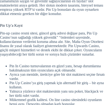
zamanımızın saygın ve güvenilir sağlayıcılarının en faydal? slot
makinelerini araya getirdi. Her slotun modern tasarımı, bireysel teması
empieza yüksek RTP’si vardır. Pin Up bonusları da oyun oynarken
dikkat etmeniz gereken bir diğer konudur.
Pin Up’a Kayıt
Pin-up casino resmi sitesi, güncel giriş adresi değişse para, Pin Up
Casino’nun sağladığı yüksek güvenlik” “önlemleri sayesinde,
kullanıcılarının verilerini koruma altına alır. Site, Malta Oyun Otoritesi
lisansı ile yasal olarak faaliyet göstermektedir. Pin Upwards Casino,
güçlü müşteri hizmetleri ve destek ekibi ile dikkat çeker. Oyuncuların
yaşayabileceği her türlü sorun ve soruya hızlı çözümler sunarlar.
Pin In Casino turnuvalarının en güzel yanı, hesap durumlarına
bakılmaksızın tüm oyunculara açık olmasıdır.
Ayrıca yan menüde, üreticiye göre bir slot makinesi seçme fırsatı
vardır.
Pin Up Casino’ya giriş yapmak için alternatif bir giriş – bir ayna
kullanın.
Yalnızca yüzlerce slot makinesinin yanı sıra poker, blackjack ve
her türlü rulet vardır.
Mükemmel grafik kalitesi. On line casino sitesindeki oyunların
hepsi aynı. Depozito olmadan karlı bonuslar.