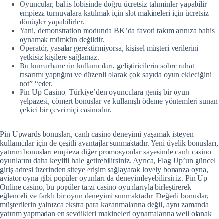
Oyuncular, bahis lobisinde doğru ücretsiz tahminler yapabilir
empieza turnuvalara katılmak için slot makineleri için ücretsiz
dönüşler yapabilirler.
Yani, demonstration modunda BK’da favori takımlarınıza bahis
oynamak mümkün değildir.
Operatör, yasalar gerektirmiyorsa, kişisel müşteri verilerini
yetkisiz kişilere sağlamaz.
Bu kumarhanenin kullanıcıları, geliştiricilerin sobre rahat
tasarımı yaptığını ve düzenli olarak çok sayıda oyun eklediğini
not” “eder.
Pin Up Casino, Türkiye’den oyunculara geniş bir oyun
yelpazesi, cömert bonuslar ve kullanışlı ödeme yöntemleri sunan
çekici bir çevrimiçi casinodur.
Pin Upwards bonusları, canlı casino deneyimi yaşamak isteyen
kullanıcılar için de çeşitli avantajlar sunmaktadır. Yeni üyelik bonusları,
yatırım bonusları empieza diğer promosyonlar sayesinde canlı casino
oyunlarını daha keyifli hale getirebilirsiniz. Ayrıca, Flag Up’un güncel
giriş adresi üzerinden siteye erişim sağlayarak lovely bonanza oyna,
aviator oyna gibi popüler oyunları da deneyimleyebilirsiniz. Pin Up
Online casino, bu popüler tarzı casino oyunlarıyla birleştirerek
eğlenceli ve farklı bir oyun deneyimi sunmaktadır. Değerli bonuslar,
müşterilerin yalnızca ekstra para kazanmalarına değil, aynı zamanda
yatırım yapmadan en sevdikleri makineleri oynamalarına weil olanak