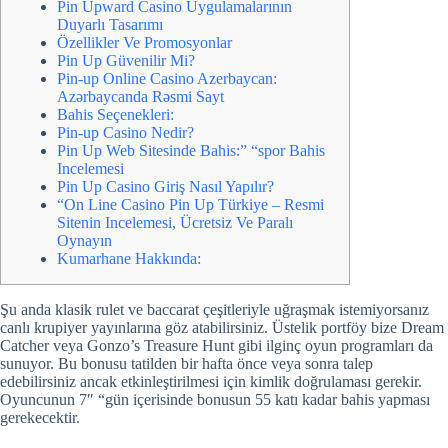
Pin Upward Casino Uygulamalarının
Duyarlı Tasarımı
Özellikler Ve Promosyonlar
Pin Up Güvenilir Mi?
Pin-up Online Casino Azerbaycan:
Azərbaycanda Rəsmi Sayt
Bahis Seçenekleri:
Pin-up Casino Nedir?
Pin Up Web Sitesinde Bahis:” “spor Bahis
Incelemesi
Pin Up Casino Giriş Nasıl Yapılır?
“On Line Casino Pin Up Türkiye – Resmi
Sitenin Incelemesi, Ücretsiz Ve Paralı
Oynayın
Kumarhane Hakkında:
Şu anda klasik rulet ve baccarat çeşitleriyle uğraşmak istemiyorsanız
canlı krupiyer yayınlarına göz atabilirsiniz. Üstelik portföy bize Dream
Catcher veya Gonzo’s Treasure Hunt gibi ilginç oyun programları da
sunuyor. Bu bonusu tatilden bir hafta önce veya sonra talep
edebilirsiniz ancak etkinleştirilmesi için kimlik doğrulaması gerekir.
Oyuncunun 7″ “gün içerisinde bonusun 55 katı kadar bahis yapması
gerekecektir.