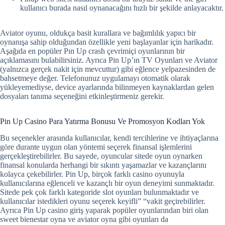
kullanıcı burada nasıl oynanacağını hızlı bir şekilde anlayacaktır.
Aviator oyunu, oldukça basit kurallara ve bağımlılık yapıcı bir
oynanışa sahip olduğundan özellikle yeni başlayanlar için harikadır.
Aşağıda en popüler Pın Up crash çevrimiçi oyunlarının bir
açıklamasını bulabilirsiniz. Ayrıca Pin Up’ın TV Oyunları ve Aviator
(yalnızca gerçek nakit için mevcuttur) gibi eğlence yelpazesinden de
bahsetmeye değer. Telefonunuz uygulamayı otomatik olarak
yükleyemediyse, device ayarlarında bilinmeyen kaynaklardan gelen
dosyaları tanıma seçeneğini etkinleştirmeniz gerekir.
Pin Up Casino Para Yatırma Bonusu Ve Promosyon Kodları Yok
Bu seçenekler arasında kullanıcılar, kendi tercihlerine ve ihtiyaçlarına
göre durante uygun olan yöntemi seçerek finansal işlemlerini
gerçekleştirebilirler. Bu sayede, oyuncular sitede oyun oynarken
finansal konularda herhangi bir sıkıntı yaşamazlar ve kazançlarını
kolayca çekebilirler. Pin Up, birçok farklı casino oyunuyla
kullanıcılarına eğlenceli ve kazançlı bir oyun deneyimi sunmaktadır.
Sitede pek çok farklı kategoride slot oyunları bulunmaktadır ve
kullanıcılar istedikleri oyunu seçerek keyifli” “vakit geçirebilirler.
Ayrıca Pin Up casino giriş yaparak popüler oyunlarından biri olan
sweet bienestar oyna ve aviator oyna gibi oyunları da