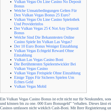
Vulkan Vegas On Line Casino No Deposit
Bonus
Welche Umsatzbedingungen Gelten Für
Den Vulkan Vegas Bonus 25 Euro?
Vulkan Vegas On Line Casino Spielothek
Und Providerinfos
Der Vulkan Vegas 25 € Not Any Deposit
Bonus
Welche Sind Die Bekanntesten Online
Casino Spiele Im Vulkan Las Vegas?
Der 10 Euro Bonus Weniger Einzahlung
Vulkan Vegas Echtgeld Reward Ohne
Einzahlung
Vulkan Las Vegas Casino Boni
Die Berühmtesten Spieleentwickler Bei
Vulkan Vegas Casino
Vulkan Vegas Freispiele Ohne Einzahlung
Einige Tipps Für Sicheres Spielen Um
Echtes Geld
Vulkan Vegas Mobil
Ein Vulkan Vegas Casino Bonus ist echt nicht nur für Neukunden, son
und können bis zu one. 000 Euro Bonusgeld” “erhalten. Dieses lässt 
Casinos umfassen nicht wirklich Cash-Boni. Mit Ihrer Registrierung un