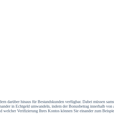
dern darüber hinaus für Bestandskunden verfügbar. Dabei müssen sams
einander in Echtgeld umwandeln, indem der Bonusbetrag innerhalb von
d welcher Verifizierung Ihres Kontos können Sie einander zum Beispiel