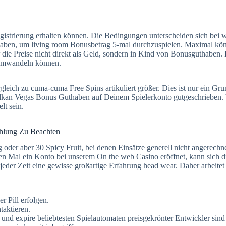
egistrierung erhalten können. Die Bedingungen unterscheiden sich bei w
 haben, um living room Bonusbetrag 5-mal durchzuspielen. Maximal kö
r die Preise nicht direkt als Geld, sondern in Kind von Bonusguthaben
 umwandeln können.
gleich zu cuma-cuma Free Spins artikuliert größer. Dies ist nur ein Gr
ulkan Vegas Bonus Guthaben auf Deinem Spielerkonto gutgeschrieben.
lt sein.
ahlung Zu Beachten
 oder aber 30 Spicy Fruit, bei denen Einsätze generell nicht angerech
en Mal ein Konto bei unserem On the web Casino eröffnet, kann sich d
u jeder Zeit eine gewisse großartige Erfahrung head wear. Daher arbei
 Pill erfolgen.
taktieren.
d expire beliebtesten Spielautomaten preisgekrönter Entwickler sind an