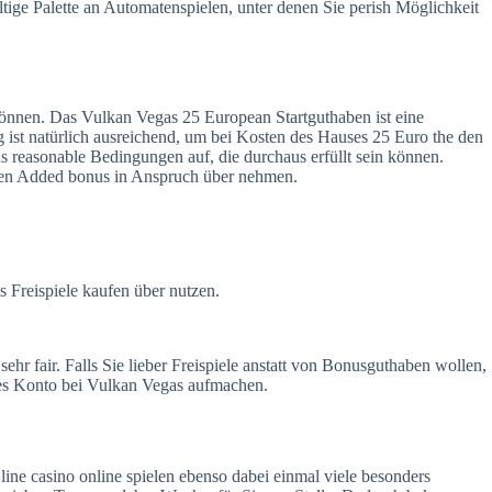
tige Palette an Automatenspielen, unter denen Sie perish Möglichkeit
können. Das Vulkan Vegas 25 European Startguthaben ist eine
g ist natürlich ausreichend, um bei Kosten des Hauses 25 Euro the den
 reasonable Bedingungen auf, die durchaus erfüllt sein können.
ren Added bonus in Anspruch über nehmen.
s Freispiele kaufen über nutzen.
 fair. Falls Sie lieber Freispiele anstatt von Bonusguthaben wollen,
ses Konto bei Vulkan Vegas aufmachen.
line casino online spielen ebenso dabei einmal viele besonders