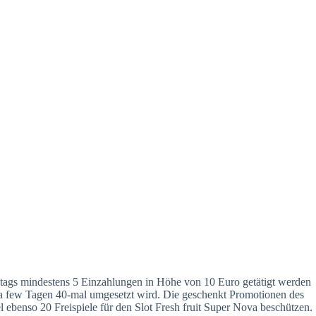
tags mindestens 5 Einzahlungen in Höhe von 10 Euro getätigt werden
 a few Tagen 40-mal umgesetzt wird. Die geschenkt Promotionen des
 ebenso 20 Freispiele für den Slot Fresh fruit Super Nova beschützen.