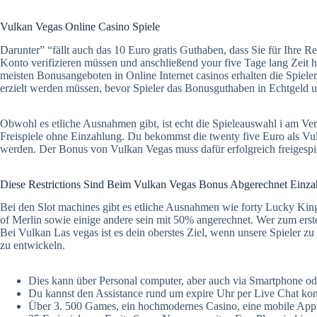
Vulkan Vegas Online Casino Spiele
Darunter” “fällt auch das 10 Euro gratis Guthaben, dass Sie für Ihre R
Konto verifizieren müssen und anschließend your five Tage lang Zeit
meisten Bonusangeboten in Online Internet casinos erhalten die Spiele
erzielt werden müssen, bevor Spieler das Bonusguthaben in Echtgeld
Obwohl es etliche Ausnahmen gibt, ist echt die Spieleauswahl i am Ver
Freispiele ohne Einzahlung. Du bekommst die twenty five Euro als V
werden. Der Bonus von Vulkan Vegas muss dafür erfolgreich freigespie
Diese Restrictions Sind Beim Vulkan Vegas Bonus Abgerechnet Einz
Bei den Slot machines gibt es etliche Ausnahmen wie forty Lucky King
of Merlin sowie einige andere sein mit 50% angerechnet. Wer zum erst
Bei Vulkan Las vegas ist es dein oberstes Ziel, wenn unsere Spieler z
zu entwickeln.
Dies kann über Personal computer, aber auch via Smartphone oder
Du kannst den Assistance rund um expire Uhr per Live Chat kon
Über 3. 500 Games, ein hochmodernes Casino, eine mobile App un