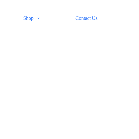
Shop
Contact Us