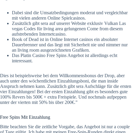
Dabei sind die Umsatzbedingungen moderat und vergleichbar
mit vielen anderen Online Spielcasinos.
Zusätzlich gibt sera auf unserer Website exklusiv Vulkan Las
vegas Codes für living area gelungenen Come from diesem
aufstrebenden Internetcasino.
Book of Dead ist in Online Internet casinos ein absoluter
Dauerbrenner und das liegt mit Sicherheit nie und nimmer nur
an living room ausgezeichneten Grafiken.
Das Platin Casino Free Spins Angebot ist allerdings echt
interessant.
Dies ist beispielsweise bei dem Willkommensbonus der Drop, aber
auch unter den wöchentlichen Einzahlungsboni, die man inside
Anspruch nehmen kann. Zusätzlich gibt sera Aufschläge für die ersten
vier Einzahlungen! Bei der ersten Einzahlung gibt es besonders gute
100% Revers bis 500€ + extra Freispiele. Und nochmals aufpeppen
unter der vierten mit 50% bis über 200€.”
Free Spins Mit Einzahlung
Bitte beachten Sie die zeitliche Vorgabe, das Angebot ist nur a couple
of Tage gültig. Ich habe mit meinen Free-Spin-Runden direkt einen