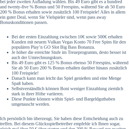
bei jeder zweiten Aufladung wählen. Bis 49 Euro gibt es a hundred
and twenty-five % Bonus und 50 Freespins, während Sie ab 50 Euro
200 % Bonus erhalten sowie zusätzlich 100 Freispiele! Alles in allem
ein guter Deal, wenn Sie Vielspieler sind, wenn pass away
Bonuskonditionen passen.
Bei der ersten Einzahlung zwischen 10€ sowie 500€ erhalten
Kunden mit neuem Vulkan Vegas Konto 70 Free Spins für den
populären Play’n GO Slot Big Bass Bonanza.
Je höher die erreichte Stufe im Treueprogramm, desto besser ist
auch der Umrechnungskurs.
Bis 49 Euro gibt es 125 % Bonus ebenso 50 Freespins, während
Sie ab 50 Euro 200 % Bonus erhalten darüber hinaus zusätzlich
100 Freispiele!
Danach kann man leicht das Spiel genießen und eine Menge
Spaß haben.
Selbstverständlich können Boni weniger Einzahlung ziemlich
stark in ihrer Höhe variieren.
Diese Punkte können within Spiel- und Bargeldguthaben
umgetauscht werden.
Ich persönlich bin überzeugt, Sie haben diese Entscheidung auch zu
treffen. Bei diesem Glücksspielbetreiber empfehle ich Ihnen sogar,
gleich mal über 50 € über starten und den 200 % Reward zur zweiten