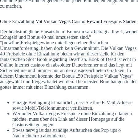
Online-Spiele-Anbieter geben es auf jeden Fall her, einen guten Schnitt
zu machen.
Ohne Einzahlung Mit Vulkan Vegas Casino Reward Freespins Starten
Der höchstmögliche Einsatz beim Bonusumsatz beträgt a few €, wobei
Echtgeld und Bonus 40-mal umzusetzen sind.”
“[newline]Freispielgewinne unterliegen einer 30-fachen
Umsatzanforderung, haben doch kein Gewinnlimit. Die Vulkan Vegas
40 Freispiele ohne Einzahlung bieten wir an dieser stelle für den
fantastischen Slot ‘Book regarding Dead’ an. Book of Dead ist echt in
Online Internet casinos ein absoluter Dauerbrenner und das liegt mit
Sicherheit nie und nimmer nur an den ausgezeichneten Grafiken. In
diesem Untermenü koennte der Bonus „50 Freispiele Vulkan Vegas“
ausgewählt und freigeschaltet werden. Die meisten Boni hängen leider
gottes immer mit einer Einzahlung zusammen.
Einzige Bedingung ist natürlich, dass Sie ihre E-Mail-Adresse
sowie Mobil-Telefonnummer verifizieren.
Wer unter Vulkan Vegas Freispiele ohne Einzahlung erlangen
möchte, muss über den Link auf dieser Homepage auf die
Casinoseite gelangen.
Etwas nervig ist das ständige Auftauchen des Pop-ups o
Nachrichten zu abonnieren.