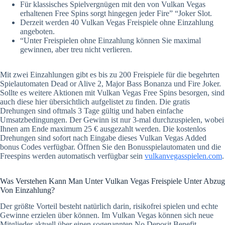
Für klassisches Spielvergnügen mit den von Vulkan Vegas
erhaltenen Free Spins sorgt hingegen jeder Fire” “Joker Slot.
Derzeit werden 40 Vulkan Vegas Freispiele ohne Einzahlung
angeboten.
“Unter Freispielen ohne Einzahlung können Sie maximal
gewinnen, aber treu nicht verlieren.
Mit zwei Einzahlungen gibt es bis zu 200 Freispiele für die begehrten
Spielautomaten Dead or Alive 2, Major Bass Bonanza und Fire Joker.
Sollte es weitere Aktionen mit Vulkan Vegas Free Spins besorgen, sind
auch diese hier übersichtlich aufgelistet zu finden. Die gratis
Drehungen sind oftmals 3 Tage gültig und haben einfache
Umsatzbedingungen. Der Gewinn ist nur 3-mal durchzuspielen, wobei
Ihnen am Ende maximum 25 € ausgezahlt werden. Die kostenlos
Drehungen sind sofort nach Eingabe dieses Vulkan Vegas Added
bonus Codes verfügbar. Öffnen Sie den Bonusspielautomaten und die
Freespins werden automatisch verfügbar sein
vulkanvegasspielen.com
.
Was Verstehen Kann Man Unter Vulkan Vegas Freispiele Unter Abzug
Von Einzahlung?
Der größte Vorteil besteht natürlich darin, risikofrei spielen und echte
Gewinne erzielen über können. Im Vulkan Vegas können sich neue
Mitglieder aktuell über einen sogenannten No Deposit Benefit