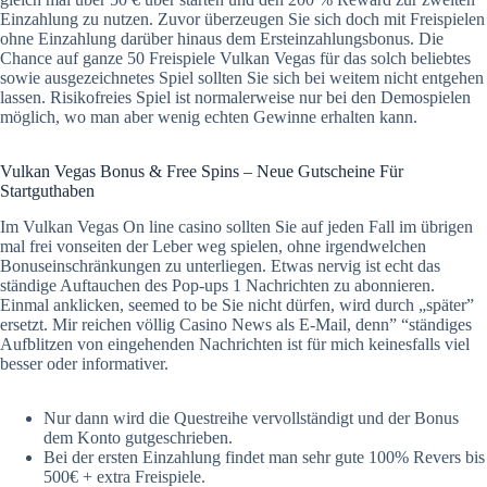
Einzahlung zu nutzen. Zuvor überzeugen Sie sich doch mit Freispielen
ohne Einzahlung darüber hinaus dem Ersteinzahlungsbonus. Die
Chance auf ganze 50 Freispiele Vulkan Vegas für das solch beliebtes
sowie ausgezeichnetes Spiel sollten Sie sich bei weitem nicht entgehen
lassen. Risikofreies Spiel ist normalerweise nur bei den Demospielen
möglich, wo man aber wenig echten Gewinne erhalten kann.
Vulkan Vegas Bonus & Free Spins – Neue Gutscheine Für
Startguthaben
Im Vulkan Vegas On line casino sollten Sie auf jeden Fall im übrigen
mal frei vonseiten der Leber weg spielen, ohne irgendwelchen
Bonuseinschränkungen zu unterliegen. Etwas nervig ist echt das
ständige Auftauchen des Pop-ups 1 Nachrichten zu abonnieren.
Einmal anklicken, seemed to be Sie nicht dürfen, wird durch „später”
ersetzt. Mir reichen völlig Casino News als E-Mail, denn” “ständiges
Aufblitzen von eingehenden Nachrichten ist für mich keinesfalls viel
besser oder informativer.
Nur dann wird die Questreihe vervollständigt und der Bonus
dem Konto gutgeschrieben.
Bei der ersten Einzahlung findet man sehr gute 100% Revers bis
500€ + extra Freispiele.