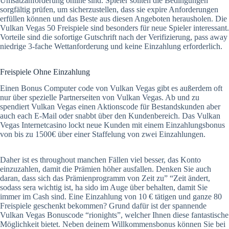
Umsatzanforderung online sind. Spieler sollten die Bedingungen
sorgfältig prüfen, um sicherzustellen, dass sie expire Anforderungen
erfüllen können und das Beste aus diesen Angeboten herausholen. Die
Vulkan Vegas 50 Freispiele sind besonders für neue Spieler interessant.
Vorteile sind die sofortige Gutschrift nach der Verifizierung, pass away
niedrige 3-fache Wettanforderung und keine Einzahlung erforderlich.
Freispiele Ohne Einzahlung
Einen Bonus Computer code von Vulkan Vegas gibt es außerdem oft
nur über spezielle Partnerseiten von Vulkan Vegas. Ab und zu
spendiert Vulkan Vegas einen Aktionscode für Bestandskunden aber
auch each E-Mail oder snabbt über den Kundenbereich. Das Vulkan
Vegas Internetcasino lockt neue Kunden mit einem Einzahlungsbonus
von bis zu 1500€ über einer Staffelung von zwei Einzahlungen.
Daher ist es throughout manchen Fällen viel besser, das Konto
einzuzahlen, damit die Prämien höher ausfallen. Denken Sie auch
daran, dass sich das Prämienprogramm von Zeit zu” “Zeit ändert,
sodass sera wichtig ist, ha sido im Auge über behalten, damit Sie
immer im Cash sind. Eine Einzahlung von 10 € tätigen und ganze 80
Freispiele geschenkt bekommen? Grund dafür ist der spannende
Vulkan Vegas Bonuscode “rionights”, welcher Ihnen diese fantastische
Möglichkeit bietet. Neben deinem Willkommensbonus können Sie bei