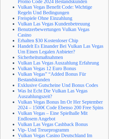
Promo Code 2024 Bestandskunden
Vulkan Vegas Benefit Code: Wichtige
Regeln Und Bedingungen
Freispiele Ohne Einzahlung
Vulkan Las Vegas Kundenbetreuung
Benutzerbewertungen Vulkan Vegas
Casino
Erhalten $30 Kostenloser Chip
Handelt Es Einander Bei Vulkan Las Vegas
Um Einen Legalen Anbieter?
Sicherheitsmaßnahmen
Vulkan Las Vegas Auszahlung Erfahrung
Vulkan Vegas 12 Euro Bonus
Vulkan Vegas” “Added Bonus Für
Bestandskunden
Exklusive Gutscheine Und Bonus Codes
Was Ist Echt Die Vulkan Las Vegas
Auszahlungszeit?
Vulkan Vegas Bonus Im Or Her September
2024 – 1500€ Code Ebenso 200 Free Spins
Vulkan Vegas – Eine Spielhalle Mit
Endlosem Angebot
Vulkan Las Vegas Cashback Bonus
Vip- Und Treueprogramm
Vulkan Vegas Casino Deutschland Im