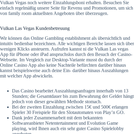
Vulkan Vegas noch weitere Einzahlungsboni erhalten. Besuchen Sie
einfach regelmäßig unsere Seite für Revenu und Promotionen, um sich
von family room aktuellsten Angeboten über überzeugen.
Vulkan Las Vegas Kundenbetreuung
Wir können das Online Gambling establishment als übersichtlich und
intuitiv bedienbar bezeichnen. Alle wichtigen Bereiche lassen sich über
wenigen Klicks ansteuern. Aufrufen kannst ni die Vulkan Las vegas
App für iPhone oder iPad anspruchslos durch den Besuch der Casino-
Webseite. Im Vergleich zur Desktop-Variante musst du durch der
Online Casino App also keine Nachteile befürchten darüber hinaus
kannst beispielsweise auch deine Ein- darüber hinaus Auszahlungen
mit welcher App abwickeln.
Das Casino bearbeitet Auszahlungsanfragen innerhalb von 13
Stunden; die Gesamtdauer bis zum Bewahrung der Gelder hängt
jedoch von dieser gewählten Methode stomach.
Bei der zweiten Einzahlung zwischen 15€ und 500€ erlangen
Spieler 30 Freispiele für den Slotautomaten von Play’n GO.
Dank jeder Zusammenarbeit mit dem bekannten
Softwareanbieter Netentertainment und Evolution Game
playing, wird Ihnen auch ein sehr guter Casino Spielelobby
angeboten.