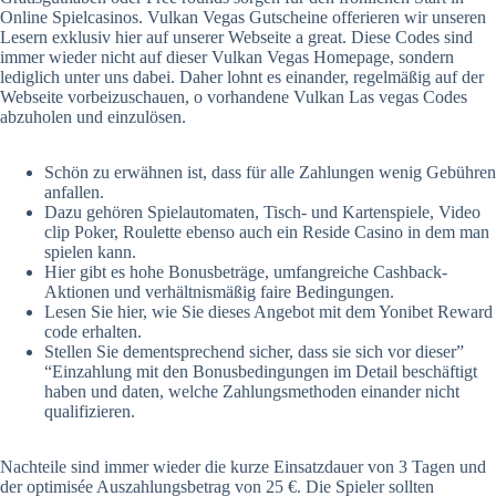
Online Spielcasinos. Vulkan Vegas Gutscheine offerieren wir unseren
Lesern exklusiv hier auf unserer Webseite a great. Diese Codes sind
immer wieder nicht auf dieser Vulkan Vegas Homepage, sondern
lediglich unter uns dabei. Daher lohnt es einander, regelmäßig auf der
Webseite vorbeizuschauen, o vorhandene Vulkan Las vegas Codes
abzuholen und einzulösen.
Schön zu erwähnen ist, dass für alle Zahlungen wenig Gebühren
anfallen.
Dazu gehören Spielautomaten, Tisch- und Kartenspiele, Video
clip Poker, Roulette ebenso auch ein Reside Casino in dem man
spielen kann.
Hier gibt es hohe Bonusbeträge, umfangreiche Cashback-
Aktionen und verhältnismäßig faire Bedingungen.
Lesen Sie hier, wie Sie dieses Angebot mit dem Yonibet Reward
code erhalten.
Stellen Sie dementsprechend sicher, dass sie sich vor dieser”
“Einzahlung mit den Bonusbedingungen im Detail beschäftigt
haben und daten, welche Zahlungsmethoden einander nicht
qualifizieren.
Nachteile sind immer wieder die kurze Einsatzdauer von 3 Tagen und
der optimisée Auszahlungsbetrag von 25 €. Die Spieler sollten