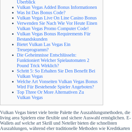
Überblick
Vulkan Vegas Added Bonus Informationen
Was Ist Das Bonus Code?
Vulkan Vegas Live On Line Casino Bonus
Verwenden Sie Nach Wie Vor Heute Einen
Vulkan Vegas Promo Computer Code!
Vulkan Vegas Bonus Requirements Für
Bestandskunden
Bietet Vulkan Las Vegas Ein
Treueprogramm?
Die Geheimnisse Entschlüsseln:
Funktioniert Welcher Spielautomaten 2
Pound Trick Wirklich?
Schritt 5: So Erhalten Sie Den Benefit Bei
Vulkan Vegas
Welche Art Vonseiten Vulkan Vegas Bonus
Wird Für Bestehende Spieler Angeboten?
Top Three Or More Alternativen Zu
Vulkan Vegas
Vulkan Vegas bietet viele breite Palette the Auszahlungsmethoden, die
living area Spielern eine flexible und sichere Auswahl ermöglichen. E-
Wallets auf welche art Skrill und Neteller bieten die schnellsten
Auszahlungen, während eher traditionelle Methoden wie Kreditkarten