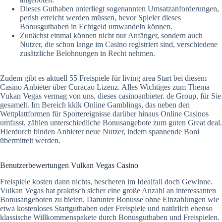
Dieses Guthaben unterliegt sogenannten Umsatzanforderungen,
perish erreicht werden müssen, bevor Spieler dieses
Bonusguthaben in Echtgeld umwandeln können.
Zunächst einmal können nicht nur Anfänger, sondern auch
Nutzer, die schon lange im Casino registriert sind, verschiedene
zusätzliche Belohnungen in Recht nehmen.
Zudem gibt es aktuell 55 Freispiele für living area Start bei diesem
Casino Anbieter über Curacao Lizenz. Alles Wichtiges zum Thema
Vukan Vegas vermag von uns, dieses casinoanbieter. de Group, für Sie
gesamelt. Im Bereich kklk Online Gamblings, das neben den
Wettplattformen für Sportereignisse darüber hinaus Online Casinos
umfasst, zählen unterschiedliche Bonusangebote zum guten Great deal.
Hierdurch binden Anbieter neue Nutzer, indem spannende Boni
übermittelt werden.
Benutzerbewertungen Vulkan Vegas Casino
Freispiele kosten dann nichts, bescheren im Idealfall doch Gewinne.
Vulkan Vegas hat praktisch sicher eine große Anzahl an interessanten
Bonusangeboten zu bieten. Darunter Bonusse ohne Einzahlungen wie
etwa kostenloses Startguthaben oder Freispiele und natürlich ebenso
klassische Willkommenspakete durch Bonusguthaben und Freispielen.