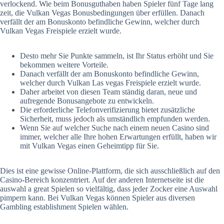
verlockend. Wie beim Bonusguthaben haben Spieler fünf Tage lang
zeit, die Vulkan Vegas Bonusbedingungen über erfüllen. Danach
verfällt der am Bonuskonto befindliche Gewinn, welcher durch
Vulkan Vegas Freispiele erzielt wurde.
Desto mehr Sie Punkte sammeln, ist Ihr Status erhöht und Sie
bekommen weitere Vorteile.
Danach verfällt der am Bonuskonto befindliche Gewinn,
welcher durch Vulkan Las vegas Freispiele erzielt wurde.
Daher arbeitet von diesen Team ständig daran, neue und
aufregende Bonusangebote zu entwickeln.
Die erforderliche Telefonverifizierung bietet zusätzliche
Sicherheit, muss jedoch als umständlich empfunden werden.
Wenn Sie auf welcher Suche nach einem neuen Casino sind
immer, welcher alle Ihre hohen Erwartungen erfüllt, haben wir
mit Vulkan Vegas einen Geheimtipp für Sie.
Dies ist eine gewisse Online-Plattform, die sich ausschließlich auf den
Casino-Bereich konzentriert. Auf der anderen Internetseite ist die
auswahl a great Spielen so vielfältig, dass jeder Zocker eine Auswahl
pimpern kann. Bei Vulkan Vegas können Spieler aus diversen
Gambling establishment Spielen wählen.