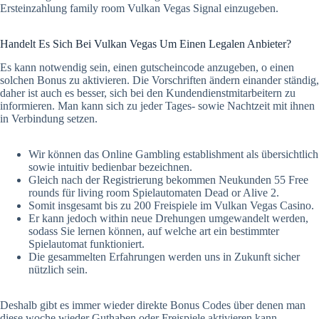
Ersteinzahlung family room Vulkan Vegas Signal einzugeben.
Handelt Es Sich Bei Vulkan Vegas Um Einen Legalen Anbieter?
Es kann notwendig sein, einen gutscheincode anzugeben, o einen
solchen Bonus zu aktivieren. Die Vorschriften ändern einander ständig,
daher ist auch es besser, sich bei den Kundendienstmitarbeitern zu
informieren. Man kann sich zu jeder Tages- sowie Nachtzeit mit ihnen
in Verbindung setzen.
Wir können das Online Gambling establishment als übersichtlich
sowie intuitiv bedienbar bezeichnen.
Gleich nach der Registrierung bekommen Neukunden 55 Free
rounds für living room Spielautomaten Dead or Alive 2.
Somit insgesamt bis zu 200 Freispiele im Vulkan Vegas Casino.
Er kann jedoch within neue Drehungen umgewandelt werden,
sodass Sie lernen können, auf welche art ein bestimmter
Spielautomat funktioniert.
Die gesammelten Erfahrungen werden uns in Zukunft sicher
nützlich sein.
Deshalb gibt es immer wieder direkte Bonus Codes über denen man
diese woche wieder Guthaben oder Freispiele aktivieren kann.