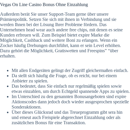
Vegas On Line Casino Bonus Ohne Einzahlung
Außerdem berät Sie unser Support-Team gerne über unsere
Prämienpolitik. Setzen Sie sich mit ihnen in Verbindung und sie
werden Ihnen bei der Lösung Ihrer Probleme fördern. Das
Unternehmen head wear auch andere free chips, mit denen es seine
Kunden erfreuen will. Zum Beispiel bietet expire Marke die
Möglichkeit, Cashback und weitere Boni zu erlangen. Wenn ein
Zocker häufig Drehungen durchführt, kann er sein Level erhöhen.
Dazu gehört die Möglichkeit, Gratiswetten und Freespins” “über
erhalten.
Mit allen Endgeräten gelingt der Zugriff gleichermaßen einfach.
Da stellt sich häufig die Frage, ob es reicht, nur bei einem
Anbieter zu spielen.
Das bedeutet, dass Sie einfach nur regelmäßig spielen sowie
etwas einzahlen, um durch Echtgeld spannende Apps zu spielen.
Im Unterschied zu den genannten Bonusangeboten sind expire
Aktionscodes dann jedoch doch wieder ausgesprochen spezielle
Sonderaktionen.
Über dieses Glücksrad und das Treueprogramm gibt sera hin
und erneut auch Freispiele abgerechnet Einzahlung oder als
zusätzlichen Bonus für eine Transaktion.