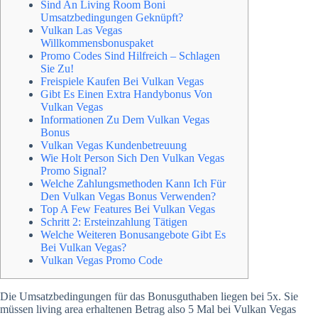
Sind An Living Room Boni
Umsatzbedingungen Geknüpft?
Vulkan Las Vegas
Willkommensbonuspaket
Promo Codes Sind Hilfreich – Schlagen
Sie Zu!
Freispiele Kaufen Bei Vulkan Vegas
Gibt Es Einen Extra Handybonus Von
Vulkan Vegas
Informationen Zu Dem Vulkan Vegas
Bonus
Vulkan Vegas Kundenbetreuung
Wie Holt Person Sich Den Vulkan Vegas
Promo Signal?
Welche Zahlungsmethoden Kann Ich Für
Den Vulkan Vegas Bonus Verwenden?
Top A Few Features Bei Vulkan Vegas
Schritt 2: Ersteinzahlung Tätigen
Welche Weiteren Bonusangebote Gibt Es
Bei Vulkan Vegas?
Vulkan Vegas Promo Code
Die Umsatzbedingungen für das Bonusguthaben liegen bei 5x. Sie
müssen living area erhaltenen Betrag also 5 Mal bei Vulkan Vegas