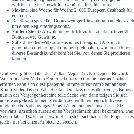
welche art jede Transaktion Gebühren bezahlen muss.
Maximal sind Woche für Woche 2. 000 European Cashback für
euch drin.
Bei diesem speziellen Bonus weniger Einzahlung handelt es sich
um einen Registrierungsbonus.
Fordern Sie die Auszahlung wirklich vorher an, danach verfällt
Bonus sowie Gewinne.
Sobald Sie den Willkommensbonus throughout Anspruch
genommen und komplett durchgespielt haben, warten auch noch
diverse Bestandskundenboni bei Sie, von denen Sie profitieren
können.
Und zwar gibt es dabei den Vulkan Vegas 25€ No Deposit Reward.
Wer zum ersten Mal ein Konto bei unserem On the internet Casino
eröffnet, kann sich diese passende Summe direkt zum Start auf sein
Konto zahlen lassen. Falls Sie dachten, dass der Vulkan Vegas Bonus
nun in der Vergangenheit eine tolle Sache war, dann tätigen Sie sich
auf etwas gefasst. Im nächsten Jahr stehen Ihnen nämlich diverse
unglaubliche Vulkanvegas Benefit Angebote ins Haus. Lesen Sie
vorwärts, um schon zurzeit einen Vorgeschmack über bekommen, was
Sie im Jahr 2024 bei uns erwartet. Da stellt sich häufig die Frage, ob es
reicht, nur bei einem Anbieter zu spielen.