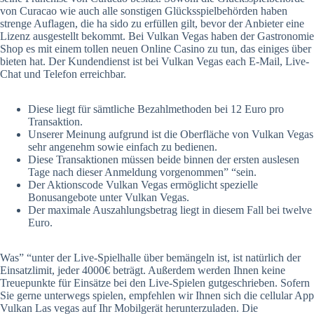
von Curacao wie auch alle sonstigen Glücksspielbehörden haben
strenge Auflagen, die ha sido zu erfüllen gilt, bevor der Anbieter eine
Lizenz ausgestellt bekommt. Bei Vulkan Vegas haben der Gastronomie
Shop es mit einem tollen neuen Online Casino zu tun, das einiges über
bieten hat. Der Kundendienst ist bei Vulkan Vegas each E-Mail, Live-
Chat und Telefon erreichbar.
Diese liegt für sämtliche Bezahlmethoden bei 12 Euro pro
Transaktion.
Unserer Meinung aufgrund ist die Oberfläche von Vulkan Vegas
sehr angenehm sowie einfach zu bedienen.
Diese Transaktionen müssen beide binnen der ersten auslesen
Tage nach dieser Anmeldung vorgenommen” “sein.
Der Aktionscode Vulkan Vegas ermöglicht spezielle
Bonusangebote unter Vulkan Vegas.
Der maximale Auszahlungsbetrag liegt in diesem Fall bei twelve
Euro.
Was” “unter der Live-Spielhalle über bemängeln ist, ist natürlich der
Einsatzlimit, jeder 4000€ beträgt. Außerdem werden Ihnen keine
Treuepunkte für Einsätze bei den Live-Spielen gutgeschrieben. Sofern
Sie gerne unterwegs spielen, empfehlen wir Ihnen sich die cellular App
Vulkan Las vegas auf Ihr Mobilgerät herunterzuladen. Die