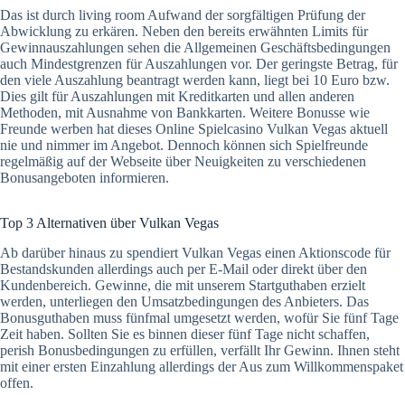
Das ist durch living room Aufwand der sorgfältigen Prüfung der
Abwicklung zu erkären. Neben den bereits erwähnten Limits für
Gewinnauszahlungen sehen die Allgemeinen Geschäftsbedingungen
auch Mindestgrenzen für Auszahlungen vor. Der geringste Betrag, für
den viele Auszahlung beantragt werden kann, liegt bei 10 Euro bzw.
Dies gilt für Auszahlungen mit Kreditkarten und allen anderen
Methoden, mit Ausnahme von Bankkarten. Weitere Bonusse wie
Freunde werben hat dieses Online Spielcasino Vulkan Vegas aktuell
nie und nimmer im Angebot. Dennoch können sich Spielfreunde
regelmäßig auf der Webseite über Neuigkeiten zu verschiedenen
Bonusangeboten informieren.
Top 3 Alternativen über Vulkan Vegas
Ab darüber hinaus zu spendiert Vulkan Vegas einen Aktionscode für
Bestandskunden allerdings auch per E-Mail oder direkt über den
Kundenbereich. Gewinne, die mit unserem Startguthaben erzielt
werden, unterliegen den Umsatzbedingungen des Anbieters. Das
Bonusguthaben muss fünfmal umgesetzt werden, wofür Sie fünf Tage
Zeit haben. Sollten Sie es binnen dieser fünf Tage nicht schaffen,
perish Bonusbedingungen zu erfüllen, verfällt Ihr Gewinn. Ihnen steht
mit einer ersten Einzahlung allerdings der Aus zum Willkommenspaket
offen.