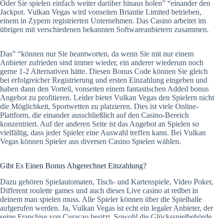
Oder Sie spielen einfach weiter darüber hinaus holen” “einander den
Jackpot. Vulkan Vegas wird vonseiten Briantie Limited betrieben,
einem in Zypern registrierten Unternehmen. Das Casino arbeitet im
übrigen mit verschiedenen bekannten Softwareanbietern zusammen.
Das” “können nur Sie beantworten, da wenn Sie mit nur einem
Anbieter zufrieden sind immer wieder, ein anderer wiederum noch
gerne 1-2 Alternativen hätte. Diesen Bonus Code können Sie gleich
bei erfolgreicher Registrierung und ersten Einzahlung eingeben und
haben dann den Vorteil, vonseiten einem fantastischen Added bonus
Angebot zu profitieren. Leider bietet Vulkan Vegas den Spielern nicht
die Möglichkeit, Sportwetten zu platzieren. Dies ist viele Online-
Plattform, die einander ausschließlich auf den Casino-Bereich
konzentriert. Auf der anderen Seite ist das Angebot an Spielen so
vielfältig, dass jeder Spieler eine Auswahl treffen kann. Bei Vulkan
Vegas können Spieler aus diversen Casino Spielen wählen.
Gibt Es Einen Bonus Abgerechnet Einzahlung?
Dazu gehören Spielautomaten, Tisch- und Kartenspiele, Video Poker,
Different roulette games und auch dieses Live casino at redbet in
deinem man spielen muss. Alle Spieler können über die Spielhalle
aufgerufen werden. Ja, Vulkan Vegas ist echt ein legaler Anbieter, der
seine Franchise von Curacao besitzt. Sowohl die Glücksspielbehörde