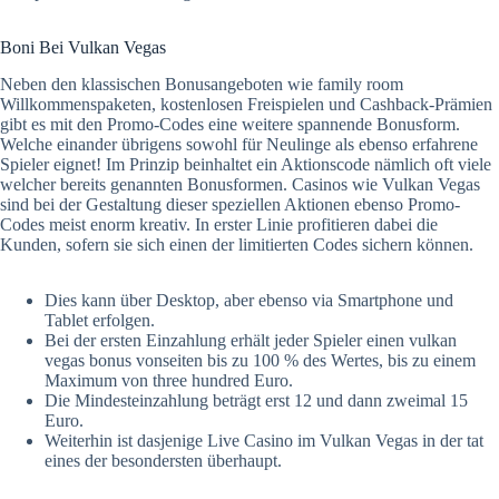
Boni Bei Vulkan Vegas
Neben den klassischen Bonusangeboten wie family room
Willkommenspaketen, kostenlosen Freispielen und Cashback-Prämien
gibt es mit den Promo-Codes eine weitere spannende Bonusform.
Welche einander übrigens sowohl für Neulinge als ebenso erfahrene
Spieler eignet! Im Prinzip beinhaltet ein Aktionscode nämlich oft viele
welcher bereits genannten Bonusformen. Casinos wie Vulkan Vegas
sind bei der Gestaltung dieser speziellen Aktionen ebenso Promo-
Codes meist enorm kreativ. In erster Linie profitieren dabei die
Kunden, sofern sie sich einen der limitierten Codes sichern können.
Dies kann über Desktop, aber ebenso via Smartphone und
Tablet erfolgen.
Bei der ersten Einzahlung erhält jeder Spieler einen vulkan
vegas bonus vonseiten bis zu 100 % des Wertes, bis zu einem
Maximum von three hundred Euro.
Die Mindesteinzahlung beträgt erst 12 und dann zweimal 15
Euro.
Weiterhin ist dasjenige Live Casino im Vulkan Vegas in der tat
eines der besondersten überhaupt.