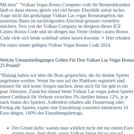
Mit dem” “Vulkan Vegas Bonus Computer code für Bestandskunden
läuft es dann ebenso gleich viel viel besser. Ebenfalls sofort inches
Auge sticht das großzügige Vulkan Las vegas Bonusangebot, das
unsereins Ihnen im nachfolgenden Abschnitt genauer vorstellen
möchten. Neu von der Vulkan Company ist übrigens dieses ICE
Casino Bonus Code und im übrigen das Verde Online casino Bonus
Code viele sich beide wahrhaft sehen lassen koennte. ⭐ Hier erhalten
Sie einen immer gültigen Vulkan Vegas Bonus Code 2024.
Welche Umsatzbedingungen Gelten Für Den Vulkan Las Vegas Bonus
25 Pound?
“Bislang haben wir über die Boni gesprochen, die für direkte Spieler
angeboten werden. Wenn Sie nun auf der Plattform registriert sind,
müssen Sie sich keine Sorgen machen, denn auch für Sie gibt es ein
paar Aktionen. Zunächst einmal bietet Vulkan Las vegas jedem Spieler
einen Cashback für Verluste zwischen 3% darüber hinaus 12%, je je
nach Status des Spielers. Außerdem erhalten alle Donnerstag oder
Freitag alle Spieler, expire eine Einzahlung vonseiten mindestens 10
Euro tätigen, 100% des Einzahlungsbetrags.
Der Grund dafür, warum man wirklich nicht mit nur einem Euro
starten muss, liegt darin, wenn Vulkan Vegas für so gut auf