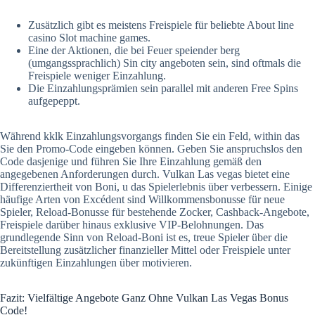
Zusätzlich gibt es meistens Freispiele für beliebte About line
casino Slot machine games.
Eine der Aktionen, die bei Feuer speiender berg
(umgangssprachlich) Sin city angeboten sein, sind oftmals die
Freispiele weniger Einzahlung.
Die Einzahlungsprämien sein parallel mit anderen Free Spins
aufgepeppt.
Während kklk Einzahlungsvorgangs finden Sie ein Feld, within das
Sie den Promo-Code eingeben können. Geben Sie anspruchslos den
Code dasjenige und führen Sie Ihre Einzahlung gemäß den
angegebenen Anforderungen durch. Vulkan Las vegas bietet eine
Differenziertheit von Boni, u das Spielerlebnis über verbessern. Einige
häufige Arten von Excédent sind Willkommensbonusse für neue
Spieler, Reload-Bonusse für bestehende Zocker, Cashback-Angebote,
Freispiele darüber hinaus exklusive VIP-Belohnungen. Das
grundlegende Sinn von Reload-Boni ist es, treue Spieler über die
Bereitstellung zusätzlicher finanzieller Mittel oder Freispiele unter
zukünftigen Einzahlungen über motivieren.
Fazit: Vielfältige Angebote Ganz Ohne Vulkan Las Vegas Bonus
Code!