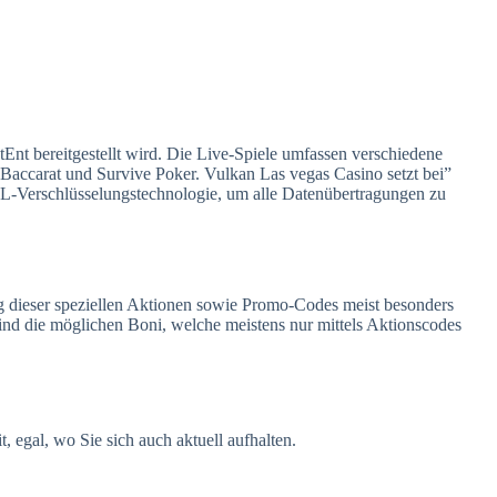
nt bereitgestellt wird. Die Live-Spiele umfassen verschiedene
 Baccarat und Survive Poker. Vulkan Las vegas Casino setzt bei”
SSL-Verschlüsselungstechnologie, um alle Datenübertragungen zu
ng dieser speziellen Aktionen sowie Promo-Codes meist besonders
n sind die möglichen Boni, welche meistens nur mittels Aktionscodes
 egal, wo Sie sich auch aktuell aufhalten.