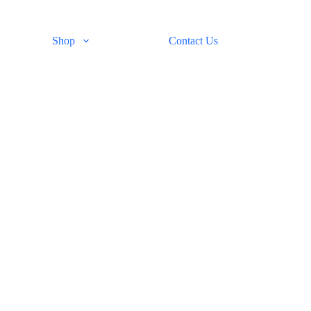
Shop
Contact Us