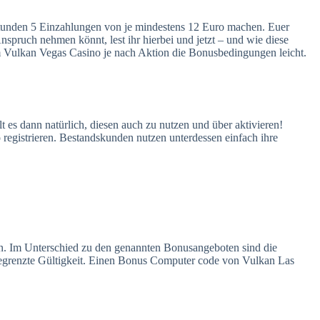
Stunden 5 Einzahlungen von je mindestens 12 Euro machen. Euer
spruch nehmen könnt, lest ihr hierbei und jetzt – und wie diese
 Vulkan Vegas Casino je nach Aktion die Bonusbedingungen leicht.
 es dann natürlich, diesen auch zu nutzen und über aktivieren!
registrieren. Bestandskunden nutzen unterdessen einfach ihre
.
en. Im Unterschied zu den genannten Bonusangeboten sind die
 begrenzte Gültigkeit. Einen Bonus Computer code von Vulkan Las