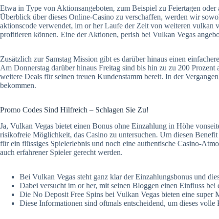
Etwa in Type von Aktionsangeboten, zum Beispiel zu Feiertagen oder 
Überblick über dieses Online-Casino zu verschaffen, werden wir sowohl
aktionscode verwendet, im or her Laufe der Zeit von weiteren vulkan 
profitieren können. Eine der Aktionen, perish bei Vulkan Vegas angebo
Zusätzlich zur Samstag Mission gibt es darüber hinaus einen einfac
Am Donnerstag darüber hinaus Freitag sind bis hin zu zu 200 Prozent
weitere Deals für seinen treuen Kundenstamm bereit. In der Vergange
bekommen.
Promo Codes Sind Hilfreich – Schlagen Sie Zu!
Ja, Vulkan Vegas bietet einen Bonus ohne Einzahlung in Höhe vonseit
risikofreie Möglichkeit, das Casino zu untersuchen. Um diesen Benefit
für ein flüssiges Spielerlebnis und noch eine authentische Casino-Atm
auch erfahrener Spieler gerecht werden​.
Bei Vulkan Vegas steht ganz klar der Einzahlungsbonus und dies
Dabei versucht im or her, mit seinen Bloggen einen Einfluss be
Die No Deposit Free Spins bei Vulkan Vegas bieten eine super M
Diese Informationen sind oftmals entscheidend, um dieses volle