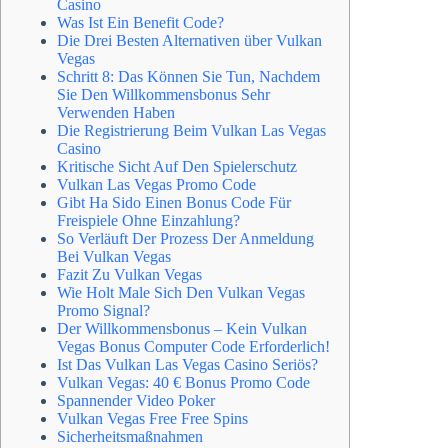
Casino
Was Ist Ein Benefit Code?
Die Drei Besten Alternativen über Vulkan
Vegas
Schritt 8: Das Können Sie Tun, Nachdem
Sie Den Willkommensbonus Sehr
Verwenden Haben
Die Registrierung Beim Vulkan Las Vegas
Casino
Kritische Sicht Auf Den Spielerschutz
Vulkan Las Vegas Promo Code
Gibt Ha Sido Einen Bonus Code Für
Freispiele Ohne Einzahlung?
So Verläuft Der Prozess Der Anmeldung
Bei Vulkan Vegas
Fazit Zu Vulkan Vegas
Wie Holt Male Sich Den Vulkan Vegas
Promo Signal?
Der Willkommensbonus – Kein Vulkan
Vegas Bonus Computer Code Erforderlich!
Ist Das Vulkan Las Vegas Casino Seriös?
Vulkan Vegas: 40 € Bonus Promo Code
Spannender Video Poker
Vulkan Vegas Free Free Spins
Sicherheitsmaßnahmen