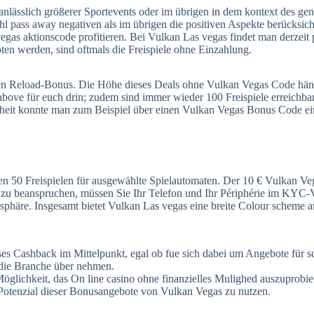
anlässlich größerer Sportevents oder im übrigen in dem kontext des 
 pass away negativen als im übrigen die positiven Aspekte berücksicht
vegas aktionscode profitieren. Bei Vulkan Las vegas findet man derze
ten werden, sind oftmals die Freispiele ohne Einzahlung.
heren Reload-Bonus. Die Höhe dieses Deals ohne Vulkan Vegas Code h
 above für euch drin; zudem sind immer wieder 100 Freispiele erreic
nheit konnte man zum Beispiel über einen Vulkan Vegas Bonus Code ei
en 50 Freispielen für ausgewählte Spielautomaten. Der 10 € Vulkan V
 zu beanspruchen, müssen Sie Ihr Telefon und Ihr Périphérie im KYC-Ver
osphäre. Insgesamt bietet Vulkan Las vegas eine breite Colour scheme 
es Cashback im Mittelpunkt, egal ob fue sich dabei um Angebote für s
i die Branche über nehmen.
öglichkeit, das On line casino ohne finanzielles Mulighed auszuprobie
 Potenzial dieser Bonusangebote von Vulkan Vegas zu nutzen.