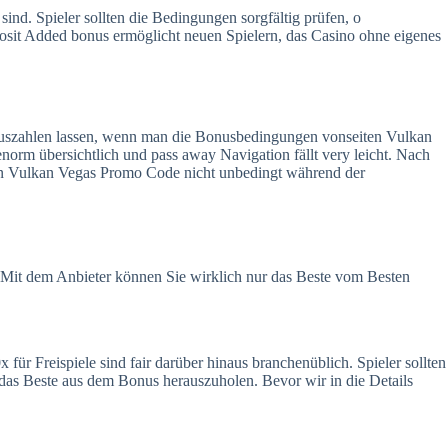
ind. Spieler sollten die Bedingungen sorgfältig prüfen, o
osit Added bonus ermöglicht neuen Spielern, das Casino ohne eigenes
 auszahlen lassen, wenn man die Bonusbedingungen vonseiten Vulkan
norm übersichtlich und pass away Navigation fällt very leicht. Nach
r den Vulkan Vegas Promo Code nicht unbedingt während der
]Mit dem Anbieter können Sie wirklich nur das Beste vom Besten
r Freispiele sind fair darüber hinaus branchenüblich. Spieler sollten
 das Beste aus dem Bonus herauszuholen. Bevor wir in die Details