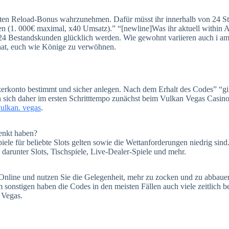
tigten Reload-Bonus wahrzunehmen. Dafür müsst ihr innerhalb von 24 
n (1. 000€ maximal, x40 Umsatz).” “[newline]Was ihr aktuell within An
24 Bestandskunden glücklich werden. Wie gewohnt variieren auch i am
 hat, euch wie Könige zu verwöhnen.
erkonto bestimmt und sicher anlegen. Nach dem Erhalt des Codes” “gilt
 sich daher im ersten Schritttempo zunächst beim Vulkan Vegas Casino 
ulkan. vegas
.
henkt haben?
spiele für beliebte Slots gelten sowie die Wettanforderungen niedrig sind
 darunter Slots, Tischspiele, Live-Dealer-Spiele und mehr.
o Online und nutzen Sie die Gelegenheit, mehr zu zocken und zu abbau
 sonstigen haben die Codes in den meisten Fällen auch viele zeitlich
 Vegas.