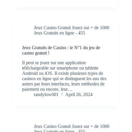
Jeux Casino Gratuit Jouez sur + de 1000
Jeux Gratuits en ligne - 455
Jeux Gratuits de Casino : le N°1 du jeu de
casino gratuit !
Il peut se jouer sur une application
téléchargeable sur smartphone ou tablette
Android ou iOS. Il existe plusieurs types de
casinos en ligne qui se distinguent les uns des
autres par leurs interfaces, leurs méthodes de
paiement ou encore, leur…
randylow001
April 26, 2024
Jeux Casino Gratuit Jouez sur + de 1000
Jeux Gratuits en ligne - 455