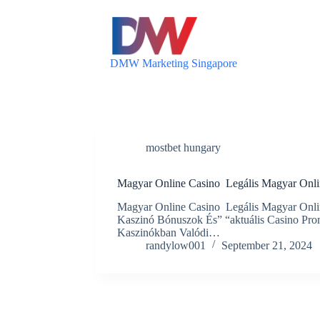
S
k
i
p
DMW Marketing Singapore
t
o
c
o
n
t
e
mostbet hungary
n
t
Magyar Online Casino ️ Legális Magyar Onl
Magyar Online Casino ️ Legális Magyar Onl
Kaszinó Bónuszok És” “aktuális Casino Pr
Kaszinókban Valódi…
randylow001
September 21, 2024